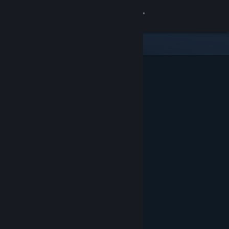
Conectează-te
Magazin
Comunitate
Despre
Asistență
Schimbă limba
Obține aplicația Steam pentru dispozitive mobile
Vezi site în versiunea pentru desktop