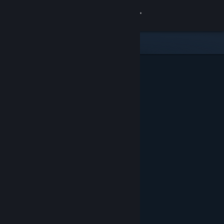
Bejelentkezés
Áruház
Közösség
Névjegy
Támogatás
Nyelvváltás
A Steam mobilalkalmazás beszerzése
Asztali weboldalra váltás