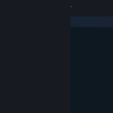
Войти
Магазин
Сообщество
Информация
Поддержка
Изменить язык
Скачать мобильное приложение Steam
Полная версия