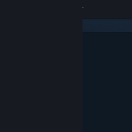
Bejelentkezés
Áruház
Közösség
Névjegy
Támogatás
Nyelvváltás
A Steam mobilalkalmazás beszerzése
Asztali weboldalra váltás