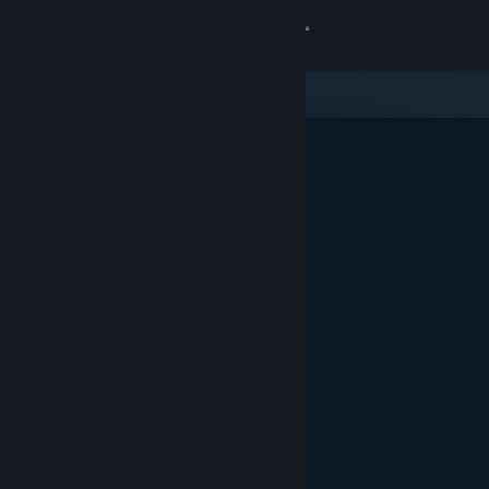
Accedi
Negozio
Comunità
Informazioni
Assistenza
Cambia la lingua
Ottieni l'app mobile di Steam
Visualizza il sito web per desktop