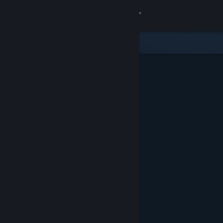
Conectează-te
Magazin
Comunitate
Despre
Asistență
Schimbă limba
Obține aplicația Steam pentru dispozitive mobile
Vezi site în versiunea pentru desktop