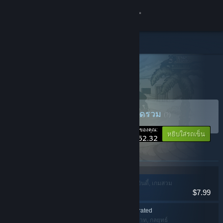
เข้าสู่ระบบ
ร้านค้า
ชุมชน
ผลิตภัณฑ์ทั้งหมด
> รายละเอียดชุดรวม
Turn-Based Bundle 2
เกี่ยวกับ
ซื้อ Turn-Based Bundle 2
ชุดรวม
(?)
ฝ่ายสนับสนุน
-23%
ราคาของคุณ:
หยิบใส่รถเข็น
$52.32
เปลี่ยนภาษา
ผลิตภัณฑ์ที่บรรจุอยู่ในชุดรวมนี้
รับแอป Steam แบบพกพา
Ruin Raiders
แอ็คชัน, ผจญภัย, อินดี้, เกมสวม
$7.99
บทบาท, กลยุทธ์
ชมเว็บไซต์สำหรับเดสก์ท็อป
Telepath Tactics Liberated
อินดี้, เกมสวมบทบาท, กลยุทธ์