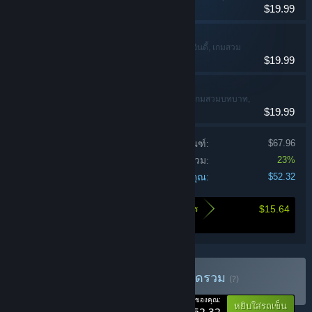
$19.99
LunarLux
แอ็คชัน, ผจญภัย, อินดี้, เกมสวม
$19.99
บทบาท
Coromon
ผจญภัย, อินดี้, เกมสวมบทบาท,
$19.99
กลยุทธ์
ราคารวมของแต่ละผลิตภัณฑ์:
$67.96
ส่วนลดชุดรวม:
23%
ราคาของคุณ:
$52.32
$15.64
นี่คือจำนวนเงินที่จะช่วยให้คุณประหยัดได้โดยการ
ซื้อชุดรวมนี้
ซื้อ Turn-Based Bundle 2
ชุดรวม
(?)
-23%
ราคาของคุณ:
หยิบใส่รถเข็น
$52.32