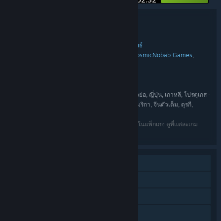
รายละเอียดชุดรวม
Turn-Based Bundle 2
ชื่อ:
แอ็คชัน
ผจญภัย
อินดี้
เกมสวมบทบาท
กลยุทธ์
,
,
,
,
แนว:
OverPowered Team
Sinister Design
CosmicNobab Games
,
,
,
ผู้พัฒนา:
TRAGsoft
indie.io
ผู้จัดจำหน่าย:
indie.io
Telepath
,
แฟรนไชส์:
อังกฤษ, สเปน, ฝรั่งเศส, อิตาลี, เยอรมัน, จีนตัวย่อ, ญี่ปุ่น, เกาหลี, โปรตุเกส -
ภาษา:
บราซิล, รัสเซีย, อาหรับ, อินโดนีเซีย, สเปน-ลาตินอเมริกา, จีนตัวเต็ม, ตุรกี,
เวียดนาม, ดัตช์, ไทย
ภาษาทั้งหมดที่แสดงอยู่อาจจะไม่มีให้ใช้กับบางเกมในแพ็กเกจ ดูที่แต่ละเกม
สำหรับรายละเอียดเพิ่มเติม
ผู้เล่นคนเดียว
PvP ออนไลน์
ผู้เล่นหลายคนข้ามแพลตฟอร์ม
รางวัลความสำเร็จบน Steam