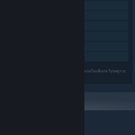
การ์ดสะสม Steam
เวิร์กชอป Steam
Steam Cloud
พร้อมเครื่องมือแก้ไขแผนที่
Remote Play Together
การแบ่งปันคลังครอบครัว
คุณสมบัติที่แสดงอยู่อาจไม่ได้มีการรองรับสำหรับทุกเกมในแพ็กเกจ โปรดดูราย
ละเอียดเพิ่มเติมในแต่ละเกม
© Valve Corporation สงวนลิขสิทธิ์ เครื่องหมายการค้า
ทั้งหมดเป็นทรัพย์สินของเจ้าของที่เกี่ยวข้องในสหรัฐอเมริกา
และประเทศอื่น
นโยบายความเป็นส่วนตัว
|
กฎหมาย
|
การช่วยการเข้าถึง
|
ข้อตกลงการสมัครสมาชิกของ