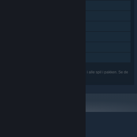
Steam-byttekort
Steam-værksted
Steam Cloud
Indeholder baneeditor
Remote Play Together
Familiedeling
De nævnte funktioner understøttes muligvis ikke i alle spil i pakken. Se de
enkelte spil for flere detaljer.
© Valve Corporation. Alle rettigheder forbeholdes. Alle
varemærker tilhører deres respektive indehavere i USA
og andre lande.
Fortrolighedspolitik
|
Juridisk
|
Tilgængelighed
|
Steam-abonnentaftale
|