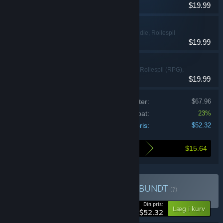
$19.99
LunarLux
Action, Eventyr, Indie, Rollespil
$19.99
(RPG)
Coromon
Eventyr, Indie, Rollespil (RPG),
$19.99
Strategi
Prisen på de individuelle produkter:
$67.96
Bundt-rabat:
23%
Din pris:
$52.32
$15.64
Så meget sparer du ved at købe dette bundt
Køb Turn-Based Bundle 2
BUNDT
(?)
-23%
Din pris:
Læg i kurv
$52.32