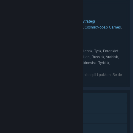
Bundtoplysninger
Turn-Based Bundle 2
TITEL:
Action
Eventyr
Indie
Rollespil (RPG)
Strategi
,
,
,
,
GENRE:
OverPowered Team
Sinister Design
CosmicNobab Games
,
,
,
UDVIKLER:
TRAGsoft
indie.io
UDGIVER:
indie.io
Telepath
,
FRANCHISE:
Engelsk, Spansk – Spanien, Fransk, Italiensk, Tysk, Forenklet
SPROG:
kinesisk, Japansk, Koreansk, Portugisisk – Brasilien, Russisk, Arabisk,
Indonesisk, Spansk – Latinamerika, Traditionelt kinesisk, Tyrkisk,
Vietnamesisk, Hollandsk, Thai
De nævnte sprog er muligvis ikke tilgængelige i alle spil i pakken. Se de
enkelte spil for flere detaljer.
Singleplayer
Online PvP
Multiplayer på tværs af platforme
Steam-præstationer