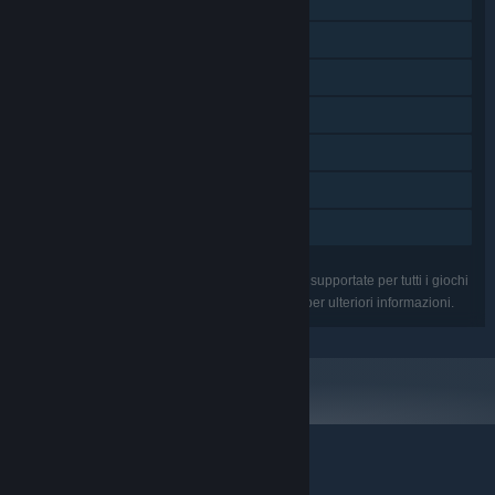
Achievement di Steam
Carte collezionabili di Steam
Workshop di Steam
Steam Cloud
Include editor dei livelli
Remote Play Together
Condivisione familiare
Le funzionalità elencate potrebbero non essere supportate per tutti i giochi
del pacchetto. Controlla i giochi singolarmente per ulteriori informazioni.
© Valve Corporation. Tutti i diritti riservati. Tutti i marchi
appartengono ai rispettivi proprietari negli Stati Uniti e