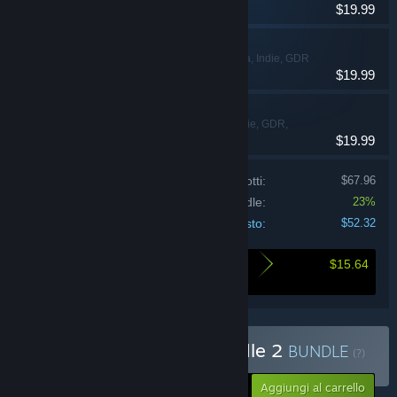
$19.99
LunarLux
Azione, Avventura, Indie, GDR
$19.99
Coromon
Avventura, Indie, GDR,
$19.99
Strategia
Prezzo dei singoli prodotti:
$67.96
Sconto bundle:
23%
Costo:
$52.32
$15.64
Ecco quanto risparmi comprando questo
bundle
Acquista Turn-Based Bundle 2
BUNDLE
(?)
-23%
Il tuo prezzo:
Aggiungi al carrello
$52.32