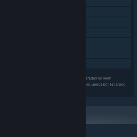
Logros de Steam
Cromos de Steam
Steam Workshop
Steam Cloud
Incluye editor de niveles
Remote Play Together
Préstamo familiar
Puede que algunas de las características enumeradas no sean
compatibles con todos los juegos del lote. Mira los juegos por separado
para obtener más información.
© Valve Corporation. Todos los derechos reservados.