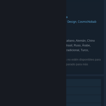
Información sobre el lote
Turn-Based Bundle 2
TÍTULO:
Acción
Aventura
Indie
Rol
Estrategia
,
,
,
,
GÉNERO:
OverPowered Team
Sinister Design
CosmicNobab
,
,
DESARROLLADOR:
Games
TRAGsoft
,
indie.io
EDITOR:
indie.io
Telepath
,
FRANQUICIA:
Inglés, Español de España, Francés, Italiano, Alemán, Chino
IDIOMAS:
simplificado, Japonés, Coreano, Portugués de Brasil, Ruso, Árabe,
Indonesio, Español de Hispanoamérica, Chino tradicional, Turco,
Vietnamita, Holandés, Tailandés
Puede que algunos de los idiomas enumerados no estén disponibles para
todos los juegos del lote. Mira los juegos por separado para más
información.
Un jugador
JcJ en línea
Multijugador multiplataforma