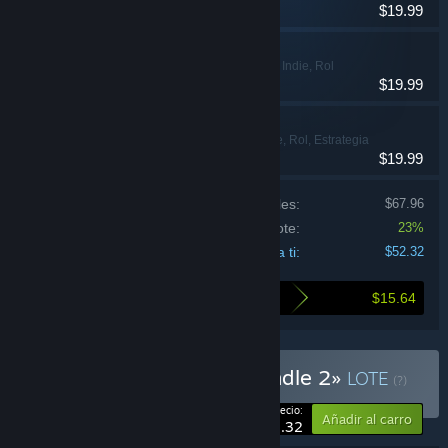
$19.99
LunarLux
Acción, Aventura, Indie, Rol
$19.99
Coromon
Aventura, Indie, Rol, Estrategia
$19.99
Precio de los productos individuales:
$67.96
Descuento del lote:
23%
Precio para ti:
$52.32
$15.64
Esto es lo que ahorras al comprar este lote
Comprar «Turn-Based Bundle 2»
LOTE
(?)
-23%
Tu precio:
Añadir al carro
$52.32