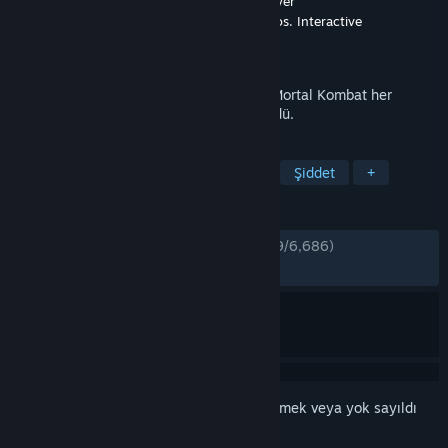
Geliştirici
NetherRealm Studios
,
QLOC
,
Shiver
Yayıncı
Warner Bros. Games
,
Warner Bros. Interactive
Entertainment
Yayınlandı:
23 Nis 2019
İz bırakan serideki yeni geliştirmeler ile Mortal Kombat her
zamankinden de daha iyi olarak geri döndü.
ETIKETLER
Dövüş
Vahşet
Çok Oyunculu
Şiddet
+
İNCELEMELER
TÜRKÇE İNCELEMELER
Çok Olumlu
(%89/6,686)
EN SON:
Çok Olumlu
(%91/564)
Bu öğeyi istek listenize eklemek, takip etmek veya yok sayıldı
olarak işaretlemek için
giriş yapın