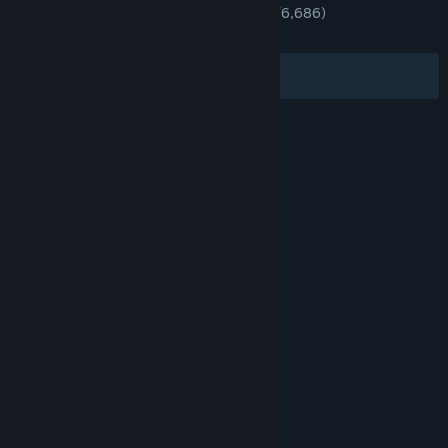
TÜRKÇE İNCELEMELER
Çok Olumlu
(%89/6,686)
EN SON:
Çok Olumlu
(%91/564)
Filtreler
Dilleriniz