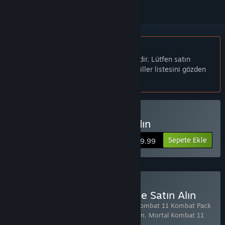
Türkçe desteklenmemektedir
Bu ürün sizin dilinizi desteklememektedir. Lütfen satın
almadan önce aşağıdaki desteklenen diller listesini gözden
geçirin.
Mortal Kombat 11 Satın Alın
Sepete Ekle
$49.99
Mortal Kombat 11 Ultimate Satın Alın
4 ürün içerir:
Mortal Kombat 11
,
Mortal Kombat 11 Kombat Pack
1
,
Mortal Kombat 11: Aftermath Expansion
,
Mortal Kombat 11
Kombat Pack 2