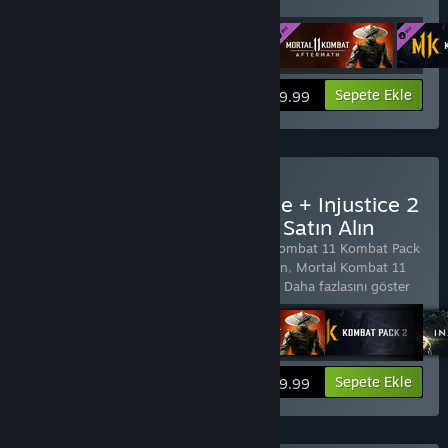
Bilgileri görüntüle
Sepete Ekle
$59.99
Mortal Kombat 11 Ultimate + Injustice 2
Legendary Edition Bundle Satın Alın
8 ürün içerir:
Mortal Kombat 11
,
Mortal Kombat 11 Kombat Pack
1
,
Mortal Kombat 11: Aftermath Expansion
,
Mortal Kombat 11
Kombat Pack 2
,
Injustice™ 2
,
Injustice™
…
Daha fazlasını göster
Bilgileri görüntüle
Sepete Ekle
$99.99