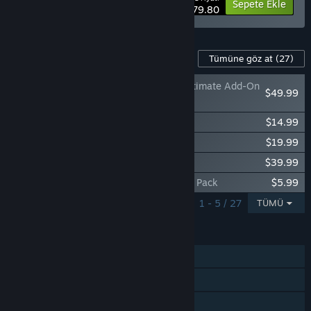
-70%
Paket bilgisi
Sepete Ekle
$79.80
Bu Oyun İçin İçerik
Tümüne göz at
(27)
Mortal Kombat 11 Ultimate Add-On
$49.99
Bundle
Mortal Kombat 11 Kombat Pack 2
$14.99
Mortal Kombat 11 Kombat Pack 1
$19.99
Mortal Kombat 11: Aftermath Expansion
$39.99
Mortal Kombat 11 Klassic MK Movie Skin Pack
$5.99
1 - 5 / 27
TÜMÜ
ÖZELLIKLER
Tek Oyunculu
Çevrimiçi PvP
Ortak/Bölünmüş Ekran PvP