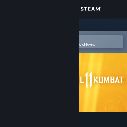
Giriş yap
Mağaza
Topluluk
Steam mobil uygulamasında aç
Kolayca satın alın veya istek listenize ekleyin.
Hakkında
Destek
Dili değiştir
Steam mobil uygulamasını yükle
Masaüstü internet sitesini görüntüle
Mortal Kombat 11