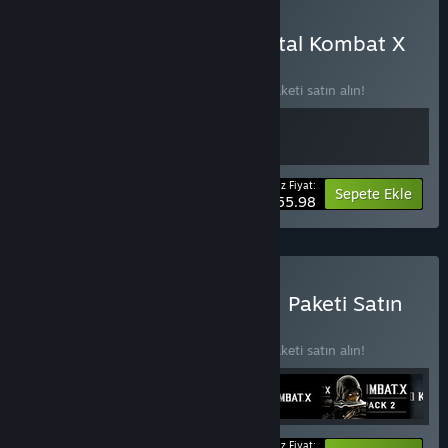
Mortal Kombat 11 ve Mortal Kombat X
Paketi Satın Alın
PAKET
(?)
2 öğede %20 indirim kazanmak için bu paketi satın alın!
Ödeyeceğiniz Fiyat:
-20%
Paket bilgisi
Sepete Ekle
$55.98
Mortal Kombat: Elder God Paketi Satın
Alın
PAKET
(?)
9 öğede %70 indirim kazanmak için bu paketi satın alın!
Ödeyeceğiniz Fiyat: