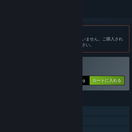
日本語 はサポートされていません
この製品はあなたの言語をサポートしていません。ご購入され
る前に、対応言語のリストをご確認ください。
PRATAGONを購入する
カートに入れる
$4.99
機能
シングルプレイヤー
オンラインPvP
共有／分割画面でのPvP