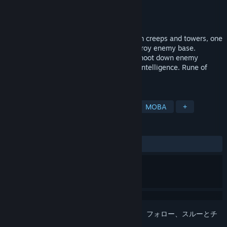
開発元
Domoskanov Evgeny
パブリッシャー
Gurova IAna
リリース日
2018年10月19日
MOBA shooter. Five heroes, two lines with creeps and towers, one
forest with neutral monsters. Target: destroy enemy base.
FEATURES: Headshots. Homing bullets. Shoot down enemy
bullets. Neutral monsters with advanced intelligence. Rune of
random ability. Flight.
タグ
アクション
インディー
暴力
MOBA
+
レビュー
全期間：
2件のユーザーレビュー
()
このアイテムをウィッシュリストへの追加、フォロー、スルーとチ
ェックするには、
サインイン
してください。