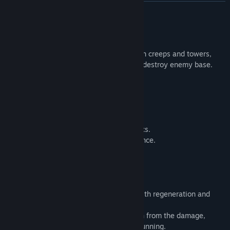
コミュニティグループを検索
続きを読む
タイトル:
PRATAGON
このゲームについて
ジャンル:
アクション
,
インディー
リリース日:
2018年10月19日
MOBA
shooter. Five heroes, two lines with creeps and towers,
one forest with neutral monsters. Target: destroy enemy base.
FEATURES
Headshots.
Homing bullets.
Shoot down enemy bullets.
Teleporters for greater gameplay dynamics.
Neutral monsters with advanced intelligence.
Rune of random ability.
Flight.
LEVELING
Stats:
health, damage, attack speed, health regeneration and
energy consumption.
Modifiers of attack:
restoration of health from the damage,
critical damage, splash damage, micro stunning.