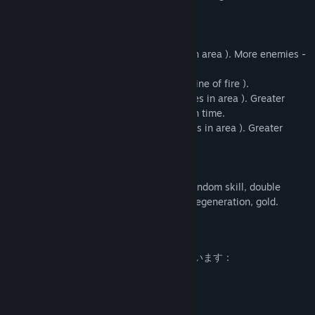
ULTIMATE ABILITIES
Stun Shot:
damage, stun ( one enemy ).
Stun Bomb:
damage, stun ( all enemies in area ). More enemies -
greater damage.
Laser Shot:
damage ( all enemies in the line of fire ).
Vacuum Bomb:
damage, stun ( all enemies in area ). Greater
collision speed - greater damage and stun time.
Teleport Shot:
damage, slow ( all enemies in area ). Greater
height of the fall - greater damage.
RUNES
Runes fall out from a neutral monsters: random skill, double
damage, increased attack speed, health regeneration, gold.
大人向けコンテンツの説明
開発者はコンテンツを次のように説明しています：
Includes violence and blood.