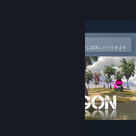
サインイン
ストア
コミュニティ
Steamモバイルアプリで開く
簡単に購入したり、ウィッシュリストに追加したりできます
詳細
サポート
言語を変更
Steamモバイルアプリを入手
デスクトップウェブサイトを表示
PRATAGON