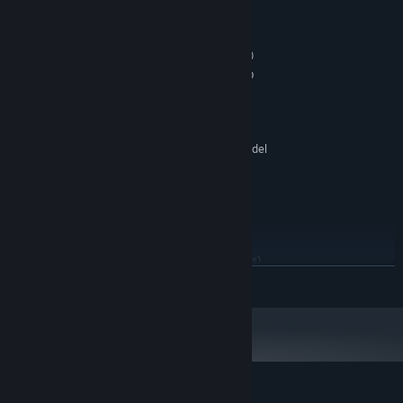
システム要件
最低:
Windows 7/8.1/10 (both 32/64bit versions)
OS *:
Intel Core® 2 Duo 1.8 GHz or AMD
プロセッサー:
Athlon X2 64 2.4 GHz or better
2 GB RAM
メモリー:
Nvidia Geforce GTX 240 or AMD
グラフィック:
Radeon HD 4670 (512MB VRAM with shader Model
3.0 or higher)
Version 9.0
DIRECTX:
600 MB の空き容量
ストレージ:
DirectX 9 Compatible
サウンドカード:
推奨:
Windows 7/8.1/10 (both 32/64bit versions)
OS *:
続きを読む
Intel Core® 2 Duo E6700 2.6 GHz or
プロセッサー:
AMD Athlon 64 X2 6000+ or better
3 GB RAM
メモリー:
Nvidia GeForce GTX 470 or AMD
グラフィック:
Radeon HD 5850 (1024MB VRAM with Shader Model
3.0) or better
Version 9.0
DIRECTX: