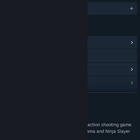
Obsługiwane języki: 2
LINKI I INFORMACJE
Zobacz centrum społeczności
X
Wyświetl historię aktualizacji
Zobacz powiązane aktualności
Pokaż dyskusje
ROZWIŃ
Znajdź grupy społeczności
O tej grze
AREA 4643
(Yoroshi-san) is a cyberpunk action shooting game.
Tytuł:
ニンジャスレイヤー : AREA 4643
It's based on the cyberpunk city Neo-Saitama and Ninja Slayer
Gatunek:
Akcja
,
Niezależne
universe.
Data wydania:
21 grudnia 2018