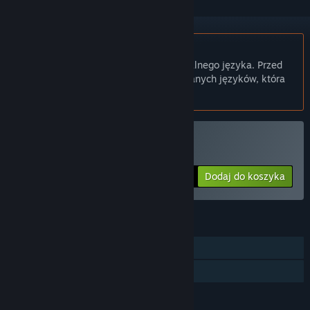
Polski język nie jest obsługiwany
Ten produkt nie obsługuje twojego lokalnego języka. Przed
zakupem zapoznaj się z listą obsługiwanych języków, która
znajduje się poniżej.
Kup AREA4643
Dodaj do koszyka
$10.99
FUNKCJE
Jednoosobowa
Udostępnianie gier
JĘZYKI