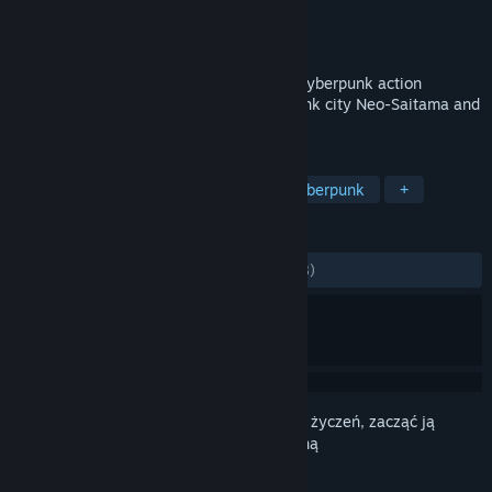
Producent
DeathMofuMofu
Wydawca
Diehardtales Games
Wydano
21 grudnia 2018
**NOW ON SALE!!** AREA 4643 is the cyberpunk action
shooting game. It's based on the cyberpunk city Neo-Saitama and
Ninja Slayer universe.
TAGI
Akcja
Niezależne
Ninja
Cyberpunk
+
RECENZJE
W OGÓLE:
Bardzo pozytywne
(98% z 88)
Zaloguj się
, aby dodać tę pozycję do listy życzeń, zacząć ją
obserwować lub oznaczyć jako ignorowaną