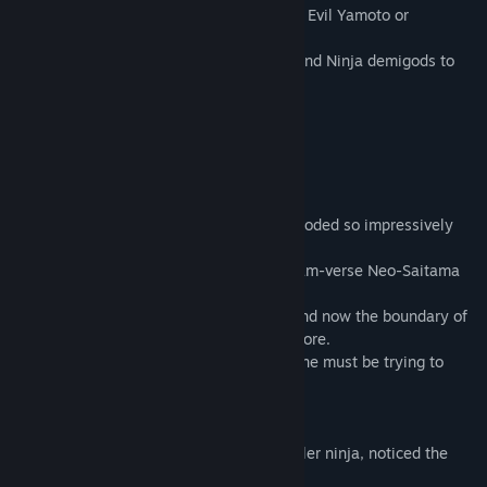
Chose your character from Yakuza Tengu, Evil Yamoto or
Dollhouse.
Defeat the Yakuza Clones, Bio Sumotori and Ninja demigods to
SAVE THE UNIVERSE!
===============
THE STORY SO FAR
The world domination AI "A.R.G.O.S." exploded so impressively
and the Neo-Saitama was saved.
But shortly after the great explosion, Steam-verse Neo-Saitama
was created by someone.
The EMP storms came again from there and now the boundary of
each universes became unstable than before.
This is not a natural EMP disaster. Someone must be trying to
destroy and ruin the whole universe.
"Wow, It's not good"
I, the Vertigo, the great multi-verse traveller ninja, noticed the
very bad omen. Seriously.