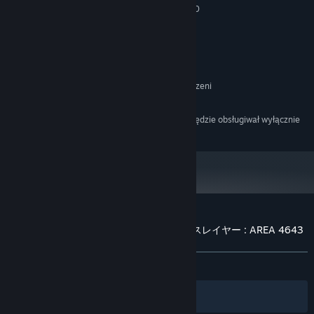
attack. Bomb is the summoning of the auto-homing-devils of
Windows Vista/7/8/10
SYSTEM OPERACYJNY *:
Rock'n'Roll.
Intel Pentium 2.0GHz
PROCESOR:
2 GB RAM
PAMIĘĆ:
???:
And...more characters will be released in next version!
VRAM 512MB
KARTA GRAFICZNA:
Wersja 9.0
DIRECTX:
================
300 MB dostępnej przestrzeni
MIEJSCE NA DYSKU:
DirectSound
KARTA DŹWIĘKOWA:
Language Support
Począwszy od 1 stycznia 2024, klient Steam będzie obsługiwał wyłącznie
*
system Windows 10 i jego nowsze wersje.
All stories are written in English/Japanese subtitles. You can
chose it in option menu.
Recenzje klientów dla produktu ニンジャスレイヤー : AREA 4643
O recenzjach użytkowników
Twoje preferencje
W OGÓLE:
Bardzo pozytywne
(98% z 88)
Filtry
Twoje języki