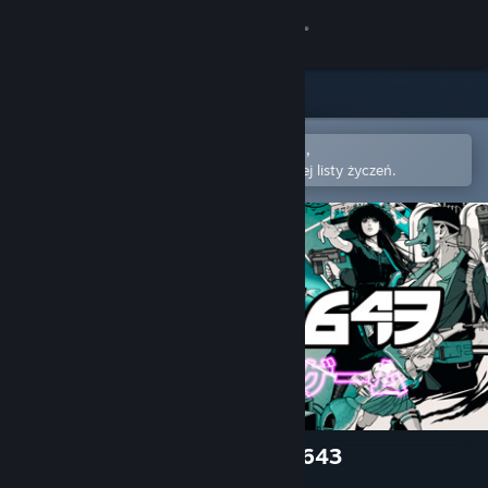
Zaloguj się
Sklep
Społeczność
Otwórz w aplikacji mobilnej Steam,
aby łatwo kupić lub dodać do swojej listy życzeń.
Informacje
Wsparcie
Zmień język
Pobierz aplikację mobilną Steam
Wersja przeglądarkowa
ニンジャスレイヤー : AREA 4643