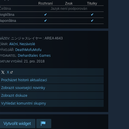
Rozhraní
Zvuk
Titulky
Čeština
Jazyk není podporován
Angličtina
✔
✔
Japonština
✔
✔
ニンジャスレイヤー : AREA 4643
NÁZEV:
Akční
Nezávislé
,
ŽÁNR:
DeathMofuMofu
VÝVOJÁŘ:
Diehardtales Games
VYDAVATEL:
21. pro. 2018
DATUM VYDÁNÍ:
X
Procházet historii aktualizací
Zobrazit související novinky
Zobrazit diskuze
Vyhledat komunitní skupiny
Vytvořit widget