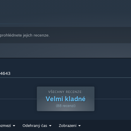
prohlédnete jejich recenze.
 4643
VŠECHNY RECENZE:
Velmi kladné
(88 recenzí)
ozmezí
Odehraný čas
Zobrazení