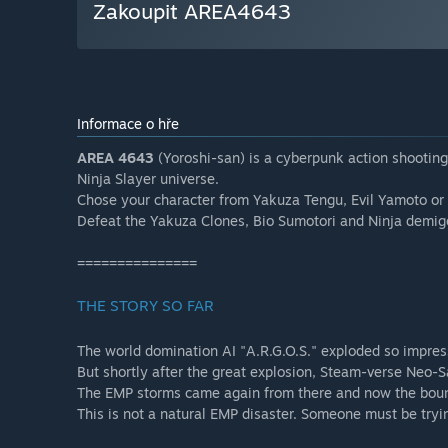
Zakoupit AREA4643
Informace o hře
AREA 4643
(Yoroshi-san) is a cyberpunk action shootin
Ninja Slayer universe.
Chose your character from Yakuza Tengu, Evil Yamoto or
Defeat the Yakuza Clones, Bio Sumotori and Ninja demi
===============
THE STORY SO FAR
The world domination AI "A.R.G.O.S." exploded so impre
But shortly after the great explosion, Steam-verse Neo
The EMP storms came again from there and now the boun
This is not a natural EMP disaster. Someone must be tryi