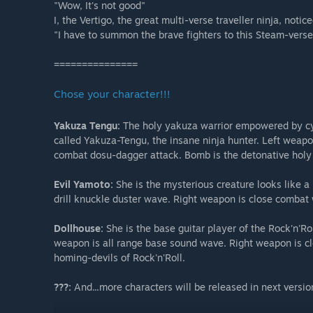
"Wow, It's not good"
I, the Vertigo, the great multi-verse traveller ninja, noti
"I have to summon the brave fighters to this Steam-verse
===============
Chose your character!!!
Yakuza Tengu:
The holy yakuza warrior empowered by cy
called Yakuza-Tengu, the insane ninja hunter. Left weapo
combat dosu-dagger attack. Bomb is the detonative holy
Evil Yamoto:
She is the mysterious creature looks like a
drill knuckle duster wave. Right weapon is close combat 
Dollhouse:
She is the base guitar player of the Rock'n'R
weapon is all range base sound wave. Right weapon is c
homing-devils of Rock'n'Roll.
???:
And...more characters will be released in next versio