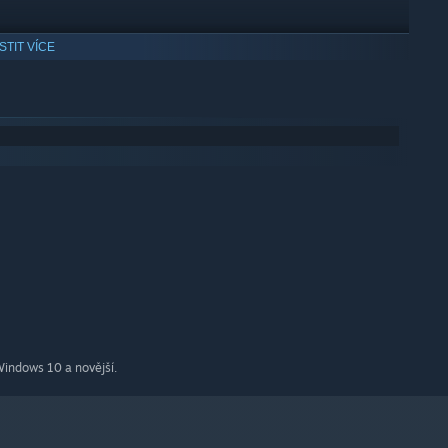
ISTIT VÍCE
 can chose it in option menu.
indows 10 a novější.