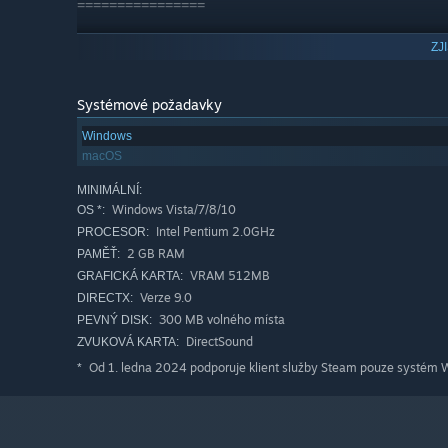
================
Language Support
ZJ
All stories are written in English/Japanese subtitles. You
Systémové požadavky
Windows
macOS
MINIMÁLNÍ:
Windows Vista/7/8/10
OS *:
Intel Pentium 2.0GHz
PROCESOR:
2 GB RAM
PAMĚŤ:
VRAM 512MB
GRAFICKÁ KARTA:
Verze 9.0
DIRECTX:
300 MB volného místa
PEVNÝ DISK:
DirectSound
ZVUKOVÁ KARTA:
Od 1. ledna 2024 podporuje klient služby Steam pouze systém W
*