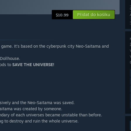
Přidat do košíku
$10.99
g game. It's based on the cyberpunk city Neo-Saitama and
 Dollhouse.
gods to
SAVE THE UNIVERSE!
ssively and the Neo-Saitama was saved.
-Saitama was created by someone.
dary of each universes became unstable than before.
ng to destroy and ruin the whole universe.