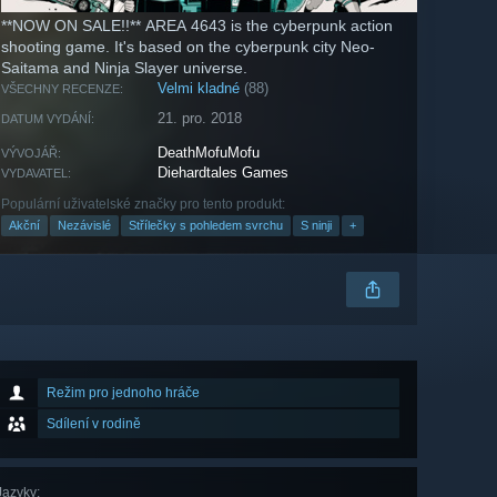
**NOW ON SALE!!** AREA 4643 is the cyberpunk action
shooting game. It's based on the cyberpunk city Neo-
Saitama and Ninja Slayer universe.
Velmi kladné
(88)
VŠECHNY RECENZE:
21. pro. 2018
DATUM VYDÁNÍ:
DeathMofuMofu
VÝVOJÁŘ:
Diehardtales Games
VYDAVATEL:
Populární uživatelské značky pro tento produkt:
Akční
Nezávislé
Střílečky s pohledem svrchu
S ninji
+
Režim pro jednoho hráče
Sdílení v rodině
Jazyky
: