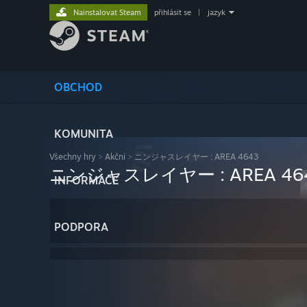
Nainstalovat Steam
přihlásit se
|
jazyk
OBCHOD
KOMUNITA
Všechny hry
>
Akční
>
ニンジャスレイヤー : AREA 4643
ニンジャスレイヤー : AREA 46
INFORMACE
PODPORA