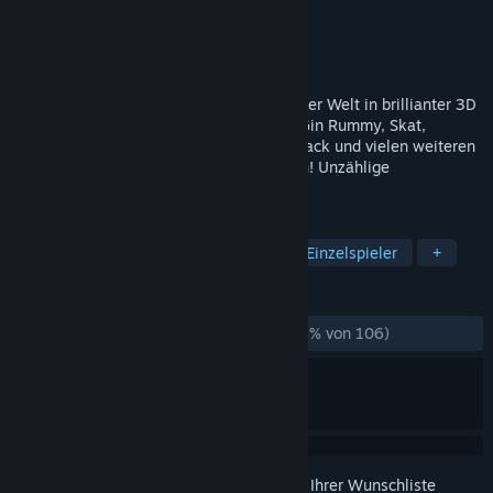
Entwickler
BufoProject
Publisher
BufoProject
Veröffentlichung
27. Nov. 2018
17 der besten Kartenspiele Europas und der Welt in brillianter 3D
Grafik! Trete in Rommé, Canasta, Poker, Gin Rummy, Skat,
Doppelkopf, Schafkopf, Mau Mau, Black Jack und vielen weiteren
Klassikern gegen die virtuellen Gegner an! Unzählige
Spielvarianten warten auf dich!
TAGS
Gelegenheitsspiel
Kartenspiel
Einzelspieler
+
REZENSIONEN
KEIN ZEITLIMIT:
Größtenteils positiv
(72 % von 106)
Melden Sie sich an
, um dieses Produkt zu Ihrer Wunschliste