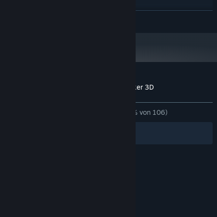
1 GHz
PROZESSOR:
WEITERLESEN
1 GB RAM
ARBEITSSPEICHER:
256 MB / OpenGL 1.2
GRAFIK:
Version 5.2
DIRECTX:
1 GB verfügbarer Speicherplatz
SPEICHERPLATZ:
Ab dem 1. Januar 2024 unterstützt der Steam-Client nur noch Windows 10
*
und neuere Versionen.
Nutzerrezensionen für Kartenspiel Klassiker 3D
Über Nutzerrezensionen
Ihre Einstellungen
KEIN ZEITLIMIT:
Größtenteils positiv
(72 % von 106)
Filter
Ihre Sprachen
© Valve Corporation. Alle Rechte vorbehalten. Alle
Marken sind Eigentum ihrer jeweiligen Besitzer in
den USA und anderen Ländern.
Datenschutzrichtlinien
|
Rechtliches
|
Barrierefreiheit
|
Steam-Nutzungsvertrag
|
Rückerstattungen
|
Cookies