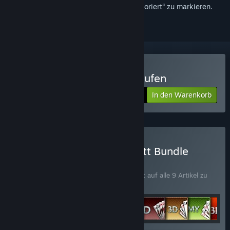
hinzuzufügen, zu abonnieren oder als „Ignoriert“ zu markieren.
Classic Card Games 3D kaufen
In den Warenkorb
$19.99
Kartenspiele 3D – Komplett Bundle
kaufen
BÜNDEL
(?)
Kaufen Sie dieses Bündel, um 30 % Rabatt auf alle 9 Artikel zu
erhalten!