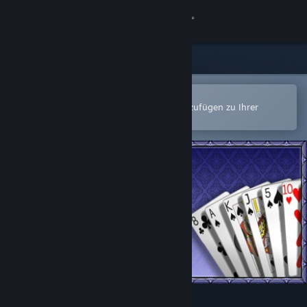
Anmelden
Shop
Community
In der Steam-Mobile-App öffnen
Zum einfachen Kauf oder zum Hinzufügen zu Ihrer
Wunschliste.
Info
Support
Sprache ändern
Steam-Mobile-App herunterladen
Desktopversion anzeigen
Kartenspiel Klassiker 3D