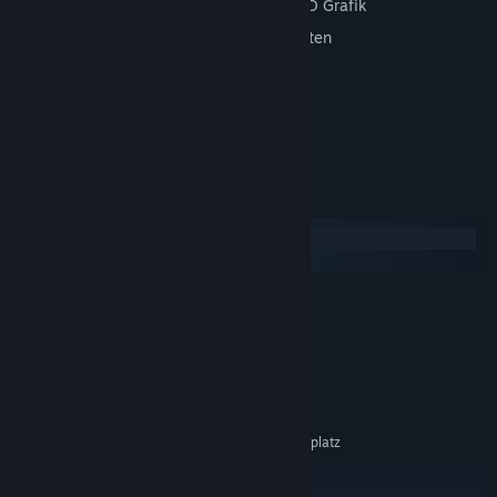
Detaillierte und komplett animierte
3D Grafik
Viele wählbare
Tische, Räume und Karten
Sprachausgabe
und Sound
HD Breitbildausgabe
unterstützt
Highscorelisten
Systemanforderungen
Windows
SteamOS + Linux
MINDESTANFORDERUNGEN:
Windows 7 / 8 / 10 / 11
BETRIEBSSYSTEM *:
1 GHz
PROZESSOR:
256 MB RAM
ARBEITSSPEICHER:
64 MB / OpenGL 1.2
GRAFIK:
Version 5.2
DIRECTX:
600 MB verfügbarer Speicherplatz
SPEICHERPLATZ:
EMPFOHLEN:
Windows 10 / 11
BETRIEBSSYSTEM: