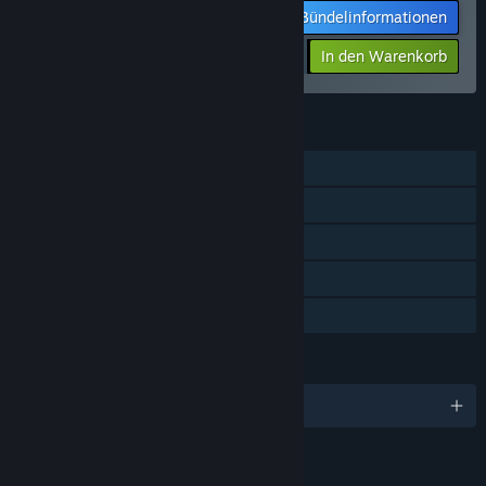
Bündelinformationen
$69.94
-30%
-5%
In den Warenkorb
$66.45
FUNKTIONEN
Einzelspieler
Steam-Errungenschaften
Steam Cloud
Statistiken
Familienbibliothek
SPRACHEN
Deutsch und 1 weitere
LINKS & INFOS