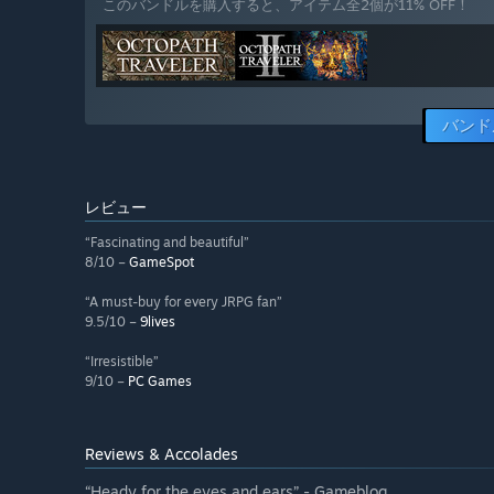
このバンドルを購入すると、アイテム全2個が11% OFF！
バンド
レビュー
“Fascinating and beautiful”
8/10 –
GameSpot
“A must-buy for every JRPG fan”
9.5/10 –
9lives
“Irresistible”
9/10 –
PC Games
Reviews & Accolades
“Heady for the eyes and ears” - Gameblog