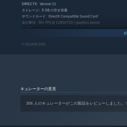
Version 11
DIRECTX:
バトルで使用する「アビリティ」は、
5 GB の空き容量
ストレージ:
プレイヤーの好きな順番で
DirectX Compatible Sound Card
サウンドカード:
覚えていくことができる。
30+ FPS @ 1280x720 / graphics preset
また、ある条件を満たすことで、バトルで
追記事項:
“LOW”
使用するジョブをもう1つ装備することが
推奨:
できるようになり、どのキャラクターに、
64 ビットプロセッサとオペレーティングシステムが必
どのジョブを装備させるかで、戦略は自由自在。
© SQUARE ENIX
要です
Windows® 7 SP1 / 8.1 / 10 64-bit
OS *:
AMD Ryzen™ 3 1200 / Intel® Core™
プロセッサー:
i5-6400
6 GB RAM
メモリー:
Radeon™ RX 470(4GB VRAM) /
グラフィック:
NVIDIA® GeForce® GTX 1060 6 GB VRAM
Version 11
DIRECTX:
キュレーターの意見
5 GB の空き容量
ストレージ:
DirectX Compatible Sound Card
サウンドカード:
306 人のキュレーターがこの製品をレビューしました
Expected Framerate: 60 FPS @ 1920x1080
追記事項:
/ Graphics preset: “Very High”. Depending on the
monitor and PC graphics card environment and setup
used, this title can expand its display resolution to 4K.
However, please be aware that 4K resolutions are not