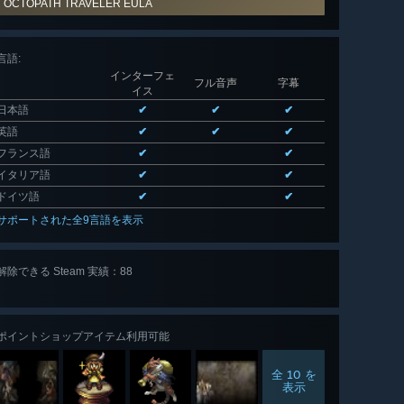
OCTOPATH TRAVELER EULA
言語
:
インターフェ
フル音声
字幕
イス
日本語
✔
✔
✔
英語
✔
✔
✔
フランス語
✔
✔
イタリア語
✔
✔
ドイツ語
✔
✔
サポートされた全9言語を表示
解除できる Steam 実績：88
全 88 個
表示
ポイントショップアイテム利用可能
全 10 を
表示