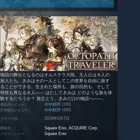
物語の舞台となるのはオルステラ大陸。主人公は８人の
旅人たち。きみはその一人としてこの世界を自由に旅す
ることができる。生まれた場所も、旅の目的も、そして
特技も異なる８人―― はたしてきみは どのような旅を体
験するだろうか？ 旅立とう。きみだけの物語へ――。
やや好評
(180)
最近のレビュー：
やや好評
(489)
日本語のレビュー：
2019年6月7日
リリース日:
Square Enix
,
ACQUIRE Corp.
開発元:
Square Enix
パブリッシャー: