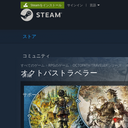
Steamをインストール
サインイン
|
言語
ストア
コミュニティ
すべてのゲーム
>
RPGのゲーム
>
OCTOPATH TRAVELERシリーズ
>
オクトパストラベラー
詳細
サポート