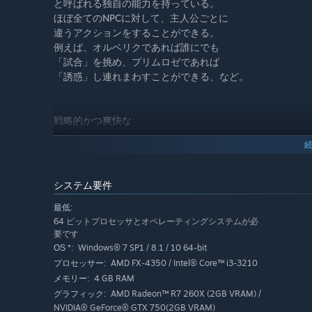
と呼ばれる独自の能力を持っている。
ほぼ全てのNPCに対して、主人公ごとに
違うアクションをすることができる。
例えば、オルベリクであれば誰にでも
「試合」を挑め、プリムロゼであれば
「誘惑」し連れまわすことができる、など。
戦略的かつ爽快な
「コマンドバトル」
親しみやすいコマンドバトルを
ベースにしつつ、「コマンドブースト」や
システム要件
「ブレイク」などのシステムを加え、
懐かしくも新しいバトルスタイル。
最低:
64 ビットプロセッサとオペレーティングシステムが必
要です
Windows® 7 SP1 / 8.1 / 10 64-bit
OS *:
自由度の高い
AMD FX-4350 / Intel® Core™ i3-3210
プロセッサー:
「アビリティ」
4 GB RAM
メモリー:
「バトルジョブ」
AMD Radeon™ R7 260X (2GB VRAM) /
グラフィック:
システム
NVIDIA® GeForce® GTX 750(2GB VRAM)