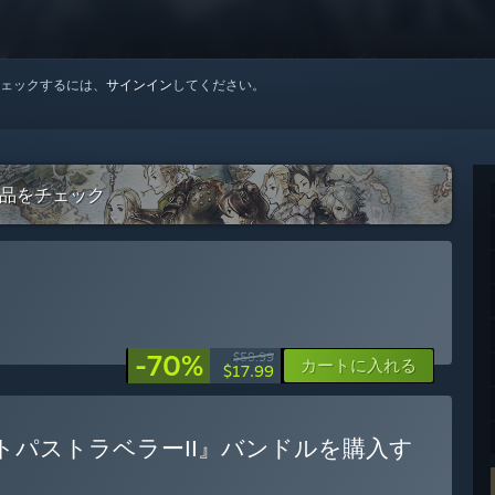
ェックするには、
サインイン
してください。
の作品をチェック
-70%
$59.99
カートに入れる
$17.99
パストラベラーII』バンドルを購入す