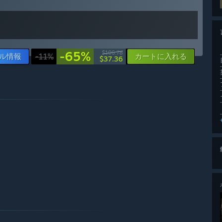
-65%
$106.78
ル情報
-11%
カートに入れる
$37.36