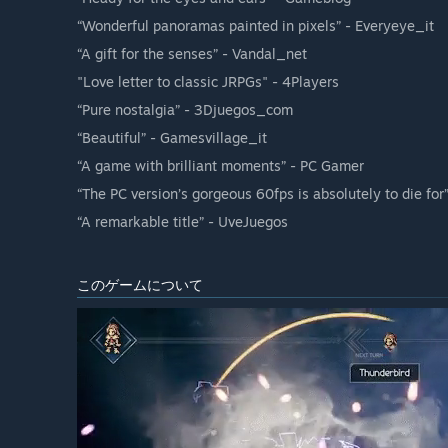
“Wonderful panoramas painted in pixels” - Everyeye_it
“A gift for the senses” - Vandal_net
"Love letter to classic JRPGs" - 4Players
“Pure nostalgia” - 3Djuegos_com
“Beautiful” - Gamesvillage_it
“A game with brilliant moments” - PC Gamer
“The PC version’s gorgeous 60fps is absolutely to die fo
“A remarkable title” - UveJuegos
このゲームについて