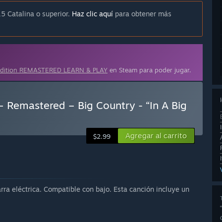
5 Catalina o superior.
Haz clic aquí
para obtener más
Edition REMASTERED LEARN & PLAY
en Steam para poder jugar.
 Remastered – Big Country - “In A Big
Agregar al carrito
$2.99
rra eléctrica. Compatible con bajo. Esta canción incluye un