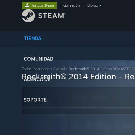
Instalar Steam
iniciar sesión
|
idioma
TIENDA
COMUNIDAD
Todos los juegos
>
Casual
>
Rocksmith® 2014 Edition REMASTERE
Rocksmith® 2014 Edition – Rem
ACERCA DE
SOPORTE