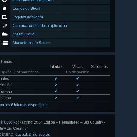
Contenido descargable
Logros de Steam
Tarjetas de Steam
Compras dentro de la aplicación
Steam Cloud
Marcadores de Steam
Idiomas
:
Interfaz
Voces
Subtítulos
Español (Latinoamérica)
No disponible
Inglés
✔
✔
Alemán
✔
✔
Francés
✔
✔
Italiano
✔
✔
Ver los 6 idiomas disponibles
Rocksmith® 2014 Edition – Remastered – Big Country -
TÍTULO:
“In A Big Country”
Casual
Simuladores
,
GÉNERO: