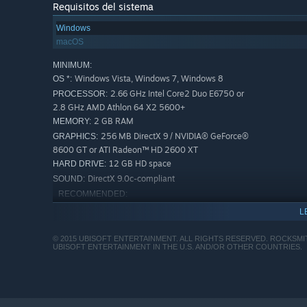
Requisitos del sistema
Windows
macOS
MINIMUM:
Windows Vista, Windows 7, Windows 8
OS *:
2.66 GHz Intel Core2 Duo E6750 or
PROCESSOR:
2.8 GHz AMD Athlon 64 X2 5600+
2 GB RAM
MEMORY:
256 MB DirectX 9 / NVIDIA® GeForce®
GRAPHICS:
8600 GT or ATI Radeon™ HD 2600 XT
12 GB HD space
HARD DRIVE:
DirectX 9.0c-compliant
SOUND:
RECOMMENDED:
Windows Vista, Windows 7, Windows 8
OS *:
L
3.1 GHz Intel Core i3-540 or 3.3 GHz
PROCESSOR:
Athlon II X3 455
© 2015 UBISOFT ENTERTAINMENT. ALL RIGHTS RESERVED. ROCKSM
UBISOFT ENTERTAINMENT IN THE U.S. AND/OR OTHER COUNTRIES.
4 GB RAM
MEMORY:
512MB Nvidia GT 240 or 512 MB ATI
GRAPHICS:
Radeon HD 5670
12 GB HD space
HARD DRIVE: