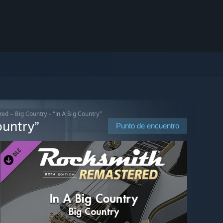
d – Big Country - “In A Big Country”
ountry”
Punto de encuentro