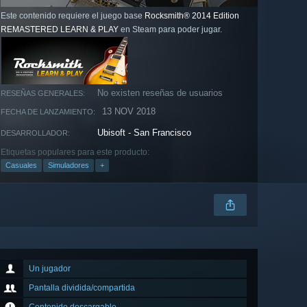
Este contenido requiere el juego base
Rocksmith® 2014 Edition
REMASTERED LEARN & PLAY
en Steam para poder jugar.
No existen reseñas de usuarios
RESEÑAS GENERALES:
13 NOV 2018
FECHA DE LANZAMIENTO:
Ubisoft - San Francisco
DESARROLLADOR:
Etiquetas populares para este producto:
Casuales
Simuladores
+
Un jugador
Pantalla dividida/compartida