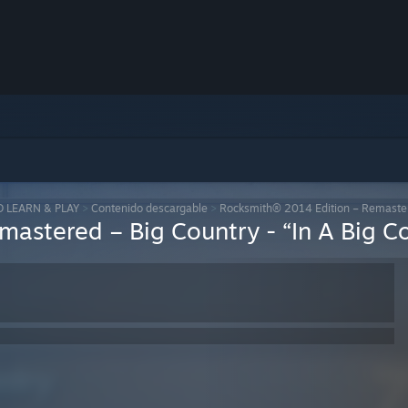
D LEARN & PLAY
>
Contenido descargable
>
Rocksmith® 2014 Edition – Remastere
astered – Big Country - “In A Big C