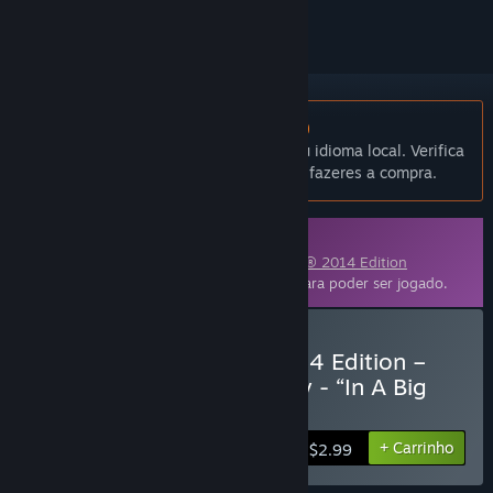
Não disponível em Português (Portugal)
Este produto não está disponível no teu idioma local. Verifica
a lista de idiomas disponíveis antes de fazeres a compra.
Conteúdo transferível
Este artigo requer o jogo base
Rocksmith® 2014 Edition
REMASTERED LEARN & PLAY
no Steam para poder ser jogado.
Comprar Rocksmith® 2014 Edition –
Remastered – Big Country - “In A Big
Country”
+ Carrinho
$2.99