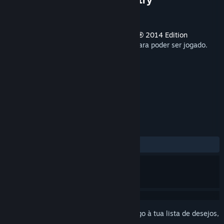
Developer
Ubisoft - San Francisco
Lançamento:
13 nov. 2018
Este artigo requer o jogo base
Rocksmith® 2014 Edition
REMASTERED LEARN & PLAY
no Steam para poder ser jogado.
MARCADORES
Casual
Simulação
+
ANÁLISES
Sem análises de utilizadores
Inicia a sessão
para adicionares este artigo à tua lista de desejos,
segui-lo ou ignorá-lo.