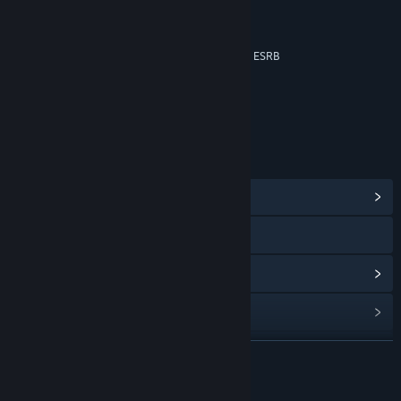
Mild Fantasy Violence
Mild Lyrics
Music Downloads Not Rated by the ESRB
Classificação etária: ESRB
LINKS E INFORMAÇÕES
Ver Central Comunitária
Visitar o website
Ver histórico de atualizações
Ler notícias relacionadas
Procurar grupos comunitários
VER MAIS
Título:
Rocksmith® 2014 Edition – Remastered – Big Country -