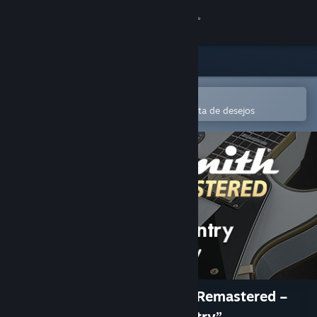
Iniciar sessão
Loja
Comunidade
Abre na app Steam Mobile
Para comprares ou adicionares à lista de desejos
Sobre
Apoio
Alterar idioma
Instala a app móvel do Steam
Ver versão para computadores
Rocksmith® 2014 Edition – Remastered –
Big Country - “In A Big Country”