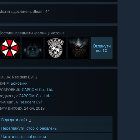
Містить досягнень Steam: 44
Оглянути
всі 44
Доступні предмети крамниці жетонів
Оглянути
всі 10
Resident Evil 2
НАЗВА:
Бойовики
ЖАНР:
CAPCOM Co., Ltd.
РОЗРОБНИК:
CAPCOM Co., Ltd.
ВИДАВЕЦЬ:
Resident Evil
ФРАНШИЗА:
24 січ. 2019
ДАТА ВИХОДУ:
Відвідати сайт
Переглянути історію оновлень
Читати пов’язані новини