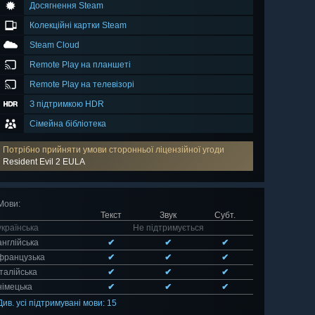
Досягнення Steam
Колекційні картки Steam
Steam Cloud
Remote Play на планшеті
Remote Play на телевізорі
З підтримкою HDR
Сімейна бібліотека
Потрібно прийняти умови сторонньої ліцензійної угоди
Resident Evil 2 EULA
Мови
:
Текст
Звук
Субт.
українська
Не підтримується
англійська
✔
✔
✔
французька
✔
✔
✔
італійська
✔
✔
✔
німецька
✔
✔
✔
Див. усі підтримувані мови: 15