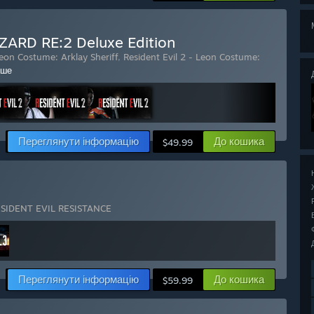
ZARD RE:2 Deluxe Edition
Leon Costume: Arklay Sheriff
,
Resident Evil 2 - Leon Costume:
ьше
Переглянути інформацію
До кошика
$49.99
SIDENT EVIL RESISTANCE
Переглянути інформацію
До кошика
$59.99