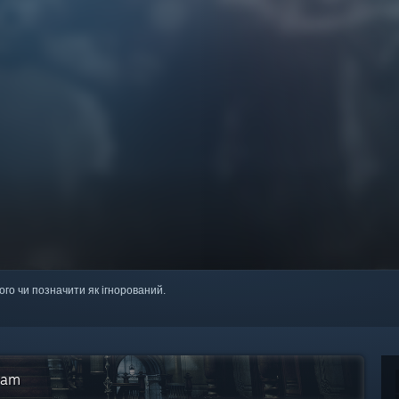
ого чи позначити як ігнорований.
eam