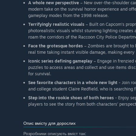
A whole new perspective
– New over-the-shoulder ca
modern take on the survival horror experience and off
gameplay modes from the 1998 release.
Terrifyingly realistic visuals
– Built on Capcom’s propri
photorealistic visuals whilst stunning lighting create
roam the corridors of the Raccoon City Police Departm
Face the grotesque hordes
– Zombies are brought to li
real time taking instant visible damage, making every 
Iconic series defining gameplay
– Engage in frenzied 
puzzles to access areas and collect and use items disc
for survival.
See favorite characters in a whole new light
- Join ro
and college student Claire Redfield, who is searching 
Step into the rookie shoes of both heroes
- Enjoy se
players to see the story from both characters’ perspect
Опис вмісту для дорослих
Розробники описують вміст так: