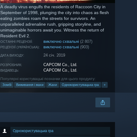
A deadly virus engulfs the residents of Raccoon City in
September of 1998, plunging the city into chaos as flesh
eating zombies roam the streets for survivors. An
unparalleled adrenaline rush, gripping storyline, and
unimaginable horrors await you. Witness the return of
Resident Evil 2.
виключно схвальні
(2 807)
ОСТАННІ РЕЦЕНЗІЇ:
виключно схвальні
(903)
РЕЦЕНЗІЇ (УКРАЇНСЬКА):
24 січ. 2019
ДАТА ВИХОДУ:
CAPCOM Co., Ltd.
РОЗРОБНИК:
CAPCOM Co., Ltd.
ВИДАВЕЦЬ:
Популярні користувацькі позначки для цього продукту:
Зомбі
Виживання і жахи
Жахи
Однокористувацька гра
+
Однокористувацька гра