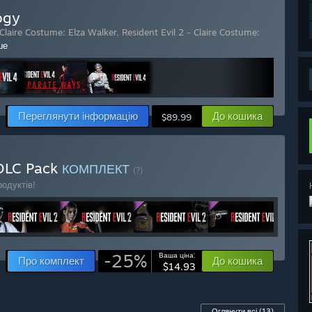
ogy
 Claire Costume: Elza Walker
,
Resident Evil 2 - Claire Costume:
ше
Переглянути інформацію
До кошика
$89.99
 DLC Pack
КОМПЛЕКТ
(?)
одуктів!
-25%
Ваша ціна:
Про комплект
До кошика
$14.93
Оглянути всі
(13)