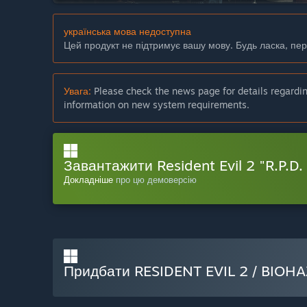
українська мова недоступна
Цей продукт не підтримує вашу мову. Будь ласка, пе
Увага:
Please check the news page for details regarding
information on new system requirements.
Завантажити Resident Evil 2 "R.P.D
Докладніше
про цю демоверсію
Придбати RESIDENT EVIL 2 / BIOHA