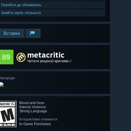
Перейти до обговорень
Знайти групи спільноти
Вставка
metacritic
89
Читати рецензії критиків
Нагороди
Blood and Gore
Intense Violence
Strong Language
Інтерактивні елементи
In-Game Purchases