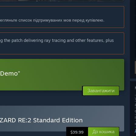
регляньте список підтримуваних мов перед купівлею.
 the patch delivering ray tracing and other features, plus
. Demo"
Завантажити
ZARD RE:2 Standard Edition
До кошика
$39.99