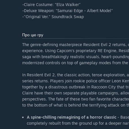
-Claire Costume: "Elza Walker"
-Deluxe Weapon: "Samurai Edge - Albert Model"
-"Original Ver." Soundtrack Swap
Про цю гру
The genre-defining masterpiece Resident Evil 2 returns, 
experience. Using Capcom’s proprietary RE Engine, Residen
saga with breathtakingly realistic visuals, heart-pound
modernized controls on top of gameplay modes from the 
In Resident Evil 2, the classic action, tense exploration,
series returns. Players join rookie police officer Leon K
together by a disastrous outbreak in Raccoon City that t
Claire have their own separate playable campaigns, allow
perspectives. The fate of these two fan favorite characte
to the bottom of what is behind the terrifying attack on th
A spine-chilling reimagining of a horror classic
- Base
completely rebuilt from the ground up for a deeper nar