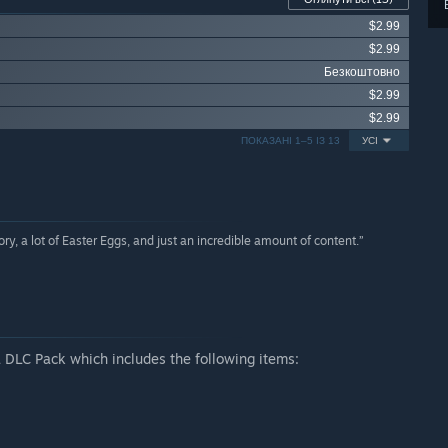
$2.99
$2.99
Безкоштовно
$2.99
$2.99
ПОКАЗАНІ 1–5 ІЗ 13
УСІ
y, a lot of Easter Eggs, and just an incredible amount of content.”
 DLC Pack which includes the following items: