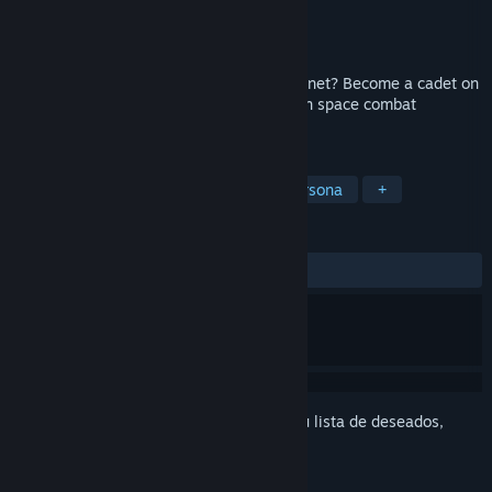
Desarrollador
POLYFOUNTAIN MEDIA LLC
Editor
POLYFOUNTAIN MEDIA LLC
Lanzado el
Próximamente
Will you make the grade and save the planet? Become a cadet on
your first day of training in this 3rd person space combat
simulator.
ETIQUETAS
Simulación
Espacio
Tercera persona
+
RESEÑAS
No existen reseñas de usuarios
Inicia sesión
para añadir este artículo a tu lista de deseados,
seguirlo o marcarlo como ignorado.