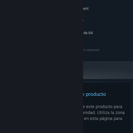
4 GB de RAM
MEMORIA:
NVIDIA GeForce 8800 GT or equivalent
GRÁFICOS:
video card
6 GB de espacio disponible
ALMACENAMIENTO:
RECOMENDADO:
Requiere un procesador y un sistema operativo de 64
bits
Copyright 2018, POLYFOUNTAIN MEDIA LLC, all rights reserved.
No hay reseñas para este producto
Puedes escribir tu propia reseña sobre este producto para
compartir tus experiencias con la comunidad. Utiliza la zona
que hay sobre los botones de compra en esta página para
escribirla.