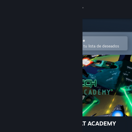
Iniciar sesión
Tienda
Comunidad
Abrir en la aplicación Steam Mobile
para añadir contenido fácilmente a tu lista de deseados
Acerca de
Soporte
Cambiar idioma
Descargar Steam Mobile
Ver versión clásica
FUTURETECH SPACE COMBAT ACADEMY