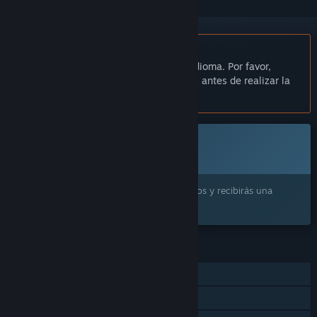
No disponible en Español de España
Este artículo no está disponible en tu idioma. Por favor,
consulta la lista de idiomas disponibles antes de realizar la
compra.
Próximamente
Este artículo aún no está disponible
¿Lo quieres? Añádelo a tu lista de deseados y recibirás una
notificación cuando esté disponible.
CARACTERÍSTICAS
Un jugador
Préstamo familiar