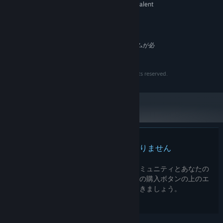
NVIDIA GeForce 8800 GT or equivalent
グラフィック:
video card
6 GB の空き容量
ストレージ:
推奨:
64 ビットプロセッサとオペレーティングシステムが必
要です
Copyright 2018, POLYFOUNTAIN MEDIA LLC, all rights reserved.
この製品のレビューはありません
この製品の自分のレビューを書いて、コミュニティとあなたの
経験を共有してみましょう。このページの購入ボタンの上のエ
リアを使用して、レビューを書きましょう。