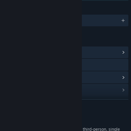
言語
1対応言語
リンク＆情報
コミュニティハブを表示
Webサイトにアクセス
アップデート履歴を表示
関連ニュースをチェック
掲示板を表示
続きを読む
コミュニティグループを検索
このゲームについて
Futuretech Space Combat Academy™ is a third-person, single
タイトル:
FUTURETECH SPACE COMBAT ACADEMY