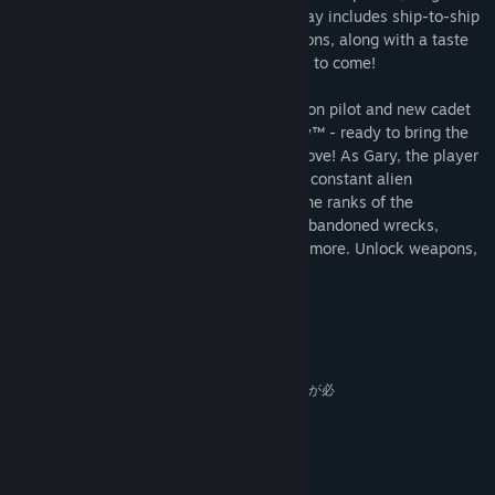
player space combat experience. Gameplay includes ship-to-ship
ジャンル:
シミュレーション
combat, weaponry and vehicle modifications, along with a taste
リリース日:
近日登場
of the ongoing world of our flagship game to come!
You are Gary Ward, an Earth Defense Union pilot and new cadet
of the Futuretech Space Combat Academy™ - ready to bring the
fight to the Grays and protect those you love! As Gary, the player
must proceed through training, withstand constant alien
aggressors, and work their way through the ranks of the
academy. Your assignments lead you to abandoned wrecks,
dizzying space mazes, asteroid belts and more. Unlock weapons,
ships and lore with each new level!
システム要件
最低:
64 ビットプロセッサとオペレーティングシステムが必
要です
10
OS:
1.75 GHz
プロセッサー:
4 GB RAM
メモリー: