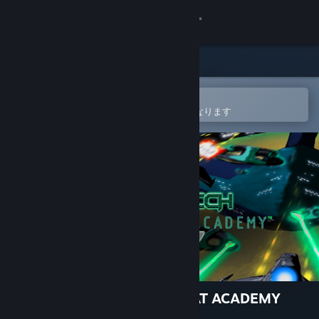
サインイン
ストア
コミュニティ
Steamモバイルアプリで開く
ウィッシュリストへの追加が簡単になります
詳細
サポート
言語を変更
Steamモバイルアプリを入手
デスクトップウェブサイトを表示
FUTURETECH SPACE COMBAT ACADEMY