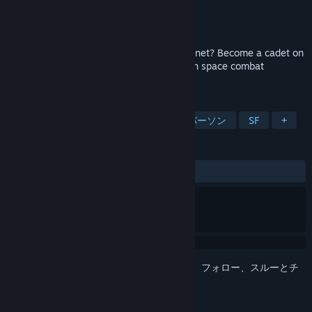
開発元
POLYFOUNTAIN MEDIA LLC
パブリッシャー
POLYFOUNTAIN MEDIA LLC
リリース日
近日登場
Will you make the grade and save the planet? Become a cadet on
your first day of training in this 3rd person space combat
simulator.
タグ
シミュレーション
宇宙
サードパーソン
SF
+
レビュー
ユーザーレビューはありません
このアイテムをウィッシュリストへの追加、フォロー、スルーとチ
ェックするには、
サインイン
してください。