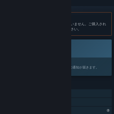
日本語 はサポートされていません
この製品はあなたの言語をサポートしていません。ご購入され
る前に、対応言語のリストをご確認ください。
近日登場
このアイテムはまだ利用できません
興味がありますか？
ウィッシュリストに追加すると、リリースの通知が届きます。
機能
シングルプレイヤー
ファミリーシェアリング
プロフィール機能制限