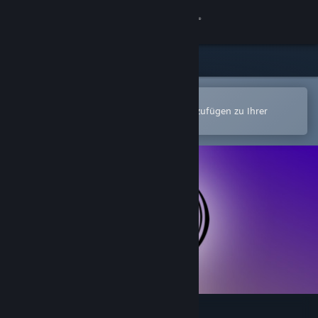
Anmelden
Shop
Community
In der Steam-Mobile-App öffnen
Zum einfachen Kauf oder zum Hinzufügen zu Ihrer
Wunschliste.
Info
Support
Sprache ändern
Steam-Mobile-App herunterladen
Desktopversion anzeigen
Sneiroball