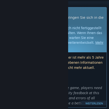
Early Access-Spiel
Erhalten Sie sofortigen Zugang und bringen Sie sich in die
Entwicklung ein.
Hinweis:
Spiele im Early Access sind noch nicht fertiggestellt
und können in Zukunft Änderungen erhalten. Wenn Ihnen das
Spiel im aktuellen Zustand nicht gefällt, warten Sie eine
Weile, um zu sehen, wie sich das Spiel weiterentwickelt.
Mehr
erfahren
Hinweis: Das letzte Update der Entwickler ist mehr als 5 Jahre
her. Die hier von den Entwicklern angegebenen Informationen
und der Zeitplan sind möglicherweise nicht mehr aktuell.
WAS DIE ENTWICKLER ZU SAGEN HABEN:
Wozu Early Access?
„To achieve the maximum quality of the game, players need
to try it at an early stage. The community feedback at this
stage will allow us to identify problems and errors of all
possible types much quicker and release a better full
WEITERLESEN
version.“