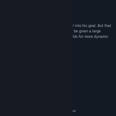
Infos zum Spiel
Sneiroball
- Drive Your Ball
Defeat your opponent by rolling the ball into his goal. But that
will not be enough. In addition, you will be given a large
arsenal of weapons and interactive worlds for more dynamic
and flexible strategies.
Features
• Map Editor.
• Weapons / Character Skins.
• Interactive locations.
• Singleplayer / Multiplayer.
Systemanforderungen
MINDESTANFORDERUNGEN:
Setzt 64-Bit-Prozessor und -Betriebssystem voraus
Windows 10, Windows 8,