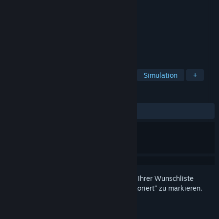
Entwickler
Sneirox
Publisher
Sneirox
Veröffentlichung
20. Jul. 2018
Sneiroball - Drive Your Ball
TAGS
Sport
Action
MMO
Indie
Simulation
+
REZENSIONEN
Keine Nutzerrezensionen
Melden Sie sich an
, um dieses Produkt zu Ihrer Wunschliste
hinzuzufügen, zu abonnieren oder als „Ignoriert“ zu markieren.