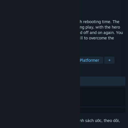
Nhà phát triển
Ginger Biscuit Games
Nhà phát hành
Ginger Biscuit Games
Phát hành
28 Thg05, 2021
OAOA tells the story of a hero tasked with rebooting time. The
game world is created and destroyed during play, with the hero
having the ability to turn parts of the world off and on again. You
will be required to use both brains and skill to overcome the
enemies and obstacles in your path.
THEO NHÃN
Platformer 2D
Giải đố
PvP
Platformer
+
ĐÁNH GIÁ
TRƯỚC NAY:
6 đánh giá người dùng
()
Đăng nhập
để thêm sản phẩm này vào danh sách ước, theo dõi,
hoặc đánh dấu nó thành "đã phớt lờ"