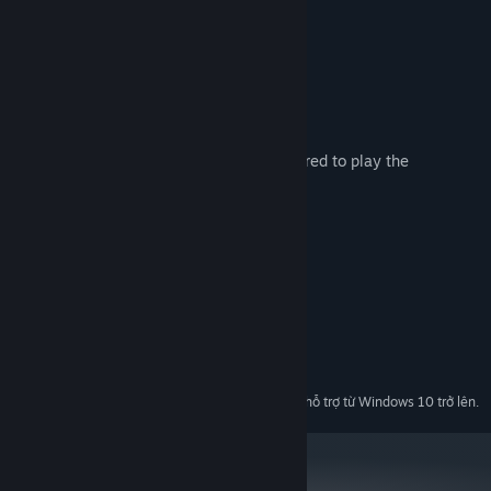
Deathmatch
Elimination
Invasion
Break it
*** Please note that controllers are required to play the
multiplayer modes ***
Yêu cầu hệ thống
TỐI THIỂU:
Windows 7 , 8 or 10
HĐH *:
Intel i5 2.4 GHz or higher
BỘ XỬ LÝ:
8 GB RAM
BỘ NHỚ:
Intel Graphics 5100
ĐỒ HỌA:
Bắt đầu từ 01/01/2024, phần mềm Steam chỉ hỗ trợ từ Windows 10 trở lên.
*