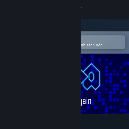
Đăng nhập
Cửa hàng
Cộng đồng
Mở bằng ứng dụng Steam di động
Để dễ dàng mua hoặc thêm vào danh sách ước
Thông tin
Hỗ trợ
Thay đổi ngôn ngữ
Cài ứng dụng Steam di động
Xem web cho desktop
OAOA - Off And On Again