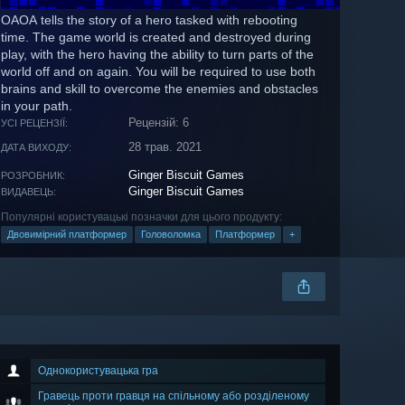
OAOA tells the story of a hero tasked with rebooting
time. The game world is created and destroyed during
play, with the hero having the ability to turn parts of the
world off and on again. You will be required to use both
brains and skill to overcome the enemies and obstacles
in your path.
Рецензій: 6
УСІ РЕЦЕНЗІЇ:
28 трав. 2021
ДАТА ВИХОДУ:
Ginger Biscuit Games
РОЗРОБНИК:
Ginger Biscuit Games
ВИДАВЕЦЬ:
Популярні користувацькі позначки для цього продукту:
Двовимірний платформер
Головоломка
Платформер
+
Однокористувацька гра
Гравець проти гравця на спільному або розділеному