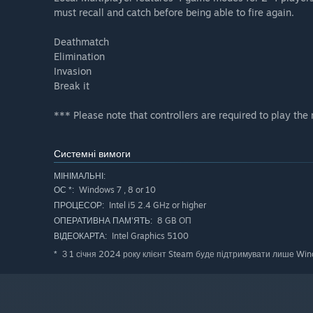
must recall and catch before being able to fire again.
Deathmatch
Elimination
Invasion
Break it
*** Please note that controllers are required to play th
Системні вимоги
МІНІМАЛЬНІ:
Windows 7 , 8 or 10
ОС *:
Intel i5 2.4 GHz or higher
ПРОЦЕСОР:
8 GB ОП
ОПЕРАТИВНА ПАМ’ЯТЬ:
Intel Graphics 5100
ВІДЕОКАРТА:
З 1 січня 2024 року клієнт Steam буде підтримувати лише Windo
*