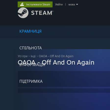
Інсталювати Steam
Увійти
|
мова
КРАМНИЦЯ
СПІЛЬНОТА
Усі ігри
>
Інді
>
OAOA - Off And On Again
OAOA - Off And On Again
ІНФОРМАЦІЯ
ПІДТРИМКА