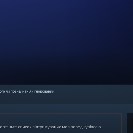
ого чи позначити як ігнорований.
регляньте список підтримуваних мов перед купівлею.