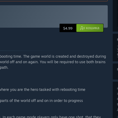
До кошика
$4.99
ebooting time. The game world is created and destroyed during
 world off and on again. You will be required to use both brains
path.
where you are the hero tasked with rebooting time
 parts of the world off and on in order to progress
. In each game mode players only have one shot, that they