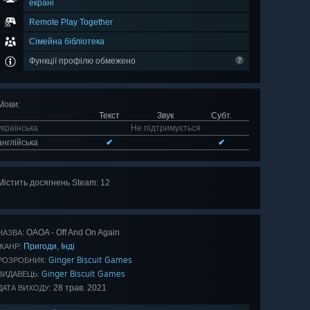
екрані
Remote Play Together
Сімейна бібліотека
Функції профілю обмежено
Мови
:
Текст
Звук
Субт.
українська
Не підтримується
англійська
✔
✔
Містить досягнень Steam: 12
Оглянути
всі 12
OAOA - Off And On Again
НАЗВА:
Пригоди
Інді
,
ЖАНР:
Ginger Biscuit Games
РОЗРОБНИК:
Ginger Biscuit Games
ВИДАВЕЦЬ:
28 трав. 2021
ДАТА ВИХОДУ: