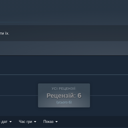
ти їх
.
УСІ РЕЦЕНЗІЇ:
Рецензій: 6
(усього 6)
 дат
Час гри
Показ