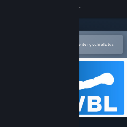
Accedi
Negozio
Comunità
Apri nell'app mobile di Steam
Per acquistare o aggiungere facilmente i giochi alla tua
Lista dei desideri
Informazioni
Assistenza
Cambia la lingua
Ottieni l'app mobile di Steam
Visualizza il sito web per desktop
Virtual Boxing League