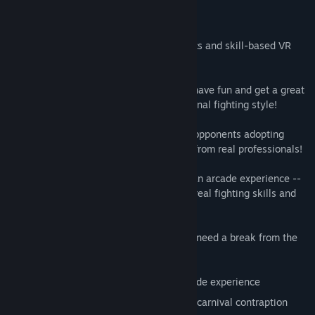
Informazioni sul gioco
Virtual Boxing League is a realistic physics and skill-based VR
boxing simulation!
Learn how to box, build self-confidence, have fun and get a great
workout while developing your own personal fighting style!
Challenge AI boxers in five ladders, with opponents adopting
distinct styles based on motion captures from real professionals!
Other VR boxing games are designed as an arcade experience --
We've created a new concept that builds real fighting skills and
rewards your boxing instincts!
Enjoy 5 additional mini-games when you need a break from the
ring!
Ball Blaster is a high-tech musical arcade experience
Punch-A-Tron is an old steam-powered carnival contraption