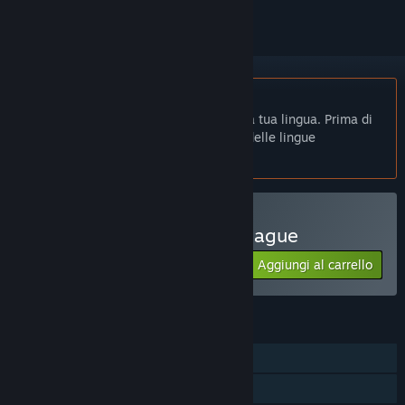
Non disponibile in Italiano
Questo prodotto non è disponibile nella tua lingua. Prima di
effettuare l'acquisto, controlla la lista delle lingue
disponibili.
Compatibile con VR
Acquista Virtual Boxing League
Aggiungi al carrello
$19.99
FUNZIONALITÀ
Giocatore singolo
Supporto per i controller tracciati