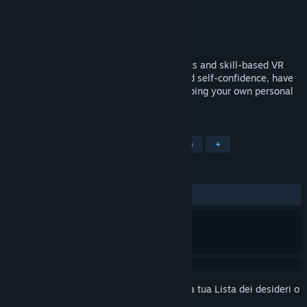
Sviluppatore
Spellbook
Editore
www.Spellbook.com
Rilasciato
16 ago 2019
Virtual Boxing League is a realistic physics and skill-based VR
boxing simulation! Learn how to box, build self-confidence, have
fun and get a great workout while developing your own personal
fighting style!
ETICHETTE
Sport
Simulazione
VR
Boxe
+
RECENSIONI
DI SEMPRE:
Nella media
(55% di 40)
Accedi
per aggiungere questo articolo alla tua Lista dei desideri o
per ignorarlo.