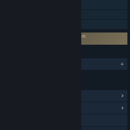
Compatibile con VR
Statistiche
Condivisione familiare
È necessario aderire all'EULA di terze parti
Virtual Boxing League EULA
LINGUE
1 lingue supportate
LINK E INFORMAZIONI
Visualizza achievement di Steam
(296)
Vai all'hub della Comunità
Visita il sito web