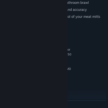
Bum Rush is a wild banjo-strumming bathroom brawl
Body Bag trains your speed, strength, and accuracy
Ping Pong Punch teaches delicate control of your meat mitts
Requisiti di sistema
MINIMI:
Windows 7+
SISTEMA OPERATIVO *:
Intel Core i5-2500K @ 3.3 GHz or
PROCESSORE:
AMD Phenom II x4 940 @ 3.0 GHz or AMD FX-8350
@ 4.0 GHz
4 GB di RAM
MEMORIA:
NVIDIA GeForce GTX 980 or AMD
SCHEDA VIDEO:
Radeon R9 290X
Versione 9.0
DIRECTX:
3 GB di spazio disponibile
ARCHIVIAZIONE:
OpenXR. Standing or Room
COMPATIBILITÀ VR:
Scale
CONSIGLIATI:
Windows 7+
CONTINUA
SISTEMA OPERATIVO *: