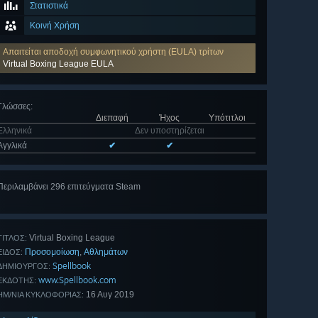
Στατιστικά
Κοινή Χρήση
Απαιτείται αποδοχή συμφωνητικού χρήστη (EULA) τρίτων
Virtual Boxing League EULA
Γλώσσες
:
Διεπαφή
Ήχος
Υπότιτλοι
Ελληνικά
Δεν υποστηρίζεται
Αγγλικά
✔
✔
Περιλαμβάνει 296 επιτεύγματα Steam
Προβολή
όλων (296)
Virtual Boxing League
ΤΊΤΛΟΣ:
Προσομοίωση
Αθλημάτων
,
ΕΊΔΟΣ:
Spellbook
ΔΗΜΙΟΥΡΓΌΣ:
www.Spellbook.com
ΕΚΔΌΤΗΣ:
16 Αυγ 2019
ΗΜ/ΝΊΑ ΚΥΚΛΟΦΟΡΊΑΣ: