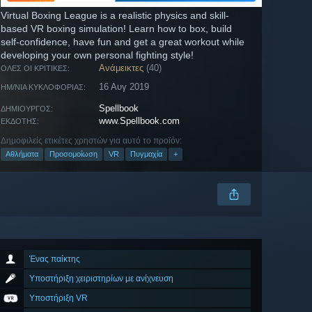
Virtual Boxing League is a realistic physics and skill-
based VR boxing simulation! Learn how to box, build
self-confidence, have fun and get a great workout while
developing your own personal fighting style!
Ανάμεικτες
(40)
ΌΛΕΣ ΟΙ ΚΡΙΤΙΚΈΣ:
16 Αυγ 2019
ΗΜ/ΝΊΑ ΚΥΚΛΟΦΟΡΊΑΣ:
Spellbook
ΔΗΜΙΟΥΡΓΌΣ:
www.Spellbook.com
ΕΚΔΌΤΗΣ:
Δημοφιλείς ετικέτες χρηστών για αυτό το προϊόν:
Αθλήματα
Προσομοίωση
VR
Πυγμαχία
+
Ένας παίκτης
Υποστήριξη χειριστηρίων με ανίχνευση
Υποστήριξη VR