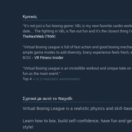
Κριτικές
“It’s not just a fun boxing game; VBL is my new favorite cardio worko
date.... The fighting in VBL is flat-out fun and it’s the closest thing
TheNextWeb (TNW)
“Virtual Boxing League is full of fast action and good boxing mechan
ample game modes to add diversity. Every experience feels fresh, espe
8/10 –
VR Fitness Insider
“Virtual Boxing League is an incredible workout and unique take o
fun as the main event.”
Top 4 –
{Ο ΣΥΝΔΕΣΜΟΣ ΑΦΑΙΡΕΘΗΚΕ}
Σχετικά με αυτό το παιχνίδι
Virtual Boxing League is a realistic physics and skill-ba
Learn how to box, build self-confidence, have fun and ge
style!