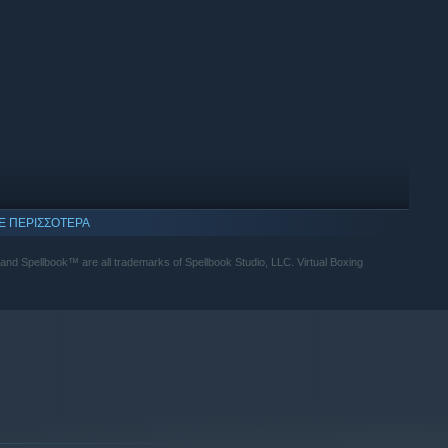
Ε ΠΕΡΙΣΣΟΤΕΡΑ
, and Spellbook™ are all trademarks of Spellbook Studio, LLC. Virtual Boxing
όνο Windows 10 και νεότερες εκδόσεις.