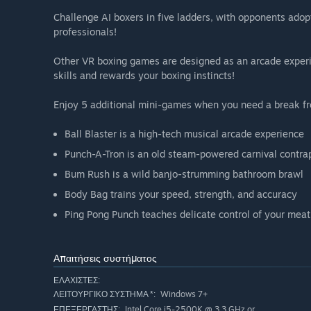
Challenge AI boxers in five ladders, with opponents adop
professionals!
Other VR boxing games are designed as an arcade experie
skills and rewards your boxing instincts!
Enjoy 5 additional mini-games when you need a break fr
Ball Blaster is a high-tech musical arcade experience
Punch-A-Tron is an old steam-powered carnival contra
Bum Rush is a wild banjo-strumming bathroom brawl
Body Bag trains your speed, strength, and accuracy
Ping Pong Punch teaches delicate control of your meat
Απαιτήσεις συστήματος
ΕΛΆΧΙΣΤΕΣ:
Windows 7+
ΛΕΙΤΟΥΡΓΙΚΌ ΣΎΣΤΗΜΑ *:
Intel Core i5-2500K @ 3.3 GHz or
ΕΠΕΞΕΡΓΑΣΤΉΣ: