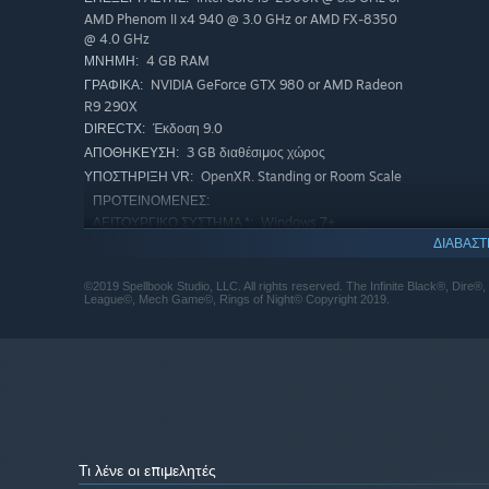
AMD Phenom II x4 940 @ 3.0 GHz or AMD FX-8350
@ 4.0 GHz
4 GB RAM
ΜΝΉΜΗ:
NVIDIA GeForce GTX 980 or AMD Radeon
ΓΡΑΦΙΚΆ:
R9 290X
Έκδοση 9.0
DIRECTX:
3 GB διαθέσιμος χώρος
ΑΠΟΘΉΚΕΥΣΗ:
OpenXR. Standing or Room Scale
ΥΠΟΣΤΉΡΙΞΗ VR:
ΠΡΟΤΕΙΝΌΜΕΝΕΣ:
Windows 7+
ΛΕΙΤΟΥΡΓΙΚΌ ΣΎΣΤΗΜΑ *:
ΔΙΑΒΑΣΤ
Intel Core i7-3770 @ 3.4 GHz or
ΕΠΕΞΕΡΓΑΣΤΉΣ:
AMD FX-8350 @ 4.0 GHz or better
©2019 Spellbook Studio, LLC. All rights reserved. The Infinite Black®, Dire®
6 GB RAM
ΜΝΉΜΗ:
League©, Mech Game©, Rings of Night© Copyright 2019.
NVIDIA GeForce GTX 980 or AMD Radeon
ΓΡΑΦΙΚΆ:
R9 290X
Έκδοση 9.0
DIRECTX:
3 GB διαθέσιμος χώρος
ΑΠΟΘΉΚΕΥΣΗ:
Από την 1η Ιανουαρίου 2024, η εφαρμογή Steam θα υποστηρίζει μ
*
Τι λένε οι επιμελητές