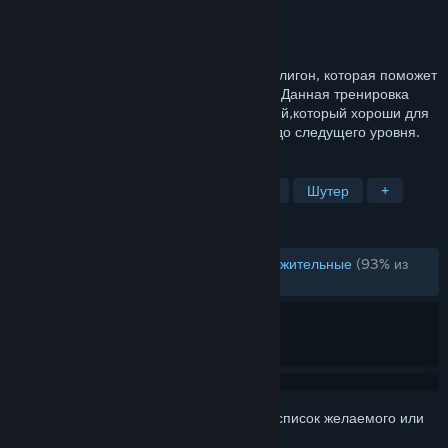
Разработчик
Pixel Pointer Studios
Дата выпуска
28 янв. 2018 г.
Тренировочная площадка разных вид полигон, которая поможет
вам улучшить вашу точность попадания. Данная тренировка
включает в себя разные виды упражнений,который хороши для
разминки или улучшения своего скилла до следущего уровня.
ПО МЕТКАМ
Бесплатная игра
Экшен
Инди
Шутер
+
ОБЗОРЫ
ОБЗОРЫ (РУССКИЙ ЯЗЫК)
Очень положительные
(93% из
283)
Войдите
, чтобы добавить этот продукт в список желаемого или
скрыть его