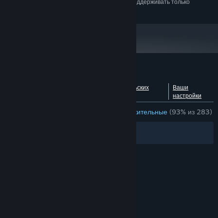
С 1 января 2024 года клиент Steam будет поддерживать только
*
Windows 10 и более поздние версии.
Обзоры пользователей: Aimtastic
Посмотреть разбивку по
О пользовательских
Ваши
языкам
обзорах
настройки
ОБЗОРЫ (РУССКИЙ ЯЗЫК)
Очень положительные
(93% из 283)
Фильтры
Ваши языки
© Valve Corporation. Все права сохранены. Все
торговые марки являются собственностью
соответствующих владельцев в США и других
странах.
Политика конфиденциальности
|
Правовая информация
|
Доступность
|
Соглашение подписчика Steam
|
Возврат средств
|
Файлы cookie