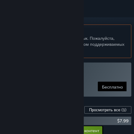
Не поддерживается русский язык
Этот продукт не поддерживает ваш язык. Пожалуйста,
перед покупкой ознакомьтесь со списком поддерживаемых
языков.
Сыграть в Aimtastic
Бесплатно
Контент для этой игры
Просмотреть все
(1)
Aimtastic: Pro Edition
$7.99
Добавить в корзину весь доп. контент
$7.99