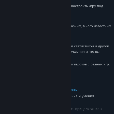
Множество настроек которые помогут настроить игру под
себя целиком.
Возможность передвигаться
Конвертер чувствительности мыши с разных, много известных
игр (CS:GO, Overwatch и т.д).
Дополнительные настройки прицела.
Так же игра способна следить за вашей статистикой и другой
информации, чтобы показать ваши улучшения и что вы
можете сделать лучше.
Разработана благодаря отзывам от про игроков с разных игр.
Еженедельные обновления
Поддерживает Мастерскую Steam.
Доступные на сегодняшний день полигоны:
Assault course (Тренирует ваши движения и умения
прицеливание одновременно)
Bigger then Smaller (Тренирует скорость прицеливание и
точность)