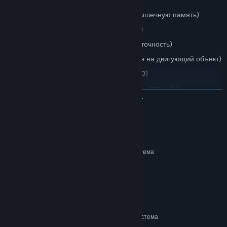
Simple Circle (Тренирует скорость и мышечную память)
Reflex (Тренирует рефлекс и точность)
Skeet Shooting (Тренирует скорость и точность)
Tracking (Тренирует стрельбу в зажиме на двигующий объект)
360 Tracking (Тоже самое только в 360)
Left to Right (Тренирует рефлекторную стрельбу)
ЧИТАТЬ ДАЛЬШЕ
Popup Targets (Тренирует скорость и точность)
Reactions (Тренирует вашу реакцию на быстроту)
Системные требования
МИНИМАЛЬНЫЕ:
64-разрядные процессор и операционная система
Windows 7 or newer
ОС *:
512 MB ОЗУ
ОПЕРАТИВНАЯ ПАМЯТЬ:
версии 11
DIRECTX:
2 GB
МЕСТО НА ДИСКЕ:
РЕКОМЕНДОВАННЫЕ:
64-разрядные процессор и операционная система