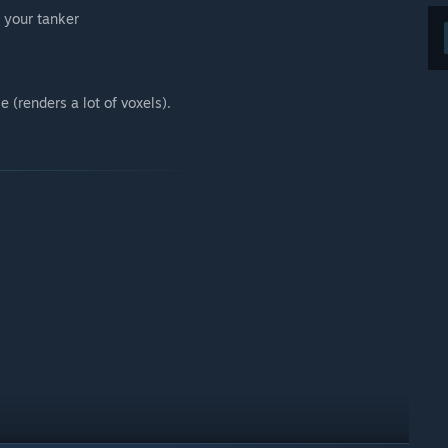
r your tanker
 (renders a lot of voxels).