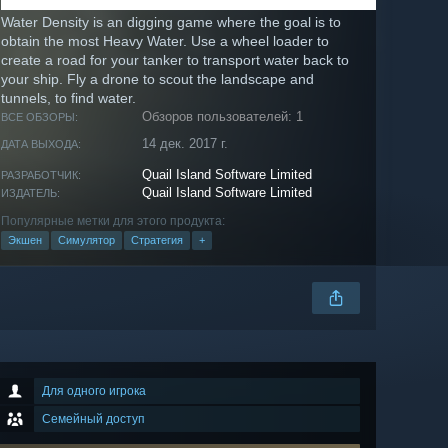
Water Density is an digging game where the goal is to
obtain the most Heavy Water. Use a wheel loader to
create a road for your tanker to transport water back to
your ship. Fly a drone to scout the landscape and
tunnels, to find water.
Обзоров пользователей: 1
ВСЕ ОБЗОРЫ:
14 дек. 2017 г.
ДАТА ВЫХОДА:
Quail Island Software Limited
РАЗРАБОТЧИК:
Quail Island Software Limited
ИЗДАТЕЛЬ:
Популярные метки для этого продукта:
Экшен
Симулятор
Стратегия
+
Для одного игрока
Семейный доступ