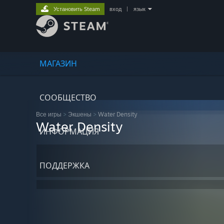
Установить Steam
вход
|
язык
МАГАЗИН
СООБЩЕСТВО
Все игры
>
Экшены
>
Water Density
Water Density
ИНФОРМАЦИЯ
ПОДДЕРЖКА