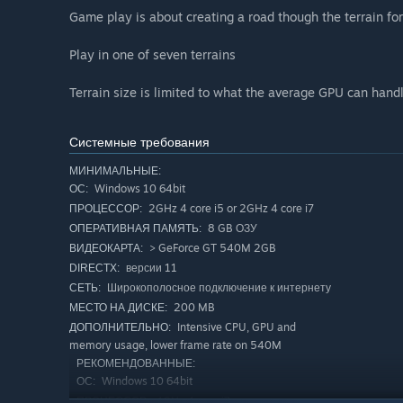
Game play is about creating a road though the terrain fo
Play in one of seven terrains
Terrain size is limited to what the average GPU can handle
Системные требования
МИНИМАЛЬНЫЕ:
Windows 10 64bit
ОС:
2GHz 4 core i5 or 2GHz 4 core i7
ПРОЦЕССОР:
8 GB ОЗУ
ОПЕРАТИВНАЯ ПАМЯТЬ:
> GeForce GT 540M 2GB
ВИДЕОКАРТА:
версии 11
DIRECTX:
Широкополосное подключение к интернету
СЕТЬ:
200 MB
МЕСТО НА ДИСКЕ:
Intensive CPU, GPU and
ДОПОЛНИТЕЛЬНО:
memory usage, lower frame rate on 540M
РЕКОМЕНДОВАННЫЕ:
Windows 10 64bit
ОС:
4GHz 4 core i7
ПРОЦЕССОР: