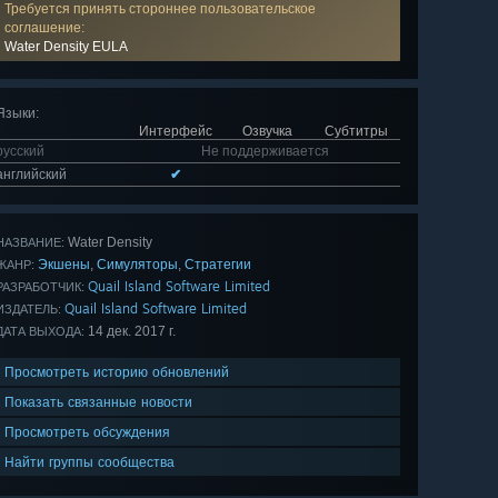
Требуется принять стороннее пользовательское
соглашение:
Water Density EULA
Языки
:
Интерфейс
Озвучка
Субтитры
русский
Не поддерживается
английский
✔
Water Density
НАЗВАНИЕ:
Экшены
Симуляторы
Стратегии
,
,
ЖАНР:
Quail Island Software Limited
РАЗРАБОТЧИК:
Quail Island Software Limited
ИЗДАТЕЛЬ:
14 дек. 2017 г.
ДАТА ВЫХОДА:
Просмотреть историю обновлений
Показать связанные новости
Просмотреть обсуждения
Найти группы сообщества