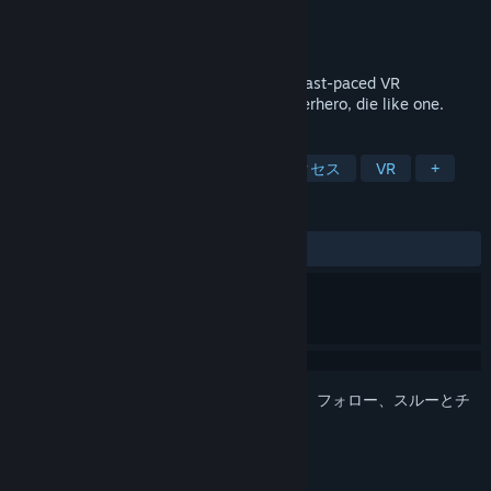
開発元
Delattre & Harger
パブリッシャー
Delattre & Harger
リリース日
2017年11月6日
Climb, swing, fly, and shoot in a visceral fast-paced VR
multiplayer action arena. Fight like a superhero, die like one.
タグ
アクション
インディー
早期アクセス
VR
+
レビュー
全期間：
7件のユーザーレビュー
()
このアイテムをウィッシュリストへの追加、フォロー、スルーとチ
ェックするには、
サインイン
してください。