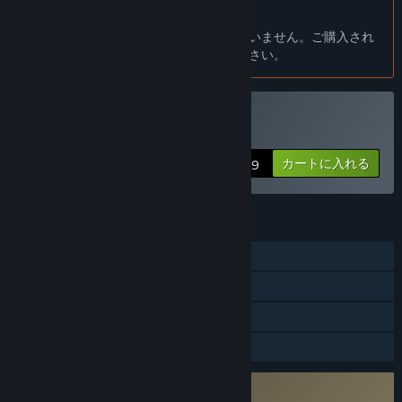
game is only a fledgling of what we imagine. We would like
日本語 はサポートされていません
to begin building a community early so we can use feedback
この製品はあなたの言語をサポートしていません。ご購入され
to improve the balance of abilities and get a better sense of
る前に、対応言語のリストをご確認ください。
what abilities and modes players would like to see in the
future. We would like to tune the gameplay to be compelling
for both casual and seriously competitive players.
VR のみ
Sweaty Palmsを購入する
Early access is also essential to giving us the resources to
カートに入れる
$9.99
develop the game further. We recognize the game is still in a
relatively unrefined state and we are dedicated to making it
the game we want it to be, but we need the community's
interest and support to make that happen!”
機能
大体どのくらいの期間このゲームを早期アクセスにする予定です
オンラインPvP
か？
被追跡コントローラサポート
“Sweaty Palms will be in early access for about 12 months.”
VR限定
早期アクセスバージョンと計画されているフルバージョンの違い
は？
ファミリーシェアリング
“The full version will include additional modes such as
Capture the Flag, Vroddball, Zombie Escape, VIP, and Battle
サードパーティーEULAへの同意が必要
Royale. We will also include some challenge levels for
Sweaty Palms EULA