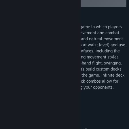
クを残そう
the players' hands over time.”
このゲームについて
Sweaty Palms is a competitive action VR game in which players
fight over objectives using a number of movement and combat
abilities. It employs a unique, fast paced, and natural movement
system. Players are legless (so the floor is at waist level) and use
their arms to climb along and fling from surfaces, including the
floor. Abilities allow for visceral and exciting movement styles
that all feel comfortable, including rocket-hand flight, swinging,
birdflight, riding dragons, and more. Players build custom decks
from which they draw ability cards during the game. Infinite deck
permutations and complimentary team deck combos allow for
endless creativity and novelty in defeating your opponents.
Fight like a superhero, die like one.
システム要件
最低: