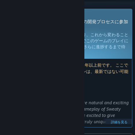
早期アクセスゲーム
今すぐアクセスしてプレイし、ゲームの開発プロセスに参加
しよう。
注：
早期アクセスのゲームは未完成であり、これから変わること
も変わらないこともありえます。現段階でこのゲームのプレイに
満足できないと思われる場合は、 開発がさらに進捗するまで待
つことをお勧めします。
詳細はこちら
注：開発者による最後のアップデートは8年以上前です。 ここで
開発者が説明している情報とタイムラインは、最新ではない可能
性があります。
開発者からの注意書き：
早期アクセスにした理由
“Sweaty Palms is an experiment in more natural and exciting
modes of movement in VR. The core gameplay of Sweaty
Palms has been established and we are excited to give
players access to what we believe is a truly unique VR
詳細を見る
experience. With that said, we are only releasing with a
fraction of the planned cards, modes, and maps and the