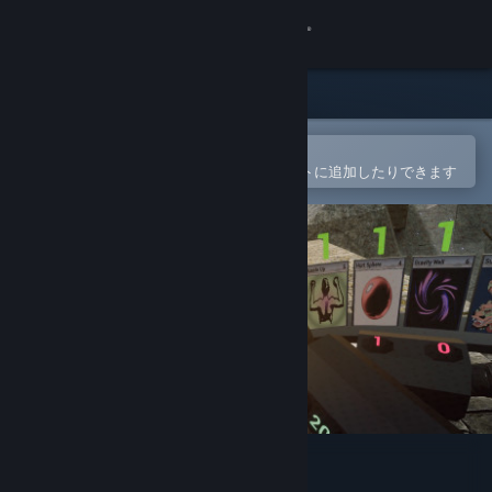
サインイン
ストア
コミュニティ
Steamモバイルアプリで開く
簡単に購入したり、ウィッシュリストに追加したりできます
詳細
サポート
言語を変更
Steamモバイルアプリを入手
デスクトップウェブサイトを表示
Sweaty Palms