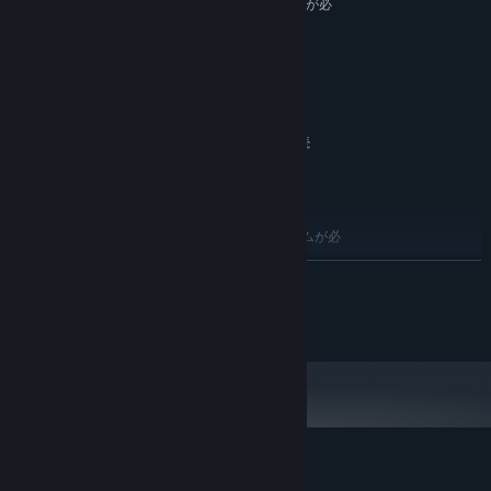
64 ビットプロセッサとオペレーティングシステムが必
要です
Windows 7
OS *:
Intel i5 3.0 GHz
プロセッサー:
8 GB RAM
メモリー:
GTX 970
グラフィック:
ブロードバンドインターネット接続
ネットワーク:
2 GB の空き容量
ストレージ:
SteamVR. Standing or Room Scale
VRサポート:
推奨:
64 ビットプロセッサとオペレーティングシステムが必
要です
続きを読む
Windows 10
OS:
Intel i7 3.5 GHz
プロセッサー:
Copyright 2017 Delattre & Harger
8 GB RAM
メモリー:
GTX 1080
グラフィック:
ブロードバンドインターネット接続
ネットワーク:
4 GB の空き容量
ストレージ:
2024年1月1日（PT）以降、SteamクライアントはWindows 10以降のバージ
*
ョンのみをサポートします。
『Sweaty Palms』のカスタマーレビュー