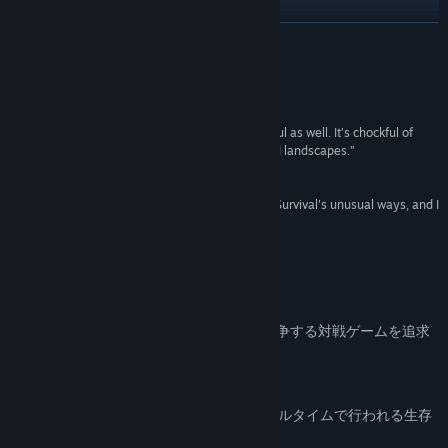
コミュニティグループを検索
続きを読む
タイトル:
ブラサバ：戦略バトロワゲーム
レビュー
ジャンル:
無料プレイ
,
インディー
,
ストラテジー
リリース日:
2019年3月19日
“And the game isn’t just fun, but insanely beautiful as well. It’s chockful of
graphically designed and intricate characters and landscapes.”
NewsWatch
“after several hours I've gotten hooked on Black Survival's unusual ways, and I
haven't paid a cent to win either.”
Kotaku
このゲームについて
Pay to Winではなく、正々堂々と実力で競争する対戦ゲームを追求
します。
*ゲーム紹介
「10人のプレイヤーによって無人島でリアルタイムで行われる生存
ゲーム」