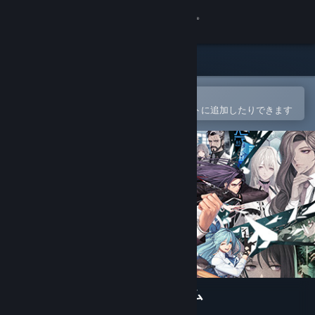
サインイン
ストア
コミュニティ
Steamモバイルアプリで開く
簡単に購入したり、ウィッシュリストに追加したりできます
詳細
サポート
言語を変更
Steamモバイルアプリを入手
デスクトップウェブサイトを表示
ブラサバ：戦略バトロワゲーム