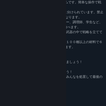
① 約２０分間行われるPvPオンラインゲームです。簡単な操作で戦
闘を進行します。
② 島は病院、森、砂場など22ヶ所の区域に分けられています。禁止
区域は時々刻々と増えていき、戦地は狭くなります。
③ フェンサー、俳優、医者、警察、ハッカー、調理師、学生など、
２9人以上の個性あふれるキャラクターで遊べます。
④ 銃、弓、拳法、鈍機、斬りなど七種類の武器の中で戦略を立てて
みましょう。
⑤ 無人島のあっちこっちに散らされている１００種以上の材料で６
００種以上の武器、道具、食料を製作できます。
* 遊び方
① 材料を探し出してもっと良い武器を作りましょう！
② 野生動物を倒して成長しましょう！
③ 増えていく禁止区域から生き残りましょう！
④ 誰よりも早く、強くなりましょう。他のみんなを処置して最後の
一人になりましょう。
開発社
Archbears, Inc