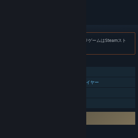
ェックするには、
サインイン
してください。
お知らせ:
注意：ブラサバ：戦略バトロワゲームはSteamスト
アで利用できなくなりました。
機能
オンラインPvP
クロスプラットフォームマルチプレイヤー
アプリ内購入
ファミリーシェアリング
サードパーティーEULAへの同意が必要
Black Survival EULA
言語