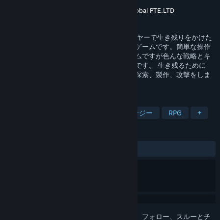
開発元
Nimble Neuron
パブリッシャー
Nimble Neuron
,
Boltrend Global PTE.LTD
リリース日
2019年3月19日
ブラサバは無人島を舞台に、10人のプレイヤーで生き残りをかけた
リアルタイムバトルを楽しめるサバイバルゲームです。簡単な操作
で意思決定を行うシンプルなルールのゲームですが色んな戦略とキ
ャラクターの個性は貴方を魅了させるはずです。 生き残るために
は、一瞬も油断できません。誰よりも速く探索、製作、攻撃をしま
しょう！
タグ
無料プレイ
サバイバル
ストラテジー
RPG
+
レビュー
全期間：
非常に好評
(5,432件中82%)
このアイテムをウィッシュリストへの追加、フォロー、スルーとチ