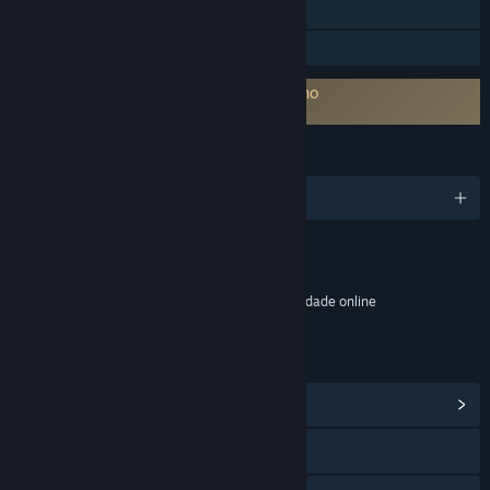
Estatísticas
Partilha de Biblioteca
É necessário concordar com EULA externo
Bang Howdy! EULA
IDIOMAS
Português (Portugal) e mais 15 idiomas
Conteúdo
Inclui elementos interativos
Compras dentro do jogo, Chat no jogo, Interatividade online
LINKS E INFORMAÇÕES
Ver Central Comunitária
Visitar o website