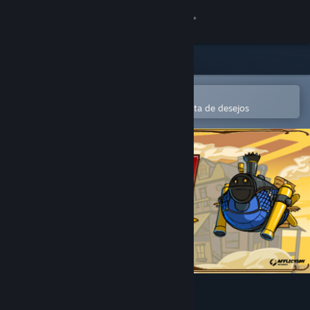
Iniciar sessão
Loja
Comunidade
Abre na app Steam Mobile
Para comprares ou adicionares à lista de desejos
Sobre
Apoio
Alterar idioma
Instala a app móvel do Steam
Ver versão para computadores
Bang! Howdy