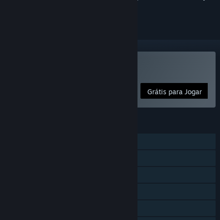
segui-lo ou ignorá-lo.
Jogar Bang! Howdy
Grátis para Jogar
FUNCIONALIDADES
MMO
PvP online
Co-op online
Multijogador interplataformas
Microtransações