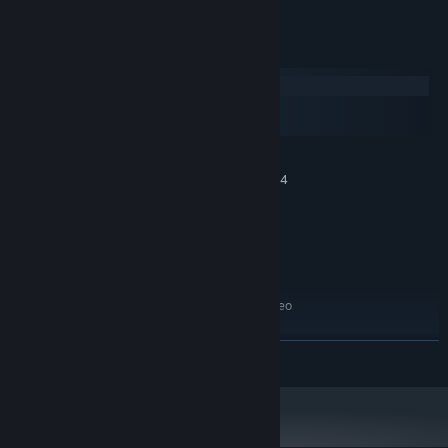
Requisitos do Sistema
Windows
macOS
SteamOS + Linux
MÍNIMOS:
Requer um sistema operativo e processador de 64
bits
Windows 7
SISTEMA OPERATIVO *:
1Ghz Processor
PROCESSADOR:
512 MB de RAM
MEMÓRIA:
64MB Video Card
PLACA GRÁFICA:
OpenGL 2.0 Compliant Video
NOTAS ADICIONAIS:
Drivers, Java 1.8
RECOMENDADOS:
VER MAIS
Requer um sistema operativo e processador de 64
bits
A partir de 1 de janeiro de 2024, a aplicação Steam irá apenas funcionar no
*
Windows 10 e em versões mais recentes.