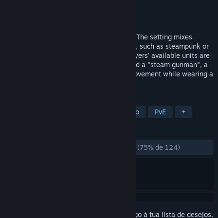
Developer
Affliction Networks
Editora
Affliction Networks
Lançamento:
1 jul. 2017
Bang! Howdy is an online strategy game. The setting mixes
elements from a variety of related genres, such as steampunk or
Native American myth. Several of the players' available units are
entirely mechanical, including artillery and a "steam gunman", a
robot boasting large wagon wheels for movement while wearing a
cowboy hat.
MARCADORES
Táticas por Turnos
Gestão de Tempo
PvE
+
ANÁLISES
DESDE O INÍCIO:
Praticamente positivas
(75% de 124)
Inicia a sessão
para adicionares este artigo à tua lista de desejos,