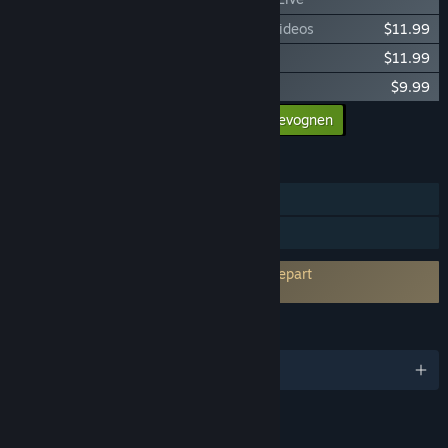
Rytmik Studio – MEGA PACK: Games & Videos
$11.99
Retro Synthwave
$11.99
Rytmik Studio Supporter Pack
$9.99
Legg til alt innholdet i handlevognen
$41.96
FUNKSJONER
Steam-prestasjoner
Steam-samlekort
Krever godkjenning av EULA fra en tredjepart
Rytmik Studio EULA
SPRÅK
Engelsk og 3 andre
LENKER OG INFORMASJON