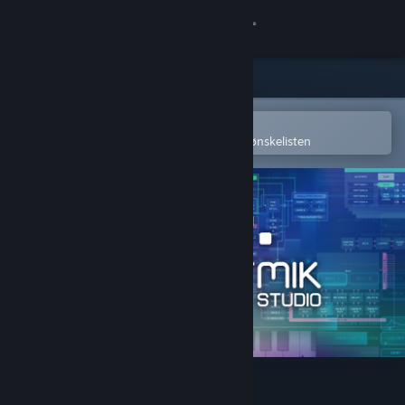
Logg inn
Butikk
Samfunn
Åpne i Steams mobilapp
for å enkelt kjøpe eller legge til på ønskelisten
Om
Kundestøtte
Bytt språk
Skaff deg Steam-appen på mobil
Vis skrivebordsversjon
Rytmik Studio