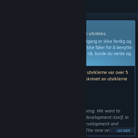
Programvare med tidlig tilgang
Bli involvert i programvaren mens den utvikles.
Merk:
Denne programvaren med tidlig tilgang er ikke ferdig og
vil muligens endres ytterligere. Hvis du ikke føler for å benytte
denne programvaren slik den er akkurat nå, burde du vente og
se om den utvikles videre.
Les mer
Merk: Den siste oppdateringen utgitt av utviklerne var over 5
år siden. Informasjonen og tidslinjen beskrevet av utviklerne
her er muligens ikke lenger oppdatert.
HVA UTVIKLERNE HAR Å SI:
Hvorfor tidlig tilgang?
«The community behind Rytmik is growing. We want to
involve the community in shaping the development itself. In
today‘s digital age, a togetherness of development and
community is essential for everybody. The new version of
LES MER
Rytmik Studio is now at a point where we can accelerate