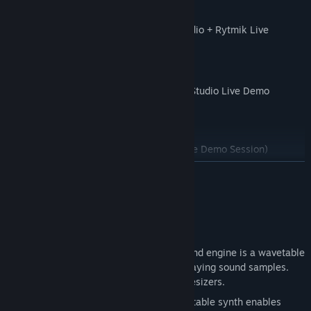
Bundle Rytmik Studio Live
= Rytmik Studio + Rytmik Live
Two sessions from Rytmik Live. Enjoy!
Trance Trumpet by Martin Linda (Rytmik Studio Live Demo
Session)
Space by Martin Linda (Rytmik Studio Live Demo Session)
LES MER
Thanks
Om programvaren
There were two crowdfundog campaigns (Indiegogo and
Startovač) to support this title. Thanks again to all supporters.
Basic Features
Wavetable Synth – The core of the sound engine is a wavetable
Special thanks to Ondřej Rychtář
synthesizer that generates audio by playing sound samples.
Rytmik incorporates 16 of these synthesizers.
Thanks to Indiegogo Supporters
Alexander Russon, Andrew Corbitt {Lumpyy}, Angela Bentley,
Drawable Waveform Synth – The wavetable synth enables