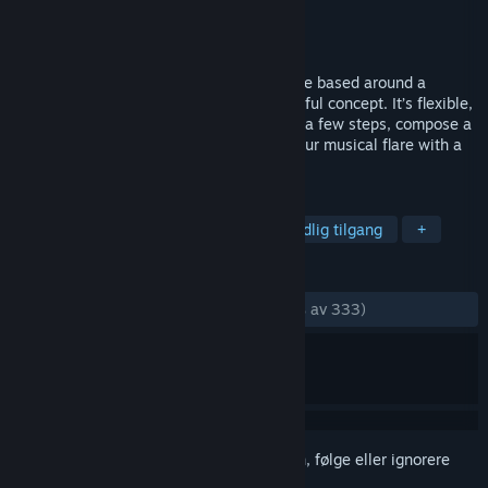
Utvikler
CINEMAX GAMES
Utgiver
CINEMAX GAMES
Utgitt
15. nov. 2017
Rytmik Studio is a music creation software based around a
beautifully simple, yet wonderfully powerful concept. It’s flexible,
instant and fun. Create a basic melody in a few steps, compose a
great song in a few minutes, and show your musical flare with a
whole range of instruments and effects.
MERKELAPPER
Lydproduksjon
Hjelpemidler
Tidlig tilgang
+
ANMELDELSER
GJENNOM TIDENE:
Veldig positive
(84 % av 333)
Logg inn
for å legge til på ønskelisten, følge eller ignorere