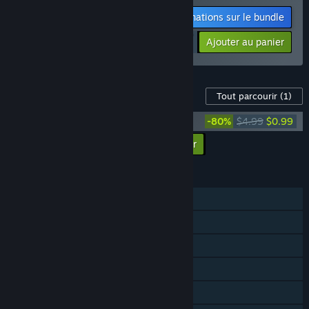
Informations sur le bundle
$56.73
-20%
-61%
Ajouter au panier
$21.99
Contenu disponible pour ce jeu
Tout parcourir
(1)
DLC - WRC 7 Porsche Car
-80%
$4.99
$0.99
Ajouter tous les DLC au panier
$0.99
FONCTIONNALITÉS
Solo
JcJ en ligne
JcJ en écran partagé
Écran partagé
Succès Steam