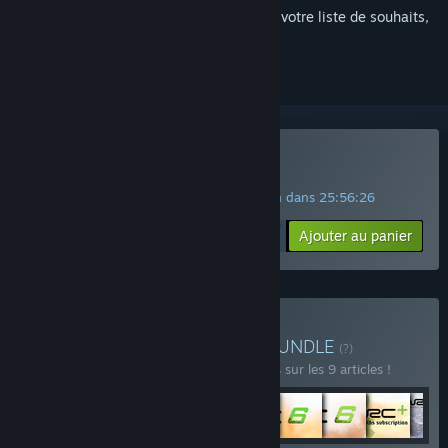
Connectez-vous
pour ajouter cet article à votre liste de souhaits,
le suivre ou l'ignorer
Acheter WRC 7
OFFRE SPÉCIALE ! La promotion prend fin dans
25:56:25
$19.99
-90%
Ajouter au panier
$1.99
Acheter WRC Collection
BUNDLE
(?)
Achetez ce bundle pour économiser 20 % sur les 9 articles !