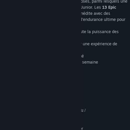
réaliste.
55 équipages officiels
sont proposés, parmi lesquels une
large sélection de pilotes WRC 2 et WRC Junior. Les
13 Epic
Stages
proposent une expérience de jeu inédite avec des
spéciales de plus de 15 minutes : le test d'endurance ultime pour
les pilotes et les fans de WRC !
- Une nouvelle physique pour restituer toute la puissance des
voitures du WRC 2017
- Des tracés entièrement retravaillés pour une expérience de
pilotage ultra-réaliste
- Mode multijoueurs local en écran partagé
- Des nouveaux challenges online chaque semaine
Configuration requise
MINIMALE :
Système d'exploitation et processeur 64 bits
nécessaires
Windows® 7
SYSTÈME D'EXPLOITATION *:
Intel i3 4th generation @ 3.0GHz /
PROCESSEUR :
AMD A8 or better
4 GB de mémoire
MÉMOIRE VIVE :
Nvidia GT 730 / AMD HD 5600 or
GRAPHIQUES :