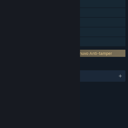
Cartes à échanger Steam
Steam Cloud
Remote Play sur télévision
Remote Play Together
Partage familial
Gestion des droits numériques tiers : Denuvo Anti-tamper
LANGUES
Français et 11 autres langues
ÉVALUATIONS