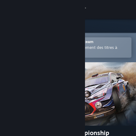
Se connecter
Magasin
Communauté
Ouvrir dans l'application mobile Steam
Permet d'acheter ou d'ajouter facilement des titres à
votre liste de souhaits.
À propos
Support
Changer la langue
Télécharger l'application mobile Steam
Voir version ordi. du site
WRC 7 FIA World Rally Championship