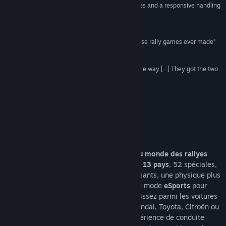
Titre :
WRC 7 FIA World Rally Championship
“A strong rally game with […] well-designed stages and a responsive handling
Genre :
Course automobile
model”
Date de parution :
15 sept. 2017
IGN
“WRC 7 is without question one of the most intense rally games ever made”
TEAM VVV
“The stages in WRC 7 are awesome in every single way [...] They got the two
most important things right, stages and physics.”
INSIDE SIM RACING
À propos de ce jeu
Relevez tous les défis du
championnat du monde des rallyes
2017
: les voitures et les pilotes officiels,
13 pays
, 52 spéciales,
toutes les surfaces, des bolides plus puissants, une physique plus
exigeante, des courses plus longues, et le mode
eSports
pour
vous tenir en haleine toute l’année. Choisissez parmi les voitures
de constructeurs prestigieux tels que Hyundai, Toyota, Citroën ou
Ford, parfaitement recréées pour une expérience de conduite