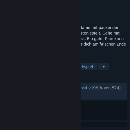
Entwickler
Mimimi Games
Publisher
THQ Nordic
Veröffentlichung
16. Jun. 2020
Desperados III ist ein taktisches Stealth-Game mit packender
Story, das im unbarmherzigen Wilden Westen spielt. Gehe mit
Bedacht vor, wenn du erfolgreich sein willst. Ein guter Plan kann
darüber entscheiden, ob du überlebst oder dich am falschen Ende
einer Pistole wiederfindest.
TAGS
Echtzeittaktik
Strategie
Schleichspiel
+
REZENSIONEN
REZENSIONEN AUF DEUTSCH
Äußerst positiv
(98 % von 574)
NEUESTE:
Sehr positiv
(97 % von 72)