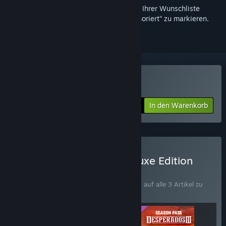
Melden Sie sich an
, um dieses Produkt zu Ihrer Wunschliste
hinzuzufügen, zu abonnieren oder als „Ignoriert“ zu markieren.
Desperados III kaufen
In den Warenkorb
$39.99
Desperados III Digital Deluxe Edition
kaufen
BÜNDEL
(?)
Kaufen Sie dieses Bündel, um 21 % Rabatt auf alle 3 Artikel zu
erhalten!