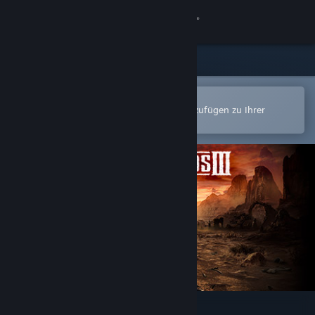
Anmelden
Shop
Community
In der Steam-Mobile-App öffnen
Zum einfachen Kauf oder zum Hinzufügen zu Ihrer
Wunschliste.
Info
Support
Sprache ändern
Steam-Mobile-App herunterladen
Desktopversion anzeigen
Desperados III