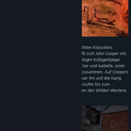
In diesem langersehnten Prequel des beliebten Klassikers
Desperados: Wanted Dead or Alive schließt sich John Cooper mit
der ausgebüxten Braut Kate, dem zwielichtigen Kofpgeldjäger
Doc McCoy, dem hünenhaften Trapper Hector und Isabelle, einer
geheimnisvollen Dame aus New Orleans, zusammen. Auf Coopers
Suche nach Erlösung führen seine Abenteuer ihn und die Gang
von ländlichen Orten über Sümpfe und Flussufer bis zum
dramatischen Showdown, der den Legenden des Wilden Westens
würdig ist.