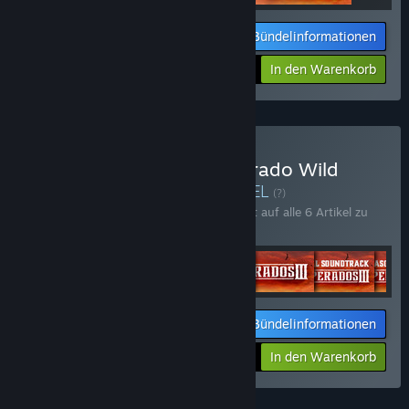
Bündelinformationen
Ihr Preis:
-21%
In den Warenkorb
$49.74
The Desperados & Helldorado Wild
West Bundle kaufen
BÜNDEL
(?)
Kaufen Sie dieses Bündel, um 27 % Rabatt auf alle 6 Artikel zu
erhalten!
Bündelinformationen
Ihr Preis:
-27%
In den Warenkorb
$64.18