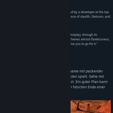
96 % –
Ragequit
“Incredibly well put-together and intricately crafted by a developer at the top
of their field, Desperados III is a genuine masterpiece of stealth, Stetsons, and
steely-eyed heroics.”
9.5/10 –
God is a Geek
“From its effective narration to the depth of its gameplay, through its
replayability and its challenges, Desperados III achieves almost flawlessness,
and, if you are fans of the genre, we can only advise you to go for it.”
18/20 –
jeuxvideo
Infos zum Spiel
Desperados III ist ein taktisches Stealth-Game mit packender
Story, das im unbarmherzigen Wilden Westen spielt. Gehe mit
Bedacht vor, wenn du erfolgreich sein willst. Ein guter Plan kann
entscheiden, ob du überlebst oder dich am falschen Ende einer
Pistole wiederfindest.