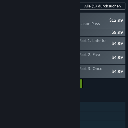
Inhalte für dieses Spiel
Alle
(5)
durchsuchen
EMPFOHLEN
$12.99
Desperados III Season Pass
Desperados III Soundtrack
$9.99
Desperados III: Money for the Vultures - Part 1: Late to
$4.99
the Party
Desperados III: Money for the Vultures - Part 2: Five
$4.99
Steps Ahead
Desperados III: Money for the Vultures - Part 3: Once
$4.99
More With Feeling
Alle DLCs in den Warenkorb
$37.95
FUNKTIONEN
Einzelspieler
Steam-Errungenschaften
Steam-Sammelkarten