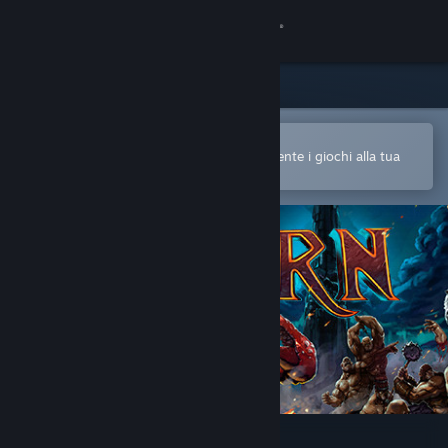
Accedi
Negozio
Comunità
Apri nell'app mobile di Steam
Per acquistare o aggiungere facilmente i giochi alla tua
Lista dei desideri
Informazioni
Assistenza
Cambia la lingua
Ottieni l'app mobile di Steam
Visualizza il sito web per desktop
GORN