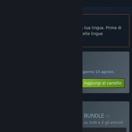
Non disponibile in Italiano
Questo prodotto non è disponibile nella tua lingua. Prima di
effettuare l'acquisto, controlla la lista delle lingue
disponibili.
Solo VR
Acquista GORN
AFFARE DEL GIORNO! L'offerta termina il giorno 13 agosto.
$19.99
-60%
Aggiungi al carrello
$7.99
Acquista GORN Collection
BUNDLE
(?)
Acquista questo bundle e risparmia il 10% su tutti e 2 gli articoli!