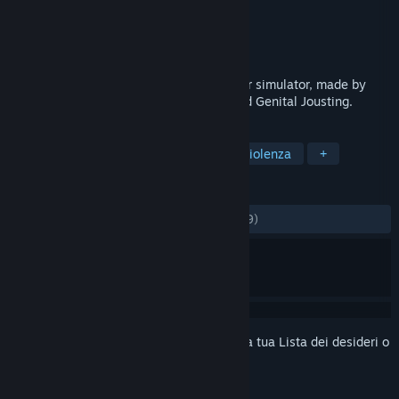
Sviluppatore
Free Lives
Editore
Devolver Digital
Rilasciato
18 lug 2019
GORN is a ludicrously violent VR gladiator simulator, made by
Free Lives, the developers of Broforce and Genital Jousting.
ETICHETTE
VR
Sanguinolenti
Azione
Violenza
+
RECENSIONI
DI SEMPRE:
Molto positive
(94% di 7,439)
Accedi
per aggiungere questo articolo alla tua Lista dei desideri o
per ignorarlo.