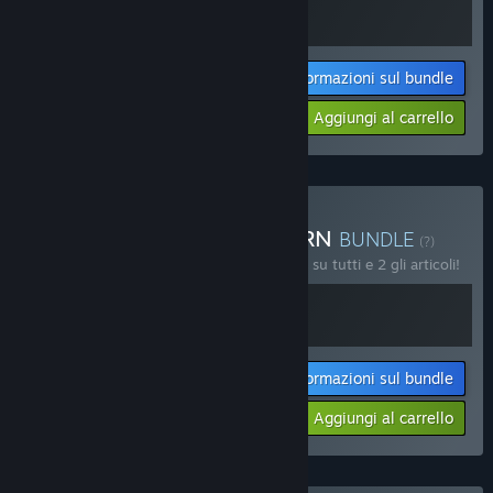
Informazioni sul bundle
$35.98
-10%
-50%
Aggiungi al carrello
$17.98
Acquista Tentacular + GORN
BUNDLE
(?)
Acquista questo bundle e risparmia il 15% su tutti e 2 gli articoli!
Informazioni sul bundle
$33.98
-15%
-30%
Aggiungi al carrello
$23.78