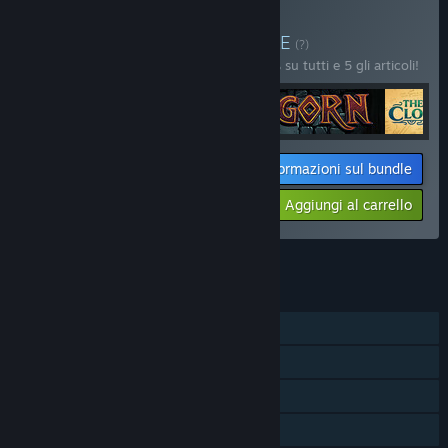
Acquista Only in VR
BUNDLE
(?)
Acquista questo bundle e risparmia il 25% su tutti e 5 gli articoli!
Informazioni sul bundle
$82.46
-25%
-11%
Aggiungi al carrello
$73.45
Vedi tutti i 5 bundle.
FUNZIONALITÀ
Giocatore singolo
Supporto per i controller tracciati
Solo VR
Collezionabili di SteamVR