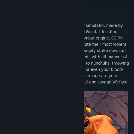
Genere:
Azione
,
Indie
Data di rilascio:
18 lug 2019
Informazioni sul gioco
GORN is a ludicrously violent VR gladiator simulator, made by
Free Lives, the developers of Broforce and Genital Jousting.
Featuring a unique, fully physics driven combat engine, GORN
combatants will be able to creatively execute their most violent
gladiatorial fantasies in virtual reality. Savagely strike down an
infinite supply of poorly-animated opponents with all manner of
weapons – from swords, maces, and bows to nunchuks, throwing
knives, massive two-handed warhammers or even your blood-
soaked bare hands. The only limits to the carnage are your
imagination and decency, in the most brutal and savage VR face-
smashing game ever produced by man.