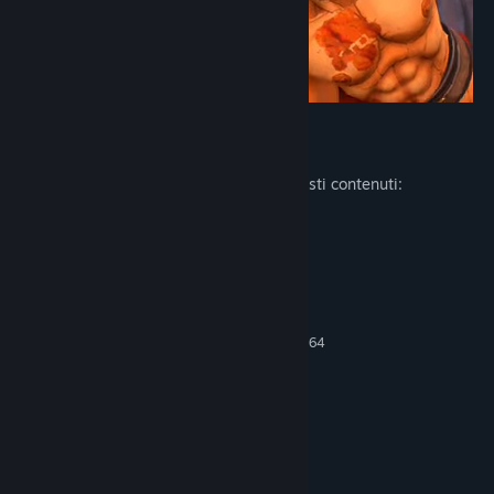
Descrizione del contenuto per adulti
Ecco come gli sviluppatori descrivono questi contenuti:
Blood and Gore
Requisiti di sistema
MINIMI:
Richiede un processore e un sistema operativo a 64
bit
Windows 10
SISTEMA OPERATIVO:
Intel i5-4590
PROCESSORE:
8 GB di RAM
MEMORIA:
NVIDIA GeForce GTX 970
SCHEDA VIDEO:
Versione 11
DIRECTX: