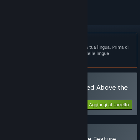
per ignorarlo.
Non disponibile in Italiano
Questo prodotto non è disponibile nella tua lingua. Prima di
effettuare l'acquisto, controlla la lista delle lingue
disponibili.
Solo VR
Acquista EscapeVR: Trapped Above the
Clouds
Aggiungi al carrello
$8.99
Acquista EscapeVR: Double Feature