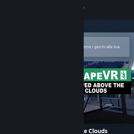
Accedi
Negozio
Comunità
Apri nell'app mobile di Steam
Per acquistare o aggiungere facilmente i giochi alla tua
Lista dei desideri
Informazioni
Assistenza
Cambia la lingua
Ottieni l'app mobile di Steam
Visualizza il sito web per desktop
EscapeVR: Trapped Above the Clouds