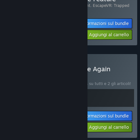
Include 2 articoli:
EscapeVR: The Basement
,
EscapeVR: Trapped
Above the Clouds
Informazioni sul bundle
-10%
$14.38
Aggiungi al carrello
Acquista EscapeVR: Escape Again
BUNDLE
(?)
Acquista questo bundle e risparmia il 10% su tutti e 2 gli articoli!
Informazioni sul bundle
Il tuo prezzo:
-10%
Aggiungi al carrello
$14.38