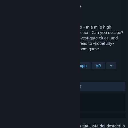
Sviluppatore
Five Mind Creations
,
Sourcenity
Editore
Five Mind Creations
Rilasciato
13 nov 2017
You find yourself trapped above the clouds - in a mile high
building which is still partly under construction! Can you escape?
Explore the environment, solve puzzles, investigate clues, and
find your way through a total of 3 large areas to -hopefully-
escape the penthouse of this VR escape room game.
ETICHETTE
Rompicapo
Avventura
Passatempo
VR
+
RECENSIONI
DI SEMPRE:
Perlopiù positive
(73% di 49)
Accedi
per aggiungere questo articolo alla tua Lista dei desideri o