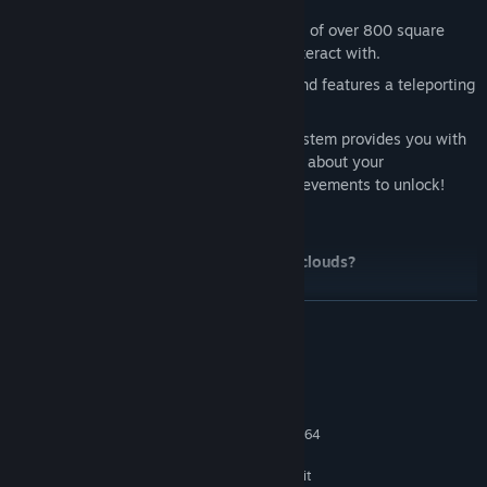
Explore three distinct areas with a total of over 800 square
meters, and more than 250 items to interact with.
The game is designed for room scale and features a teleporting
system.
In case you get stuck, a built-in hint system provides you with
clues. You’ll also get in-game statistics about your
performance, and there are Steam achievements to unlock!
Will you take on the challenge?
Will you manage to escape - above the clouds?
CONTINUA
Also available for VR Arcades via SpringboardVR.
Requisiti di sistema
MINIMI:
Richiede un processore e un sistema operativo a 64
bit
Windows 7 or later, 64bit
SISTEMA OPERATIVO *: