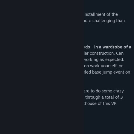
experience.
'Trapped Above the Clouds' is the second installment of the
EscapeVR series. It is longer, larger, and more challenging than
the first game, EscapeVR: The Basement.
Your Mission
You find yourself trapped above the clouds - in a wardrobe of a
mile high building
which is still partly under construction. Can
you escape? Not everything seems to be working as expected.
You might just have to do some construction work yourself, or
even nick some equipment from the canceled base jump event on
the roof...
Explore the environment, solve puzzles, dare to do some crazy
stuff, investigate clues, and find your way through a total of 3
large areas to -hopefully- escape the penthouse of this VR
escape room game.
Features