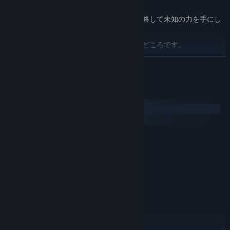
キムは村と世界を救えるのでしょうか？
隠しアイテムを探し、隠しステージも攻略して未知の力を手にし
ましょう。
ユニークな敵、手強いボスとの戦闘も見どころです。
不思議な森から最高機密の海底研究所まで、秘密満載の巨大なダ
続きを読む
ンジョンが待ってます！
システム要件
Windows
macOS
最低:
Windows XP SP2
OS *:
Dual Core or equivalent
プロセッサー:
2 GB RAM
メモリー:
Intel HD graphics 4000
グラフィック:
Version 9.0
DIRECTX:
2 GB の空き容量
ストレージ:
推奨:
Windows 10
OS: