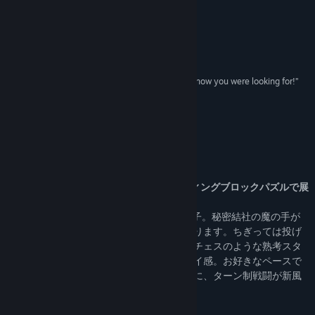
YouTube
レビュー
アップデート履歴を表示
“I'm keen on keen”
Destructoid - Steven Hansen
関連ニュースをチェック
“It might just be the hidden gem that you didn’t know you were looking for!”
掲示板を表示
Square Enix - Amy Graves
コミュニティグループを検索
このゲームについて
タイトル:
Keen: One Girl Army
ジャンル:
インディー
,
ストラテジー
Keen は戦術性の高いターン制のスライディングブロックパズルで展
リリース日:
2020年6月25日
開する一大冒険活劇です！
気難しい女の子"キム"は、おばあちゃんっ子。秘密結社の魔の手が
故郷の村に迫った時、世界を救う旅が始まります。ちぎっては投げ
のハックアンドスラッシュスタイルから、チェスのような熟考スタ
イルまで、直感的な操作となめらかなプレイ感。お好きなペースで
遊べます。どこかなつかしいこのシステムに、ターン制戦闘が新風
を吹き込みます！