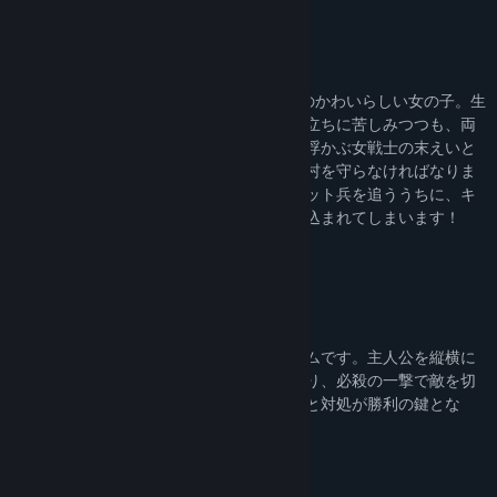
主人公のキムは静かな離れ小島に住む8歳のかわいらしい女の子。生
まれてすぐ母親に捨てられてしまった生い立ちに苦しみつつも、両
ほっぺに一族の印であるピンクのハートが浮かぶ女戦士の末えいと
して鍛錬を重ね、大好きなおばあちゃんの村を守らなければなりま
せん。洗脳された敵や科学の力で動くロボット兵を追ううちに、キ
ムは秘密結社による世界征服の陰謀に巻き込まれてしまいます！
本作の特徴はターン制の移動と攻撃システムです。主人公を縦横に
スライドさせてパズル部屋を動きまわったり、必殺の一撃で敵を切
り捨てたりと大いそがし。敵の配置の把握と対処が勝利の鍵とな
る、戦術の新境地がここに！
6+時間のコンテンツ