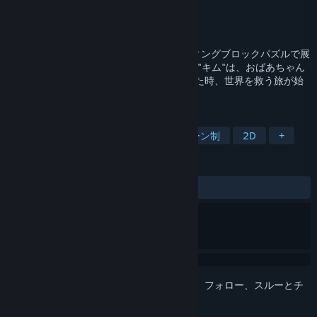
開発元
Cat Nigiri
パブリッシャー
Phoenixx Inc.
,
2P Games
リリース日
2020年6月25日
Keen は戦術性の高いターン制のスライディングブロックパズルで展
開する一大冒険活劇です！ 気難しい女の子"キム"は、おばあちゃん
っ子。秘密結社の魔の手が故郷の村に迫った時、世界を救う旅が始
まります。
タグ
パズル
ダンジョンクロウル
ターン制
2D
+
レビュー
全期間：
非常に好評
(92件中92%)
このアイテムをウィッシュリストへの追加、フォロー、スルーとチ
ェックするには、
サインイン
してください。