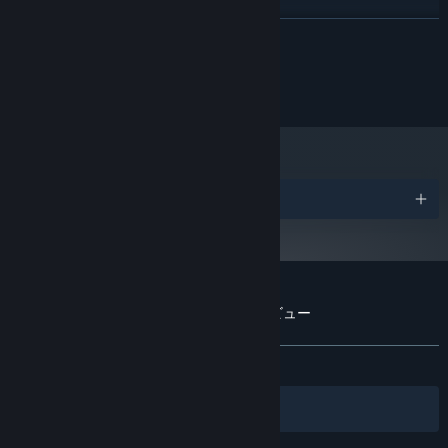
Intel i3 or equivalent
プロセッサー:
続きを読む
4 GB RAM
メモリー:
GeForce GTX 650
グラフィック:
Cat Nigiri® 2017. Copyright. All rights reserved.
Version 9.0
DIRECTX:
Published by Phoenixx Inc. and 2P Games
2 GB の空き容量
ストレージ:
2024年1月1日（PT）以降、SteamクライアントはWindows 10以降のバージ
*
ョンのみをサポートします。
受賞リスト
『Keen: One Girl Army』のカスタマーレビュー
ユーザーレビューについて
個人設定
全期間：
非常に好評
(92件中92%)
フィルター
あなたの言語