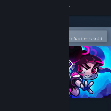
サインイン
ストア
コミュニティ
Steamモバイルアプリで開く
簡単に購入したり、ウィッシュリストに追加したりできます
詳細
サポート
言語を変更
Steamモバイルアプリを入手
デスクトップウェブサイトを表示
Keen: One Girl Army