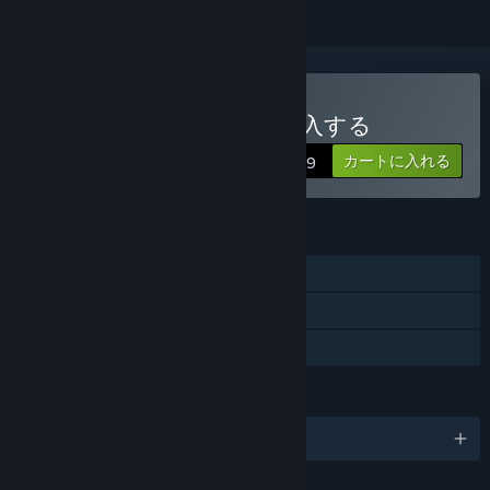
Keen - One Girl Armyを購入する
カートに入れる
$4.99
機能
シングルプレイヤー
Steam実績
ファミリーシェアリング
言語
日本語、他4言語