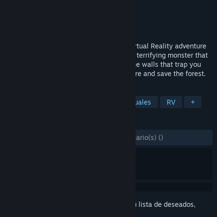
Desarrollador
Dream Totems LLC
Editor
Dream Totems LLC
Lanzado el
11 OCT 2016
Put your tennis skills to the test in this Virtual Reality adventure
game. You must save the angels from the terrifying monster that
has come to this peaceful forest. Break the walls that trap you
and find the path to battle this evil creature and save the forest.
ETIQUETAS
Acción
Aventura
Indie
Casuales
RV
+
RESEÑAS
DESDE EL PRINCIPIO:
3 reseña(s) de usuario(s)
()
Inicia sesión
para añadir este artículo a tu lista de deseados,
seguirlo o marcarlo como ignorado.