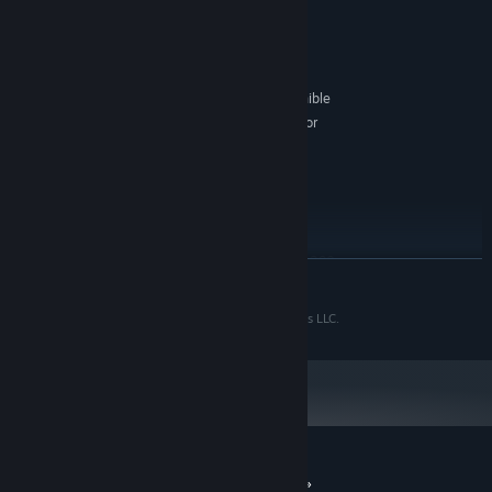
Windows 7
SO *:
Intel Core i7
PROCESADOR:
8 GB de RAM
MEMORIA:
Nvidia GeForce GTX 970
GRÁFICOS:
500 MB de espacio disponible
ALMACENAMIENTO:
SteamVR. Standing or
COMPATIBILIDAD CON RV:
Room Scale
RECOMENDADO:
Windows 10
SO:
Intel Core i7-4790
PROCESADOR:
16 GB de RAM
MEMORIA:
Nvidia GeForce GTX 980, AMD R9-290x
GRÁFICOS:
LEER MÁS
or equivalent
500 MB de espacio disponible
ALMACENAMIENTO:
©2016 Shatter Quest is a trademark of Dream Totems LLC.
A partir del 1 de enero de 2024, el cliente de Steam solo será compatible
*
con Windows 10 y versiones posteriores.
Reseñas de usuarios para «Shatter Quest»