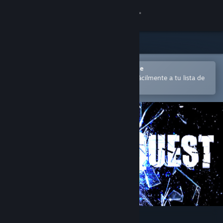
Iniciar sesión
Tienda
Comunidad
Abrir en la aplicación Steam Mobile
para comprar o añadir contenido fácilmente a tu lista de
deseados
Acerca de
Soporte
Cambiar idioma
Descargar Steam Mobile
Ver versión clásica
Shatter Quest