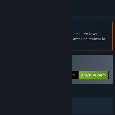
No disponible en Español de España
Este artículo no está disponible en tu idioma. Por favor,
consulta la lista de idiomas disponibles antes de realizar la
compra.
Solo RV
Comprar «Shatter Quest»
Añadir al carro
$0.99
CARACTERÍSTICAS
Un jugador
Logros de Steam