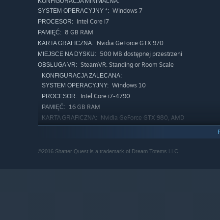
KONFIGURACJA MINIMALNA:
Windows 7
SYSTEM OPERACYJNY *:
Intel Core i7
PROCESOR:
8 GB RAM
PAMIĘĆ:
Nvidia GeForce GTX 970
KARTA GRAFICZNA:
500 MB dostępnej przestrzeni
MIEJSCE NA DYSKU:
SteamVR. Standing or Room Scale
OBSŁUGA VR:
KONFIGURACJA ZALECANA:
Windows 10
SYSTEM OPERACYJNY:
Intel Core i7-4790
PROCESOR:
16 GB RAM
PAMIĘĆ:
Nvidia GeForce GTX 980, AMD
KARTA GRAFICZNA:
R9-290x or equivalent
500 MB dostępnej przestrzeni
MIEJSCE NA DYSKU:
Począwszy od 1 stycznia 2024, klient Steam będzie obsługiwał 
*
©2016 Shatter Quest is a trademark of Dream Totems LLC.