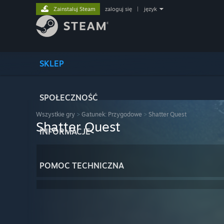
Zainstaluj Steam
zaloguj się
|
język
SKLEP
SPOŁECZNOŚĆ
Wszystkie gry
>
Gatunek: Przygodowe
>
Shatter Quest
Shatter Quest
INFORMACJE
POMOC TECHNICZNA