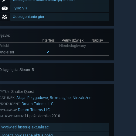
Tylko VR
Udostępnianie gier
Języki
:
Interfejs
Pełny dźwięk
Napisy
Polski
Nieobsługiwany
Angielski
✔
Wyświetl
Osiągnięcia Steam: 5
wszystkie
(5)
Shatter Quest
TYTUŁ:
Akcja
Przygodowe
Rekreacyjne
Niezależne
,
,
,
GATUNEK:
Dream Totems LLC
PRODUCENT:
Dream Totems LLC
WYDAWCA:
11 października 2016
DATA WYDANIA:
Wyświetl historię aktualizacji
Zobacz powiązane aktualności