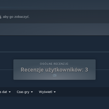
j
, aby go zobaczyć.
OGÓLNE RECENZJE:
Recenzje użytkowników: 3
(3)
s dat
Czas gry
Wyświetl