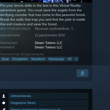
Put your tennis skills to the test in this Virtual Reality
adventure game. You must save the angels from the
terrifying monster that has come to this peaceful forest.
Break the walls that trap you and find the path to battle
this evil creature and save the forest.
Recenzje użytkowników: 3
WSZYSTKIE RECENZJE:
11 października 2016
DATA WYDANIA:
Dream Totems LLC
PRODUCENT:
Dream Totems LLC
WYDAWCA:
Popularne tagi dla tego produktu:
Akcja
Przygodowe
Niezależne
Rekreacyjne
VR
+
Jednoosobowa
Osiągnięcia Steam
Obsługa kontrolerów śledzących ruch