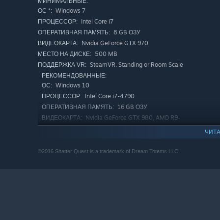
МИНИМАЛЬНЫЕ:
Windows 7
ОС *:
Intel Core i7
ПРОЦЕССОР:
8 GB ОЗУ
ОПЕРАТИВНАЯ ПАМЯТЬ:
Nvidia GeForce GTX 970
ВИДЕОКАРТА:
500 MB
МЕСТО НА ДИСКЕ:
SteamVR. Standing or Room Scale
ПОДДЕРЖКА VR:
РЕКОМЕНДОВАННЫЕ:
Windows 10
ОС:
Intel Core i7-4790
ПРОЦЕССОР:
16 GB ОЗУ
ОПЕРАТИВНАЯ ПАМЯТЬ:
Nvidia GeForce GTX 980, AMD R9-
ВИДЕОКАРТА:
290x or equivalent
ЧИТА
500 MB
МЕСТО НА ДИСКЕ:
С 1 января 2024 года клиент Steam будет поддерживать толь
*
©2016 Shatter Quest is a trademark of Dream Totems LLC.