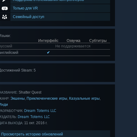
Только для VR
Семейный доступ
Языки
:
Интерфейс
Озвучка
Субтитры
русский
Не поддерживается
английский
✔
Достижений Steam: 5
Показать
все 5
Shatter Quest
НАЗВАНИЕ:
Экшены
Приключенческие игры
Казуальные игры
,
,
,
ЖАНР:
Инди
Dream Totems LLC
РАЗРАБОТЧИК:
Dream Totems LLC
ИЗДАТЕЛЬ:
11 окт. 2016 г.
ДАТА ВЫХОДА:
Просмотреть историю обновлений