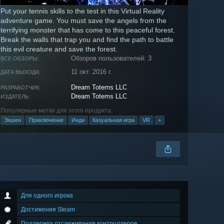
Put your tennis skills to the test in this Virtual Reality
adventure game. You must save the angels from the
terrifying monster that has come to this peaceful forest.
Break the walls that trap you and find the path to battle
this evil creature and save the forest.
Обзоров пользователей: 3
ВСЕ ОБЗОРЫ:
11 окт. 2016 г.
ДАТА ВЫХОДА:
Dream Totems LLC
РАЗРАБОТЧИК:
Dream Totems LLC
ИЗДАТЕЛЬ:
Популярные метки для этого продукта:
Экшен
Приключение
Инди
Казуальная игра
VR
+
Для одного игрока
Достижения Steam
Поддержка отслеживания контроллеров