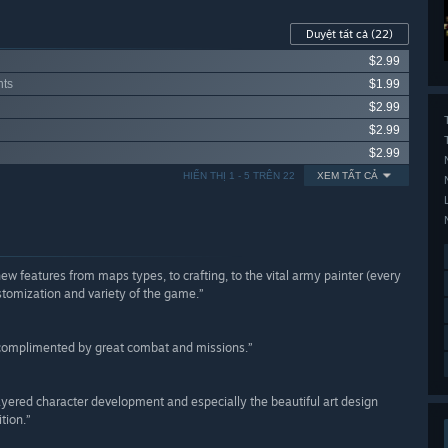
Duyệt tất cả
(22)
$2.99
nts
$1.99
$2.99
$2.99
$2.99
HIỂN THỊ 1 - 5 TRÊN 22
XEM TẤT CẢ
w features from maps types, to crafting, to the vital army painter (every
omization and variety of the game.”
complimented by great combat and missions.”
layered character development and especially the beautiful art design
tion.”