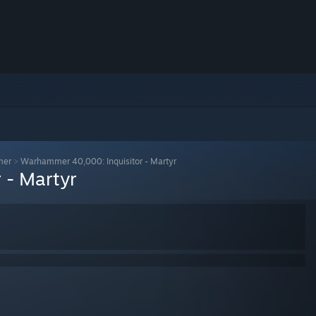
mer
>
Warhammer 40,000: Inquisitor - Martyr
 - Martyr