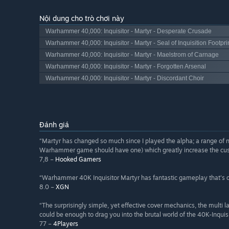
Nội dung cho trò chơi này
Warhammer 40,000: Inquisitor - Martyr - Desperate Crusade
Warhammer 40,000: Inquisitor - Martyr - Seal of Inquisition Footpri
Warhammer 40,000: Inquisitor - Martyr - Maelstrom of Carnage
Warhammer 40,000: Inquisitor - Martyr - Forgotten Arsenal
Warhammer 40,000: Inquisitor - Martyr - Discordant Choir
Đánh giá
“Martyr has changed so much since I played the alpha; a range of ne
Warhammer game should have one) which greatly increase the cust
7,8 –
Hooked Gamers
“Warhammer 40K Inquisitor Martyr has fantastic gameplay that's 
8.0 –
XGN
“The surprisingly simple, yet effective cover mechanics, the multi 
could be enough to drag you into the brutal world of the 40K-Inquisi
77 –
4Players