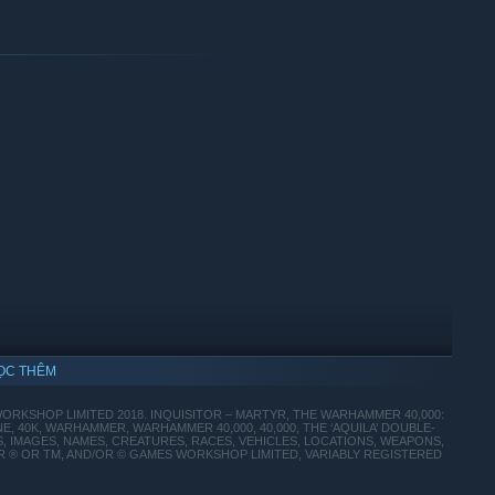
s and specializations: hold your ground with the Crusader
finesse and cunning with the Death Cult Assassin background, or
s Psyker background. Choose from three specializations for
ỌC THÊM
RKSHOP LIMITED 2018. INQUISITOR – MARTYR, THE WARHAMMER 40,000:
 40K, WARHAMMER, WARHAMMER 40,000, 40,000, THE ‘AQUILA’ DOUBLE-
, IMAGES, NAMES, CREATURES, RACES, VEHICLES, LOCATIONS, WEAPONS,
R ® OR TM, AND/OR © GAMES WORKSHOP LIMITED, VARIABLY REGISTERED