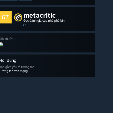
metacritic
67
Đọc đánh giá của nhà phê bình
Giải thưởng
Nội dung
Bao gồm yếu tố tương tác
Tương tác trên mạng