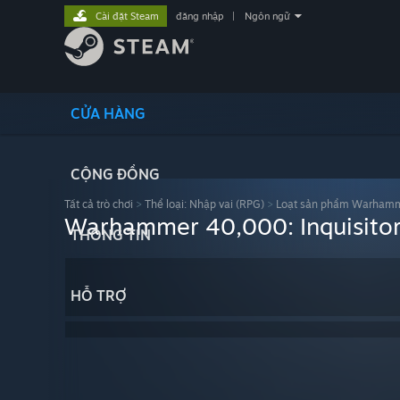
Cài đặt Steam
đăng nhập
|
Ngôn ngữ
CỬA HÀNG
CỘNG ĐỒNG
Tất cả trò chơi
>
Thể loại: Nhập vai (RPG)
>
Loạt sản phẩm Warham
Warhammer 40,000: Inquisitor
THÔNG TIN
HỖ TRỢ