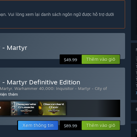
n. Vui lòng xem lại danh sách ngôn ngữ được hỗ trợ dưới
 - Martyr
Thêm vào giỏ
$49.99
 Martyr Definitive Edition
Martyr
,
Warhammer 40,000: Inquisitor - Martyr - City of
Hiện thêm
Xem thông tin
Thêm vào giỏ
$89.99