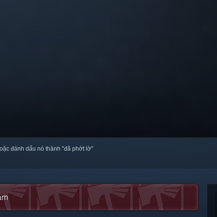
oặc đánh dấu nó thành "đã phớt lờ"
eam