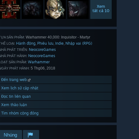
Xem
tất cả 10
Warhammer 40,000: Inquisitor - Martyr
TỰA SẢN PHẨM:
Hành động
Phiêu lưu
Indie
Nhập vai (RPG)
,
,
,
THỂ LOẠI:
NeocoreGames
NHÀ PHÁT TRIỂN:
NeocoreGames
NHÀ PHÁT HÀNH:
Warhammer
LOẠT SẢN PHẨM:
5 Thg06, 2018
NGÀY PHÁT HÀNH:
Đến trang web
Xem lịch sử cập nhật
Đọc tin liên quan
Xem thảo luận
Tìm nhóm cộng đồng
Nhúng