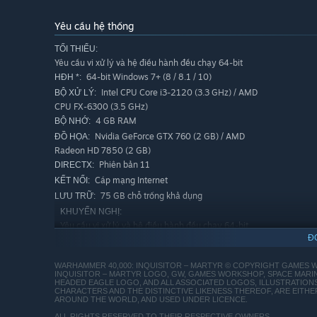
Yêu cầu hệ thống
TỐI THIỂU:
Yêu cầu vi xử lý và hệ điều hành đều chạy 64-bit
64-bit Windows 7+ (8 / 8.1 / 10)
HĐH *:
Intel CPU Core i3-2120 (3.3 GHz) / AMD
BỘ XỬ LÝ:
CPU FX-6300 (3.5 GHz)
Forge your own playstyle with different character classe
4 GB RAM
BỘ NHỚ:
Inquisitor while enemies close in on you, bring in your 
Nvidia GeForce GTX 760 (2 GB) / AMD
ĐỒ HỌA:
use the unspeakable powers of the Warp with the Primari
Radeon HD 7850 (2 GB)
each classes that fit your playstyle.
Phiên bản 11
DIRECTX:
Cáp mạng Internet
KẾT NỐI:
TRAVERSE A WHOLE GALACTIC SECTOR
75 GB chỗ trống khả dụng
LƯU TRỮ:
KHUYẾN NGHỊ:
Yêu cầu vi xử lý và hệ điều hành đều chạy 64-bit
Đ
64-bit Windows 7+ (8 / 8.1 / 10)
HĐH *:
Intel CPU Core i7-2600 (3.4 GHz) / AMD
BỘ XỬ LÝ:
WARHAMMER 40,000: INQUISITOR – MARTYR © COPYRIGHT GAMES WO
CPU FX-8320 (3.5 GHz)
INQUISITOR – MARTYR LOGO, GW, GAMES WORKSHOP, SPACE MARINE,
HEADED EAGLE LOGO, AND ALL ASSOCIATED LOGOS, ILLUSTRATIONS
8 GB RAM
BỘ NHỚ:
CHARACTERS AND THE DISTINCTIVE LIKENESS THEREOF, ARE EITHE
Nvidia GeForce GTX 1060 (3 GB) / AMD
ĐỒ HỌA:
AROUND THE WORLD, AND USED UNDER LICENCE.
Radeon RX 480 (4 GB)
ALL RIGHTS RESERVED TO THEIR RESPECTIVE OWNERS.