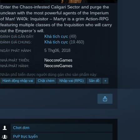
Enter the Chaos-infested Caligari Sector and purge the
unclean with the most powerful agents of the Imperium
of Man! W40k: Inquisitor – Martyr is a grim Action-RPG
featuring multiple classes of the Inquisition who will carry
out the Emperor’s will.
Khá tích cực
(49)
ĐÁNH GIÁ GẦN ĐÂY:
Khá tích cực
(19.460)
ĐÁNH GIÁ CHUNG:
5 Thg06, 2018
NGÀY PHÁT HÀNH:
NeocoreGames
NHÀ PHÁT TRIỂN:
NeocoreGames
NHÀ PHÁT HÀNH:
Nhãn phổ biến được người dùng gán cho sản phẩm này:
Hành động nhập vai
Chặt chém
Nhập vai (RPG)
Săn đồ
+
Chơi đơn
PvP trực tuyến