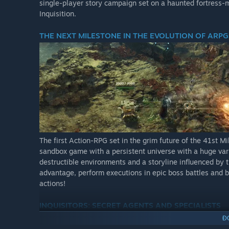
single-player story campaign set on a haunted fortress-m
Inquisition.
THE NEXT MILESTONE IN THE EVOLUTION OF ARPG
The first Action-RPG set in the grim future of the 41st M
sandbox game with a persistent universe with a huge vari
destructible environments and a storyline influenced by 
advantage, perform executions in epic boss battles and 
actions!
INQUISITORS: SECRET AGENTS AND SPECIALISTS
Đ