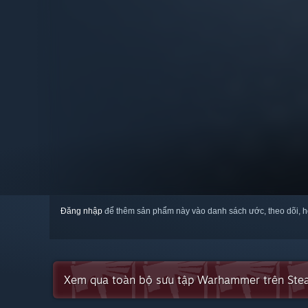
Đăng nhập
để thêm sản phẩm này vào danh sách ước, theo dõi, h
Xem qua toàn bộ sưu tập Warhammer trên St