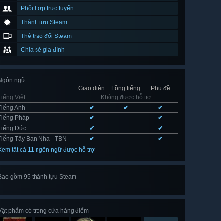
Phối hợp trực tuyến
Thành tựu Steam
Thẻ trao đổi Steam
Chia sẻ gia đình
Ngôn ngữ
:
Giao diện
Lồng tiếng
Phụ đề
Tiếng Việt
Không được hỗ trợ
Tiếng Anh
✔
✔
✔
Tiếng Pháp
✔
✔
Tiếng Đức
✔
✔
Tiếng Tây Ban Nha - TBN
✔
✔
Xem tất cả 11 ngôn ngữ được hỗ trợ
Bao gồm 95 thành tựu Steam
Xem
hết 95
Vật phẩm có trong cửa hàng điểm