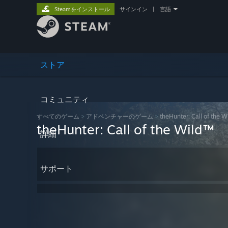
Steamをインストール
サインイン
|
言語
ストア
コミュニティ
すべてのゲーム
>
アドベンチャーのゲーム
>
theHunter: Call of the W
theHunter: Call of the Wild™
詳細
サポート