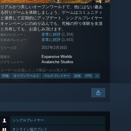
リアルかつ美しいオープンワールドで、他にはない趣あ
る狩りゲームを体験しましょう。ゲームはコミュニティ
と連携して定期的にアップデート。シングルプレイヤー
キャンペーンにのめり込んでも、究極の狩り体験を友達
と共有しても、お楽しみ頂けます。
非常に好評
(1,304)
最近のレビュー：
非常に好評
(1,443)
日本語のレビュー：
2017年2月16日
リリース日:
Expansive Worlds
開発元:
Avalanche Studios
パブリッシャー:
ユーザーが定義したこの製品への人気タグ:
狩猟
オープンワールド
マルチプレイヤー
自然
FPS
+
シングルプレイヤー
オンライン協力プレイ