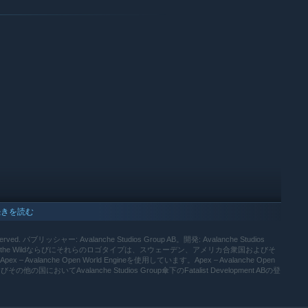
続きを読む
、狩り装備、武器パック、トロフィーロッジなど、たくさんの有料および無料コン
ートが定期的に追加されるため、プレイヤーは常に進化する体験
ghts reserved. パブリッシャー: Avalanche Studios Group AB。開発: Avalanche Studios
nter: Call of the Wildならびにそれらのロゴタイプは、スウェーデン、アメリカ合衆国およびそ
 Avalanche Open World Engineを使用しています。Apex – Avalanche Open
いてAvalanche Studios Group傘下のFatalist Development ABの登
 10以降のバージョンのみをサポートします。