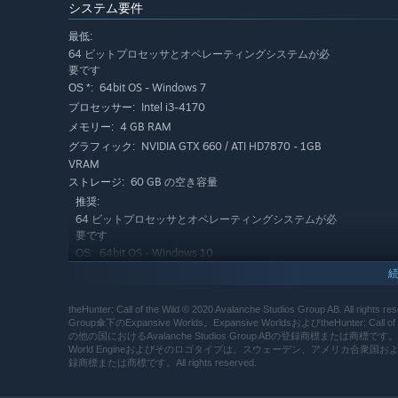
システム要件
最低:
64 ビットプロセッサとオペレーティングシステムが必
要です
64bit OS - Windows 7
OS *:
Intel i3-4170
プロセッサー:
4 GB RAM
メモリー:
NVIDIA GTX 660 / ATI HD7870 - 1GB
グラフィック:
VRAM
60 GB の空き容量
ストレージ:
推奨:
64 ビットプロセッサとオペレーティングシステムが必
要です
プレイヤーとの協力で進化
64bit OS - Windows 10
OS:
Intel i7 quad-core
プロセッサー:
theHunter: Call of the Wildでは、保護区
8 GB RAM
メモリー:
テンツをご用意しています。新たなコンテンツとアップデ
theHunter: Call of the Wild © 2020 Avalanche Studios Group AB. All ri
NVidia GTX 760 / R9 270x - 4GB
グラフィック:
Group傘下のExpansive Worlds。Expansive WorldsおよびtheHu
を満喫できます。
VRAM
の他の国におけるAvalanche Studios Group ABの登録商標または商標です。Apex –
60 GB の空き容量
ストレージ:
World Engineおよびそのロゴタイプは、スウェーデン、アメリカ合衆国およびその他の国にお
録商標または商標です。All rights reserved.
2024年1月1日（PT）以降、SteamクライアントはWindows
*