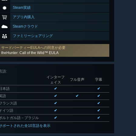
Steam実績
アプリ内購入
Steamクラウド
ファミリーシェアリング
サードパーティーEULAへの同意が必要
theHunter: Call of the Wild™ EULA
言語
:
インターフ
フル音声
字幕
ェイス
日本語
✔
✔
英語
✔
✔
✔
フランス語
✔
✔
ドイツ語
✔
✔
ポルトガル語－ブラジル
✔
✔
サポートされた全10言語を表示