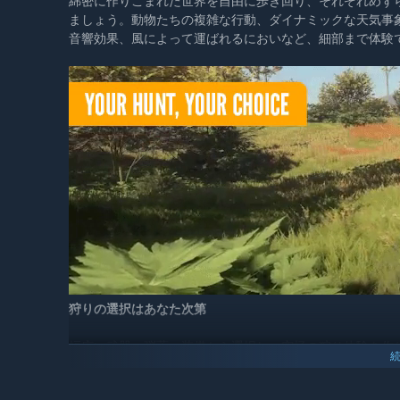
綿密に作りこまれた世界を自由に歩き回り、それぞれめず
ましょう。動物たちの複雑な行動、ダイナミックな天気事
音響効果、風によって運ばれるにおいなど、細部まで体験
狩りの選択はあなた次第
幅広い武器、弾薬、装備から選択し、究極の狩り体験を作
マ、アカシカ、ヘラジカなど、待ち受けるのは多様な野生
せ、待ち伏せを行うには、獲物に合った武器を戦略的に選