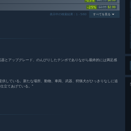
-25%
$11.99
$8.99
-25%
$3.99
$2.99
表示中の検索結果：1 - 5/60
すべてを見る
武器とアップグレード、のんびりしたテンポでありながら最終的には満足感
に提供している。新たな場所、動物、車両、武器、狩猟犬がひっきりなしに追
へと仕立てあげている。”