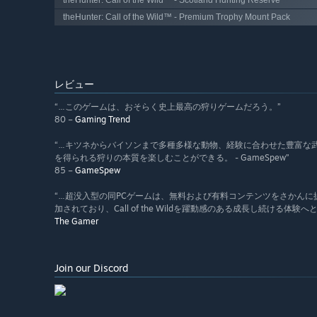
theHunter: Call of the Wild™ - Scotland Hunting Reserve
theHunter: Call of the Wild™ - Premium Trophy Mount Pack
レビュー
“…このゲームは、おそらく史上最高の狩りゲームだろう。”
80 –
Gaming Trend
“…キツネからバイソンまで多種多様な動物、経験に合わせた豊富な
を得られる狩りの本質を楽しむことができる。 - GameSpew”
85 –
GameSpew
“…超没入型の同PCゲームは、無料および有料コンテンツをさかん
加されており、Call of the Wildを躍動感のある成長し続ける体験
The Gamer
Join our Discord