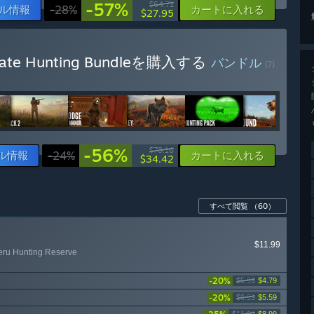
-57%
$64.71
ル情報
-28%
カートに入れる
$27.95
Ultimate Hunting Bundleを購入する
バンドル
(?)
-56%
$78.16
ル情報
-24%
カートに入れる
$34.42
すべて閲覧
（60）
$11.99
Peru Hunting Reserve
-20%
$5.99
$4.79
-20%
$6.99
$5.59