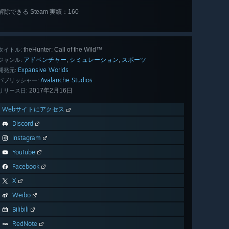
解除できる Steam 実績：160
全 160 個
表示
theHunter: Call of the Wild™
タイトル:
アドベンチャー
シミュレーション
スポーツ
,
,
ジャンル:
Expansive Worlds
開発元:
Avalanche Studios
パブリッシャー:
2017年2月16日
リリース日:
Webサイトにアクセス
Discord
Instagram
YouTube
Facebook
X
Weibo
Bilibili
RedNote