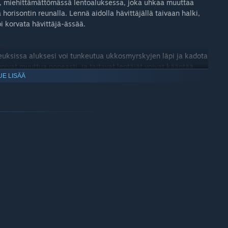
sä, miehittämättömässä lentoaluksessa, joka uhkaa muuttaa
orisontin reunalla. Lennä aidolla hävittäjällä taivaan halki,
i korvata hävittäjä-ässää.
Ä
euksissa aluksesi voi tunkeutua ukkosmyrskyjen läpi ja kadota
ivat muuttua nopeasti, ja taitavat lentäjät voivat kääntää
UE LISÄÄ
akoissa. Sää voi vaikuttaa jopa heijastusnäyttöösi ja
osuhteet mielessä pitäen, voit ottaa Strangerealin laajan
ath Match-pelitiloissa. Taistelkaa yhdessä muita ryhmiä
laivueeksi!