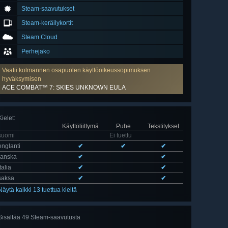
Steam-saavutukset
Steam-keräilykortit
Steam Cloud
Perhejako
Vaatii kolmannen osapuolen käyttöoikeussopimuksen
hyväksymisen
ACE COMBAT™ 7: SKIES UNKNOWN EULA
Kielet
:
Käyttöliittymä
Puhe
Tekstitykset
suomi
Ei tuettu
englanti
✔
✔
✔
ranska
✔
✔
italia
✔
✔
saksa
✔
✔
Näytä kaikki 13 tuettua kieltä
Sisältää 49 Steam-saavutusta
Näytä
kaikki 49