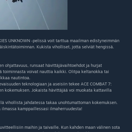
KIES UNKNOWN ‑pelissä voit tarttua maailman edistyneimmän
iskintätoiminnan. Kukista viholliset, jotta selviät hengissä.
hjattavuus, runsaat hävittäjävaihtoehdot ja hurjat
ä toiminnasta voivat nauttia kaikki. Olitpa keltanokka tai
ilkkaa nautintoa.
ulevaisuuden teknologiaan ja aseisiin tekee ACE COMBAT 7:
kokemuksen. Jokaista hävittäjää voi muokata kattavilla
llä vihollista jahdatessa takaa unohtumattoman kokemuksen.
ja ilmassa kamppaillessasi ilmaherruudesta!
vitteellisiin maihin ja taivaille. Kun kahden maan välinen sota