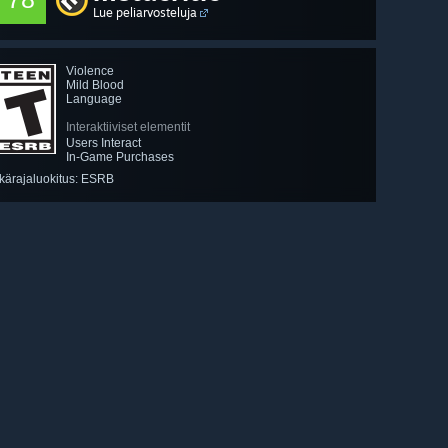
Lue peliarvosteluja
Violence
Mild Blood
Language
Interaktiiviset elementit
Users Interact
In-Game Purchases
Ikärajaluokitus: ESRB