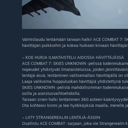
Valmistaudu lentämään taivaan halki! ACE COMBAT 7: S
hävittäjän puikkoihin ja kokea huikean kiivaan hävittäjärä
– KOE HURJA ILMATAISTELU AIDOSSA HÄVITTÄJÄSSÄ
ACE COMBAT 7: SKIES UNKNOWN ‑pelissä todenmukainen o
nopeudet yhdistyvät ilmataisteluissa, joiden jännittäväst
lentäjä-ässä, lentäminen valitsemallasi hävittäjällä on s
Laaja valikoima huippuluokan hävittäjiä yhdistettynä t
SKIES UNKNOWN ‑pelistä mahdollisimman todenmukaisen 
osilla ja aseistusvaihtoehdoilla.
Taivaan sinen halki lentäminen 360 asteen kääntyvyyde
Ota kohteesi kiinni ja tee hyökkäyksiä maalla, merellä 
– LIITY STRANGEREALIN LENTÄJÄ-ÄSSIIN
Osallistu ACE COMBAT ‑sarjaan, joka vie Strangerealin ku