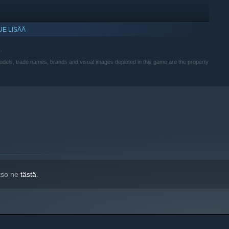
UE LISÄÄ
.
models, trade names, brands and visual images depicted in this game are the property
atso ne
tästä
.