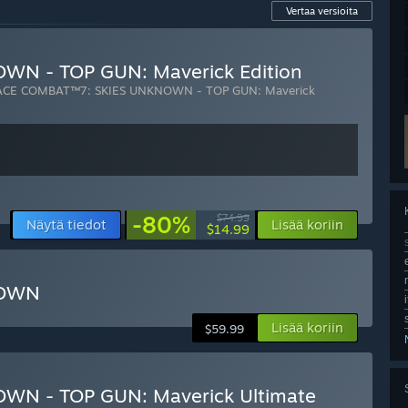
Vertaa versioita
N - TOP GUN: Maverick Edition
ACE COMBAT™7: SKIES UNKNOWN - TOP GUN: Maverick
-80%
$74.99
Näytä tiedot
Lisää koriin
$14.99
NOWN
Lisää koriin
$59.99
WN - TOP GUN: Maverick Ultimate