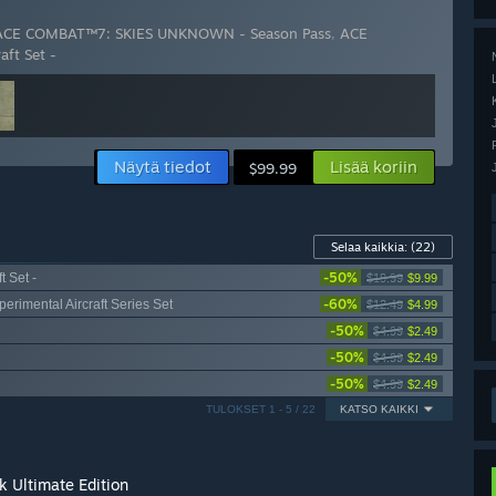
ACE COMBAT™7: SKIES UNKNOWN - Season Pass
,
ACE
ft Set -
Näytä tiedot
Lisää koriin
$99.99
Selaa kaikkia:
(22)
-50%
 Set -
$19.99
$9.99
-60%
mental Aircraft Series Set
$12.49
$4.99
-50%
$4.99
$2.49
-50%
$4.99
$2.49
-50%
$4.99
$2.49
TULOKSET 1 - 5 / 22
KATSO KAIKKI
Ultimate Edition