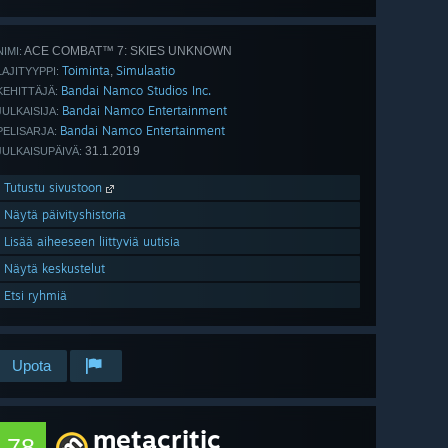
ACE COMBAT™ 7: SKIES UNKNOWN
NIMI:
Toiminta
Simulaatio
,
LAJITYYPPI:
Bandai Namco Studios Inc.
KEHITTÄJÄ:
Bandai Namco Entertainment
JULKAISIJA:
Bandai Namco Entertainment
PELISARJA:
31.1.2019
JULKAISUPÄIVÄ:
Tutustu sivustoon
Näytä päivityshistoria
Lisää aiheeseen liittyviä uutisia
Näytä keskustelut
Etsi ryhmiä
Upota
metacritic
78