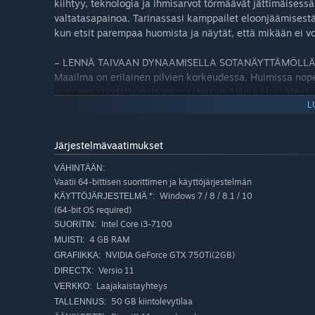
kiihtyy, teknologia ja ihmisarvot törmäävät jättimäises
valtatasapainoa. Tarinassasi kamppailet eloonjäämisestä h
kun etsit parempaa huomista ja näytät, että mikään ei vo
– LENNÄ TAIVAAN DYNAAMISELLA SOTANÄYTTÄMÖLL
Maailma on erilainen pilvien korkeudessa. Huimissa nop
auringon suodattamattomiin säteisiin. Nämä olosuhteet vo
L
taistelun kulun niiden avulla edukseen konstikkaissa kah
mittaristoosi, joten pidä silmät auki. Jos lennät nämä ol
fotorealistisen taivaan haltuusi.
Järjestelmävaatimukset
– VALITSE LAIVUEESI MONINPELISSÄ
VÄHINTÄÄN:
Liity taisteluun osallistumalla ryhmään Battle Royal-/De
Vaatii 64-bittisen suorittimen ja käyttöjärjestelmän
vastaan ympäri maailman ja nouskaa parhaaksi hävittäjä
Windows 7 / 8 / 8.1 / 10
KÄYTTÖJÄRJESTELMÄ *:
(64-bit OS required)
Intel Core i3-7100
SUORITIN:
4 GB RAM
MUISTI:
NVIDIA GeForce GTX 750Ti(2GB)
GRAFIIKKA:
Versio 11
DIRECTX:
Laajakaistayhteys
VERKKO:
50 GB kiintolevytilaa
TALLENNUS: