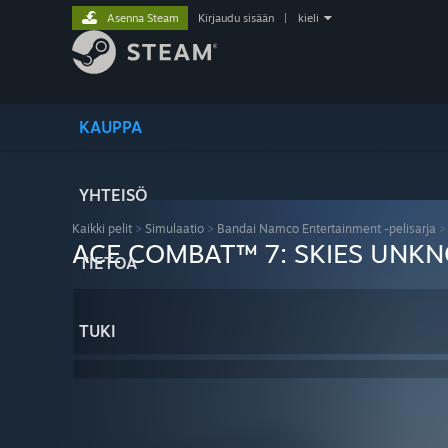
Asenna Steam
Kirjaudu sisään
|
kieli
KAUPPA
YHTEISÖ
Kaikki pelit
>
Simulaatio
>
Bandai Namco Entertainment -pelisarja
ACE COMBAT™ 7: SKIES UNK
TIETOA
TUKI