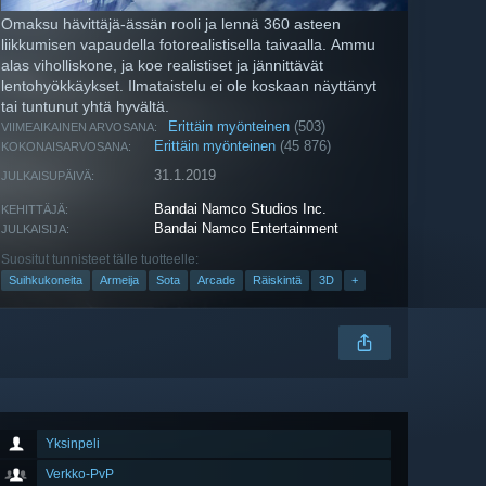
Omaksu hävittäjä-ässän rooli ja lennä 360 asteen
liikkumisen vapaudella fotorealistisella taivaalla. Ammu
alas viholliskone, ja koe realistiset ja jännittävät
lentohyökkäykset. Ilmataistelu ei ole koskaan näyttänyt
tai tuntunut yhtä hyvältä.
Erittäin myönteinen
(503)
VIIMEAIKAINEN ARVOSANA:
Erittäin myönteinen
(45 876)
KOKONAISARVOSANA:
31.1.2019
JULKAISUPÄIVÄ:
Bandai Namco Studios Inc.
KEHITTÄJÄ:
Bandai Namco Entertainment
JULKAISIJA:
Suositut tunnisteet tälle tuotteelle:
Suihkukoneita
Armeija
Sota
Arcade
Räiskintä
3D
+
Yksinpeli
Verkko-PvP