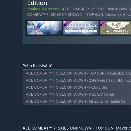
Edition
Sisältää 3 tuotetta:
ACE COMBAT™ 7: SKIES UNKNOWN
,
COMBAT™7: SKIES UNKNOWN - TOP GUN: Maverick Aircra
Pelin lisäsisältö
ACE COMBAT™7: SKIES UNKNOWN - TOP GUN: Maverick Aircraft
ACE COMBAT™7: SKIES UNKNOWN - 25th Anniversary DLC - Experi
ACE COMBAT™7: SKIES UNKNOWN - F-16XL Set
ACE COMBAT™7: SKIES UNKNOWN - F-15 S/MTD Set
ACE COMBAT™7: SKIES UNKNOWN - FB-22 Strike Raptor Set
ACE COMBAT™ 7: SKIES UNKNOWN - TOP GUN: Maverick 