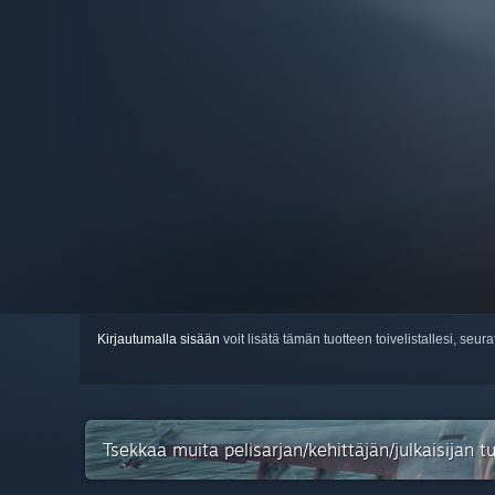
Kirjautumalla sisään
voit lisätä tämän tuotteen toivelistallesi, seura
Tsekkaa muita pelisarjan/kehittäjän/julkaisijan 