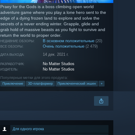
Praey for the Gods is a boss climbing open world
adventure game where you play a lone hero sent to the
edge of a dying frozen land to explore and solve the
secrets of a never ending winter. Grapple, glide and
grab hold of massive beasts as you fight to survive and
return the world to proper order.
В основном положительные
(20)
НЕДАВНИЕ ОБЗОРЫ:
Очень положительные
(2 479)
ВСЕ ОБЗОРЫ:
14 дек. 2021 г.
ДАТА ВЫХОДА:
No Matter Studios
РАЗРАБОТЧИК:
No Matter Studios
ИЗДАТЕЛЬ:
Популярные метки для этого продукта:
Приключение
3D-платформер
Приключенческий экшен
+
Для одного игрока