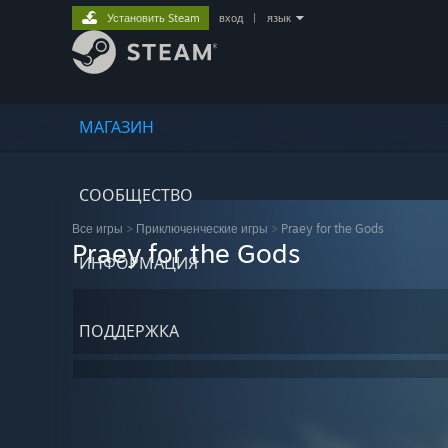
Установить Steam
вход
|
язык
МАГАЗИН
СООБЩЕСТВО
Все игры
>
Приключенческие игры
>
Praey for the Gods
Praey for the Gods
ИНФОРМАЦИЯ
ПОДДЕРЖКА