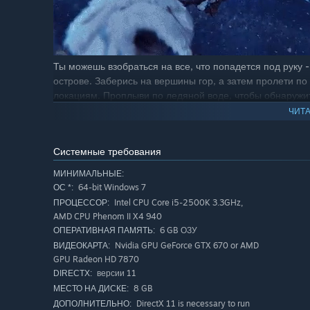
Ты можешь взобраться на все, что попадется под руку -
острове. Заберись на вершины гор, а затем пролети по
локациям. Проплыви по ледяной воде, чтобы обнаружит
но не оставайся там слишком долго, иначе это плавани
ЧИТА
Исследуй, Создавай и Выживай
Системные требования
МИНИМАЛЬНЫЕ:
64-bit Windows 7
ОС *:
Intel CPU Core i5-2500K 3.3GHz,
ПРОЦЕССОР:
AMD CPU Phenom II X4 940
6 GB ОЗУ
ОПЕРАТИВНАЯ ПАМЯТЬ:
Nvidia GPU GeForce GTX 670 or AMD
ВИДЕОКАРТА:
GPU Radeon HD 7870
версии 11
DIRECTX:
8 GB
МЕСТО НА ДИСКЕ:
DirectX 11 is necessary to run
ДОПОЛНИТЕЛЬНО: