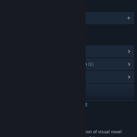
TALEN
Engels en 1 andere
LINKS EN INFORMATIE
Steam-prestaties weergeven
(10)
Artikelen uit de puntenwinkel weergeven
(1)
Communityhub weergeven
Naar de website
Updategeschiedenis weergeven
MEER INFORMATIE
Gerelateerd nieuws lezen
Over dit spel
Discussies bekijken
Con Amore is a short and sweet combination of visual novel