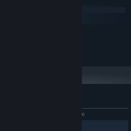
Systeemeisen
Windows
macOS
SteamOS + Linux
MINIMUM:
XP
BESTURINGSSYSTEEM:
1.2 GHz
PROCESSOR:
512 MB RAM
GEHEUGEN:
200 MB beschikbare ruimte
OPSLAGRUIMTE:
Klantenrecensies voor Con Amore
Over gebruikersrecensies
Je voorkeuren
ZONDER TIJDLIMIET:
Positief
(83% van 18)
Filters
Jouw talen