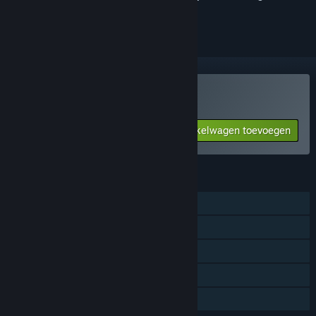
volgen of te negeren
Con Amore kopen
Aan winkelwagen toevoegen
$4.99
FUNCTIES
Singleplayer
Steam-prestaties
Steam-ruilkaarten
Steam Cloud
Gezinsbibliotheek