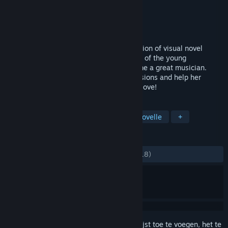
Ontwikkelaar
Team Taju
Uitgever
Wronghut
Uitgebracht
28 nov 2015
Con Amore is a short and sweet combination of visual novel
games and dating simulations. It's a story of the young
protagonist, Claudia, who wants to become a great musician.
Shape Claudia's story with your own decisions and help her
realize her dreams while finding her true love!
TAGS
Indie
Casual
Sim
Visuele novelle
+
RECENSIES
ZONDER TIJDLIMIET:
Positief
(83% van 18)
Meld je aan
om dit artikel aan je verlanglijst toe te voegen, het te