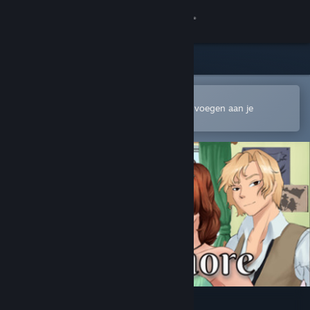
Inloggen
Winkel
Community
In de mobiele Steam-app openen
Om gemakkelijk te kopen of toe te voegen aan je
verlanglijst
Over
Ondersteuning
Taal wijzigen
Download de mobiele Steam-app
Desktopwebsite weergeven
Con Amore