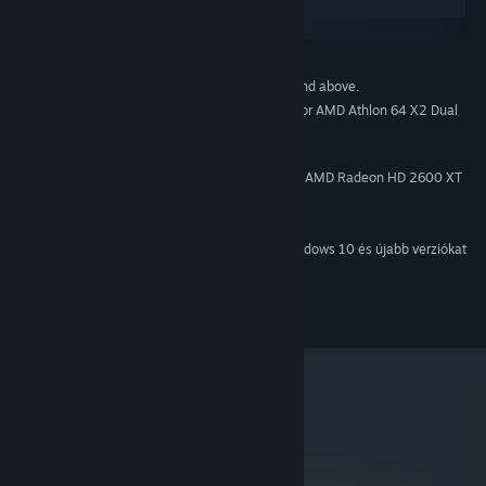
Windows
macOS
MINIMUM:
Windows 7 (32 and 64 bits) and above.
OP. RENDSZER *:
Intel Celeron E1500 @2.2 GHz or AMD Athlon 64 X2 Dual
PROCESSZOR:
5200+ @2.6 GHz
2 GB RAM
MEMÓRIA:
nVidia GeForce 8600 GT (256 MB) or AMD Radeon HD 2600 XT
GRAFIKA:
(512 MB)
394 MB szabad hely
TÁRHELY:
2024. január 1-jétől a Steam kliens csak a Windows 10 és újabb verziókat
*
fogja támogatni.
© 2016, Frima Studio Inc, All Rights Reserved
metacritic
73
Olvasd el a kritikai
értékeléseket