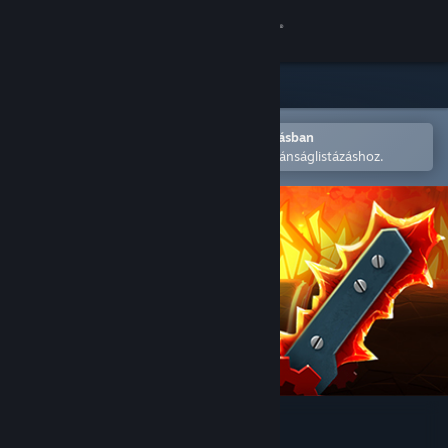
Bejelentkezés
Áruház
Közösség
Megnyitás a Steam mobilalkalmazásban
A könnyű megvásárláshoz vagy kívánságlistázáshoz.
Névjegy
Támogatás
Nyelvváltás
A Steam mobilalkalmazás beszerzése
Asztali weboldalra váltás
Talent Not Included