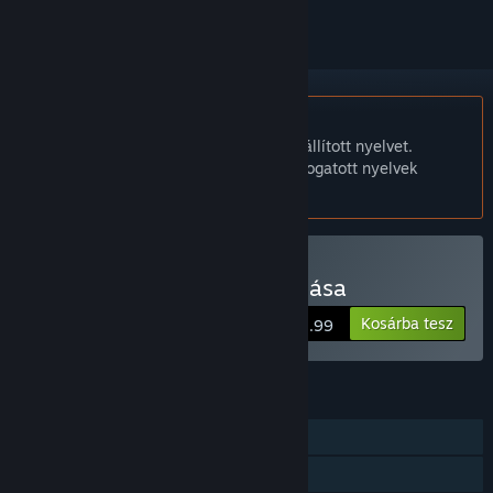
A Magyar nyelv nem támogatott.
Ez a termék nem támogatja a nálad beállított nyelvet.
Kérjük, vásárlás előtt tekintsd át a támogatott nyelvek
listáját.
Talent Not Included vásárlása
Kosárba tesz
$12.99
JELLEMZŐK
Egyjátékos
Közös/osztott képernyős PvP