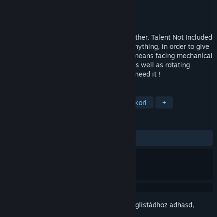
Fejlesztő
Frima Studio
Kiadó
Rocket Smash Games
Megjelent
2016. aug. 30.
Set in the fantasy land of Notthatmuchfurther, Talent Not Included
tells the story of three actors, ready for anything, in order to give
the performance of their life even if that means facing mechanical
soldiers, animals, hardheaded monsters as well as rotating
cylinders at their feet. Break a leg, you'll need it !
CÍMKÉK
Indie
Ugrálós
Akció
Középkori
+
ÉRTÉKELÉSEK
MINDEN IDŐK:
Pozitív
(87% / 16)
Jelentkezz be
, hogy ezt a tételt a kívánságlistádhoz adhasd,
követhesd vagy mellőzöttnek jelölhesd.