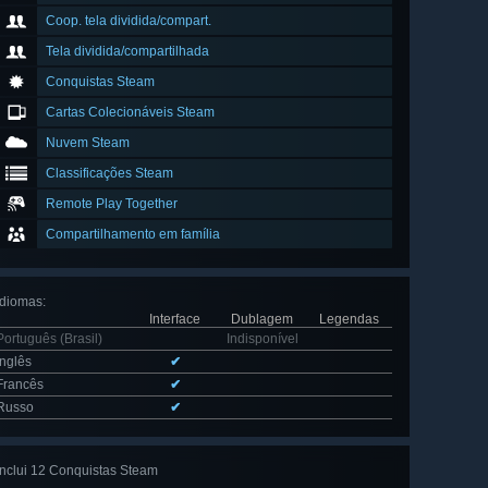
Coop. tela dividida/compart.
Tela dividida/compartilhada
Conquistas Steam
Cartas Colecionáveis Steam
Nuvem Steam
Classificações Steam
Remote Play Together
Compartilhamento em família
Idiomas
:
Interface
Dublagem
Legendas
Português (Brasil)
Indisponível
Inglês
✔
Francês
✔
Russo
✔
Inclui 12 Conquistas Steam
Ver todas