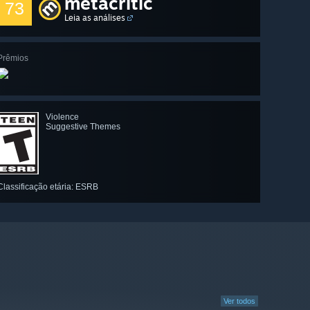
metacritic
73
Leia as análises
Prêmios
Violence
Suggestive Themes
Classificação etária: ESRB
Ver todos