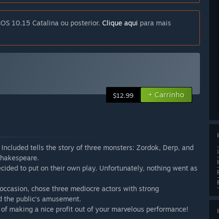
OS 10.15 Catalina ou posterior.
Clique aqui
para mais
+ Carrinho
$12.99
 Included tells the story of three monsters: Zordok, Derp, and
 Shakespeare.
ecided to put on their own play. Unfortunately, nothing went as
 occasion, chose three mediocre actors with strong
nd the public’s amusement.
s of making a nice profit out of your marvelous performance!