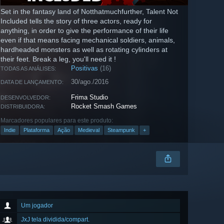
Set in the fantasy land of Notthatmuchfurther, Talent Not
Included tells the story of three actors, ready for
anything, in order to give the performance of their life
even if that means facing mechanical soldiers, animals,
hardheaded monsters as well as rotating cylinders at
their feet. Break a leg, you'll need it !
Positivas
(16)
TODAS AS ANÁLISES:
30/ago./2016
DATA DE LANÇAMENTO:
Frima Studio
DESENVOLVEDOR:
Rocket Smash Games
DISTRIBUIDORA:
Marcadores populares para este produto:
Indie
Plataforma
Ação
Medieval
Steampunk
+
Um jogador
JxJ tela dividida/compart.