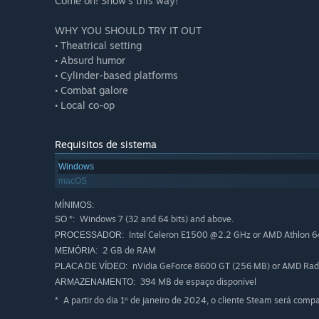
Come on! Show's this way!
WHY YOU SHOULD TRY IT OUT
• Theatrical setting
• Absurd humor
• Cylinder-based platforms
• Combat galore
• Local co-op
Requisitos de sistema
Windows
macOS
MÍNIMOS:
Windows 7 (32 and 64 bits) and above.
SO *:
Intel Celeron E1500 @2.2 GHz or AMD Athlon 
PROCESSADOR:
2 GB de RAM
MEMÓRIA:
nVidia GeForce 8600 GT (256 MB) or AMD Ra
PLACA DE VÍDEO:
394 MB de espaço disponível
ARMAZENAMENTO:
A partir do dia 1º de janeiro de 2024, o cliente Steam será com
*