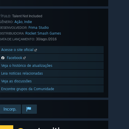
as 12
Talent Not Included
TÍTULO:
Ação
Indie
,
GÊNERO:
Frima Studio
DESENVOLVEDOR:
Rocket Smash Games
DISTRIBUIDORA:
30/ago./2016
DATA DE LANÇAMENTO:
Acesse o site oficial
Facebook
Veja o histórico de atualizações
Leia notícias relacionadas
Veja as discussões
Encontre grupos da Comunidade
Incorp.