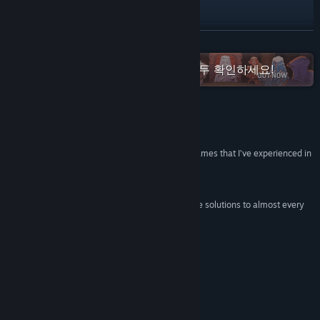
웹사이트 방문
Discord
더 보기
YouTube
Curve Games 프랜차이즈 게임을 모두 확인하세요!
Reddit
Facebook
평가
“Human Fall Flat is the one of the most unique games that I’ve experienced in
X
a while.”
90 –
Darkstation
Bilibili
“What I really appreciate is that there are multiple solutions to almost every
puzzle.”
Weibo
80 –
Destructoid
업데이트 기록 보기
“It's just dumb fun...”
79 –
IGN
관련 뉴스 보기
게임 정보
토론장 보기