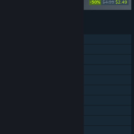
-50%
$4.99
$2.49
Official Soundtrack
모든 DLC를 장바구니에 담기
$2.49
기능
싱글 플레이어
온라인 PvP
스크린 공유 및 분할 협동
공유 및 분할 화면
Steam 도전 과제
Steam 트레이딩 카드
Steam 창작마당
Steam Cloud
통계
Remote Play TV