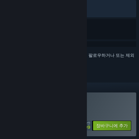
한국어 평가
매우 긍정적
(94%/8,699)
최신순:
매우 긍정적
(94%/799)
로그인
하셔서 게임을 찜 목록에 추가하거나, 팔로우하거나 또는 제외
로 지정하세요.
Human Fall Flat 구매
특별 할인! 종료일: 2026년 8월 13일
$19.99
-70%
장바구니에 추가
$5.99