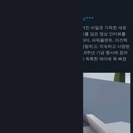
창작마당 방문
***신규 맵 10주년 기념 콘텐츠 이용 가능***
커뮤니티 그룹 찾기
10주년 기념 행사에 참여하세요! 추억과 숨겨진 비밀로 가득한 새로
운 기념 레벨에서 게임 개발 과정의 뒷이야기를 담은 영상 인터뷰를
제목:
Human Fall Flat
감상하세요. 맨션, 마운틴, 데몰리션, 캐슬, 워터, 파워플랜트, 아즈텍
장르:
어드벤처
,
캐주얼
,
인디
,
시뮬레이션
등 클래식 레벨의 상징적인 순간들을 다시 경험하고, 익숙하고 사랑받
출시일:
2016년 7월 22일
는 퍼즐들을 새롭게 풀어보세요. 지금 바로 10주년 기념 행사에 참여
하고 전 세계 6천만 명의 플레이어들이 왜 이 독특한 재미에 푹 빠졌
는지 직접 느껴보세요!