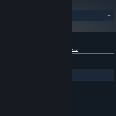
2024년 1월 1일부터 Steam 클라이언트는 Windows 10 이상 버전만 지원합니
*
다.
어워드
Human Fall Flat 창작마당은 Steam 고유의 환상적인 도구로, Unity와
함께 사용하여 플레이어가 자신만의 Human Fall Flat 컨텐츠를 만들
Human Fall Flat에 대한 사용자 평가
어 전 세계의 사람들과 공유할 수 있게 해 줍니다. 레벨, 로비, 스킨을
언어별 세부 정보 보기
사용자 평가 정보
환경 설정
직접 만들어보고 싶지 않으세요? Steam에서 직접 다른 사람의 작품을
한국어 평가
매우 긍정적
(94%/8,699)
다운로드하여 체험해볼 수 있습니다!
최신순:
매우 긍정적
(94%/799)
필터
내 언어
활기찬 커뮤니티
© Valve Corporation. 모든 권리 보유. 모든 상표는 미국
및 기타 국가에서 각각 해당 소유자의 재산입니다.
개인정
보 처리방침
|
법적 고지
|
접근성
|
Steam 이용 약관
|
환불
|
쿠키