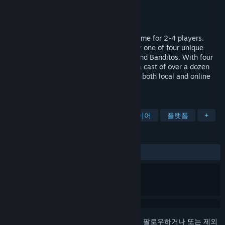
개발자
PixelMetal
배급사
Alliance Digital Media
출시일
2016년 10월 27일
Sombrero is a Spaghetti Western party game for 2-4 players.
Grab loot, have an all-out gunfight or play one of four unique
game modes including Capture the Flag and Banditos. With four
Wild West locations, twin stick controls, a cast of over a dozen
rough and ready playable characters, and both local and online
gameplay, Sombrero offers...
태그
액션
인디
웨스턴
멀티플레이어
플랫폼
+
평가
전체:
복합적
(54%/44)
로그인
하셔서 게임을 찜 목록에 추가하거나, 팔로우하거나 또는 제외