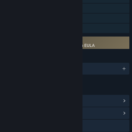
Steam 순위표
Remote Play Together
가족 공유
타사 EULA 동의 필수
SOMBRERO: Spaghetti Western Mayhem EULA
언어
5개 지원 언어
링크 및 정보
Steam 도전 과제 보기
(42)
커뮤니티 허브 보기
웹사이트 방문