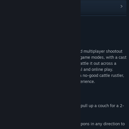
업데이트 기록 보기
관련 뉴스 보기
더 보기
토론장 보기
게임 정보
커뮤니티 그룹 찾기
STEP RIGHT UP!
Sombrero
is a Spaghetti Western-inspired multiplayer shootout
for 2-4 players. Saddle up in four unique game modes, with a cast
제목:
Sombrero: Spaghetti Western Mayhem
of rough-and-ready characters ready to battle it out across a
장르:
액션
,
인디
variety of treacherous locales in both local and online play.
출시일:
2016년 10월 27일
Whether you’re on the side of the law or a no-good cattle rustler,
Sombrero offers a unique multiplayer experience.
FEATURES:
It's a Party
– Invite your friends over and pull up a couch for a 2-
4 player firefight fiesta!
360 Degrees of Mayhem
– Fire your weapons in any direction to