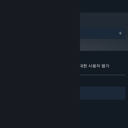
SOMBRERO™ is ™ & © PixelMetal, LLC.
VRAM
버전 11
DIRECTX:
초고속 인터넷 연결
네트워크:
500 MB 사용 가능 공간
저장 공간:
Best played with a 2 stick controller
추가 사항:
어워드
2024년 1월 1일부터 Steam 클라이언트는 Windows 10 이상 버전만 지원합니
*
다.
Sombrero: Spaghetti Western Mayhem에 대한 사용자 평가
사용자 평가 정보
환경 설정
전체:
복합적
(54%/44)
필터
내 언어
© Valve Corporation. 모든 권리 보유. 모든 상표는 미국