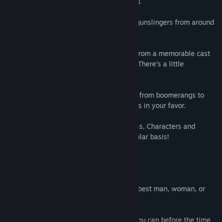
blast enemy gunslingers out of their boots
Online Multiplayer
– Go online to battle gunslingers from around
the world.
A Colorful Cast of Characters
– Choose from a memorable cast
of nearly two dozen playable characters. There’s a little
something for everyone!
A Fistful of Powerups
– Grab power-ups, from boomerangs to
alien plasma launchers, and buck the odds in your favor.
Content Updates
– Exciting new Locations, Characters and
Power-ups will be moseying out on a regular basis!
GAME MODES:
Deathmatch
– Shoot or be shot! May the best man, woman, or
tentacle-faced alien win!
Loot
– Grab as many bags of money as you can before the time