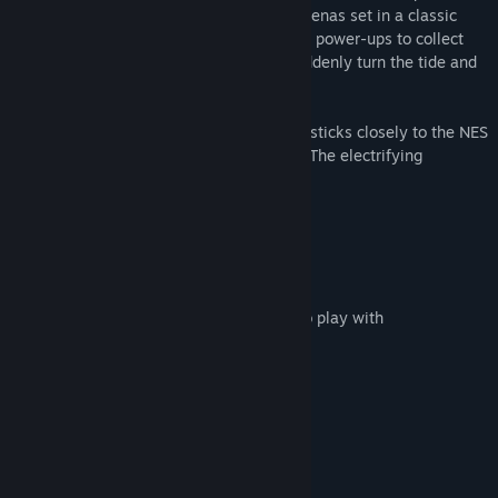
abilities and battle it out in a variety of arenas set in a classic
RPG world. Stay on your toes as there are power-ups to collect
that can help you or your opponent to suddenly turn the tide and
take home the victory!
The game features an 8-bit art style that sticks closely to the NES
color palette and associated restrictions. The electrifying
soundtrack is by the hands of Gas1312.
Features
Competitive local multiplayer action
Fast paced arcade style gameplay
Multiple stages, characters and balls to play with
Retro flavored graphics and sound
Easy to pick up, hard to master
Yêu cầu hệ thống
TỐI THIỂU: