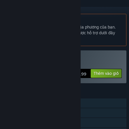
Không hỗ trợ ngôn ngữ Tiếng Việt
Sản phẩm này không hỗ trợ ngôn ngữ địa phương của bạn.
Vui lòng xem lại danh sách ngôn ngữ được hỗ trợ dưới đây
trước khi mua.
Mua SpiritSphere
Thêm vào giỏ
$9.99
TÍNH NĂNG
Chơi đơn
PvP chung/chia màn hình
Phối hợp chung/chia màn hình