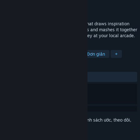
Nhà phát triển
Eendhoorn Games
Nhà phát hành
Eendhoorn Games
Phát hành
23 Thg01, 2017
SpiritSphere is a local multiplayer game that draws inspiration
from classics like Zelda and Windjammers and mashes it together
with the nostalgic feel of playing air hockey at your local arcade.
THEO NHÃN
Hành động
Thể thao
Indie
Đơn giản
+
ĐÁNH GIÁ
TRƯỚC NAY:
Trái chiều
(66% trên 30)
Đăng nhập
để thêm sản phẩm này vào danh sách ước, theo dõi,
hoặc đánh dấu nó thành "đã phớt lờ"