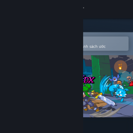
Đăng nhập
Cửa hàng
Cộng đồng
Mở bằng ứng dụng Steam di động
Để dễ dàng mua hoặc thêm vào danh sách ước
Thông tin
Hỗ trợ
Thay đổi ngôn ngữ
Cài ứng dụng Steam di động
Xem web cho desktop
SpiritSphere DX