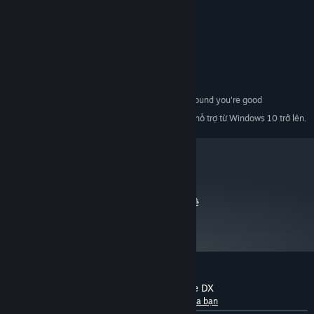
Windows XP or higher
HĐH *:
Intel Core 2 Duo or higher
BỘ XỬ LÝ:
1 GB RAM
BỘ NHỚ:
3D graphics card
ĐỒ HỌA:
Phiên bản 9.0
DIRECTX:
150 MB chỗ trống khả dụng
LƯU TRỮ:
If your computer can make sound you're good
CARD ÂM THANH:
Bắt đầu từ 01/01/2024, phần mềm Steam chỉ hỗ trợ từ Windows 10 trở lên.
*
metacritic
64
Đọc đánh giá của nhà phê
bình
Đánh giá của khách hàng cho SpiritSphere DX
Giới thiệu về đánh giá người dùng
Tùy chỉnh của bạn